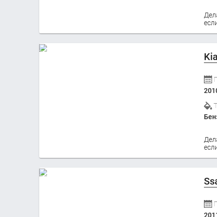
Дел
если
Ki
201
Бен
Дел
если
Ss
201