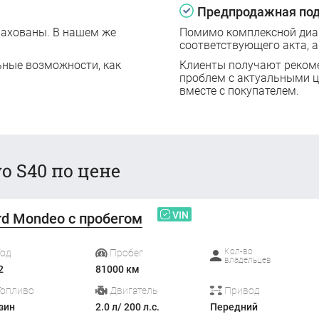
Предпродажная под
рахованы. В нашем же
Помимо комплексной диаг
соответствующего акта, а
ьные возможности, как
Клиенты получают реком
проблем с актуальными 
вместе с покупателем.
o S40 по цене
VIN
rd Mondeo с пробегом
Кол-во
Год
Пробег
владельцев
2
81000 км
Топливо
Двигатель
Привод
зин
2.0 л/ 200 л.с.
Передний