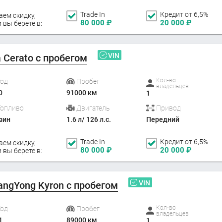
Trade In
Кредит от 6,5%
аем скидку,
80 000
₽
20 000
₽
 вы берете в:
VIN
a Cerato с пробегом
Кол-во
Год
Пробег
владельцев
0
91000 км
1
Топливо
Двигатель
Привод
зин
1.6 л/ 126 л.с.
Передний
Trade In
Кредит от 6,5%
аем скидку,
80 000
₽
20 000
₽
 вы берете в:
VIN
angYong Kyron с пробегом
Кол-во
Год
Пробег
владельцев
1
89000 км
1