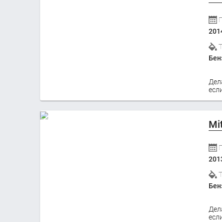
201
Бен
Дел
если
Mi
201
Бен
Дел
если