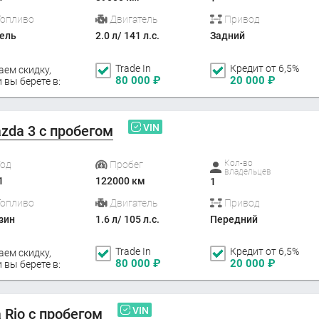
Топливо
Двигатель
Привод
ель
2.0 л/ 141 л.с.
Задний
Trade In
Кредит от 6,5%
аем скидку,
80 000
₽
20 000
₽
 вы берете в:
VIN
zda 3 с пробегом
Кол-во
Год
Пробег
владельцев
1
122000 км
1
Топливо
Двигатель
Привод
зин
1.6 л/ 105 л.с.
Передний
Trade In
Кредит от 6,5%
аем скидку,
80 000
₽
20 000
₽
 вы берете в:
VIN
a Rio с пробегом