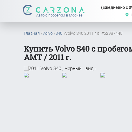
(Ежедневно с 09
Авто с пробегом в Москве
Главная
»
Volvo
»
S40
»
Volvo S40 2011 г.в. #62987448
Купить Volvo S40 с пробегом
АМТ / 2011 г.