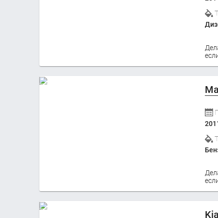
Диз
Дел
если
Ma
201
Бен
Дел
если
Ki