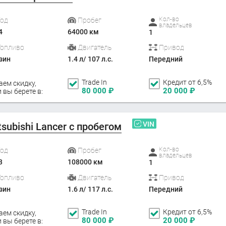
Кол-во
Год
Пробег
владельцев
4
64000 км
1
Топливо
Двигатель
Привод
зин
1.4 л/ 107 л.с.
Передний
Trade In
Кредит от 6,5%
аем скидку,
80 000
₽
20 000
₽
 вы берете в:
VIN
tsubishi Lancer с пробегом
Кол-во
Год
Пробег
владельцев
3
108000 км
1
Топливо
Двигатель
Привод
зин
1.6 л/ 117 л.с.
Передний
Trade In
Кредит от 6,5%
аем скидку,
80 000
₽
20 000
₽
 вы берете в: