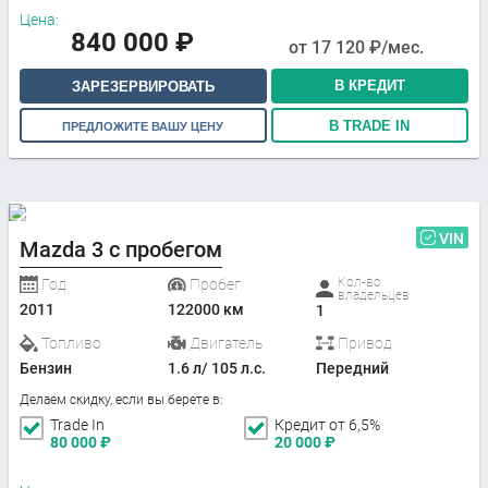
Цена:
840 000
₽
от
17 120
₽/мес.
В КРЕДИТ
ЗАРЕЗЕРВИРОВАТЬ
В TRADE IN
ПРЕДЛОЖИТЕ ВАШУ ЦЕНУ
VIN
Mazda 3 с пробегом
Кол-во
Год
Пробег
владельцев
2011
122000 км
1
Топливо
Двигатель
Привод
Бензин
1.6 л/ 105 л.с.
Передний
Делаем скидку, если вы берете в:
Trade In
Кредит от 6,5%
80 000
₽
20 000
₽