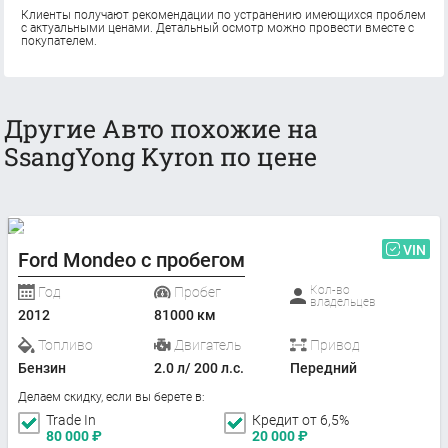
Клиенты получают рекомендации по устранению имеющихся проблем
с актуальными ценами. Детальный осмотр можно провести вместе с
покупателем.
Другие Авто похожие на
SsangYong Kyron по цене
VIN
Ford Mondeo с пробегом
Кол-во
Год
Пробег
владельцев
2012
81000 км
Топливо
Двигатель
Привод
Бензин
2.0 л/ 200 л.с.
Передний
Делаем скидку, если вы берете в:
Trade In
Кредит от 6,5%
80 000
₽
20 000
₽