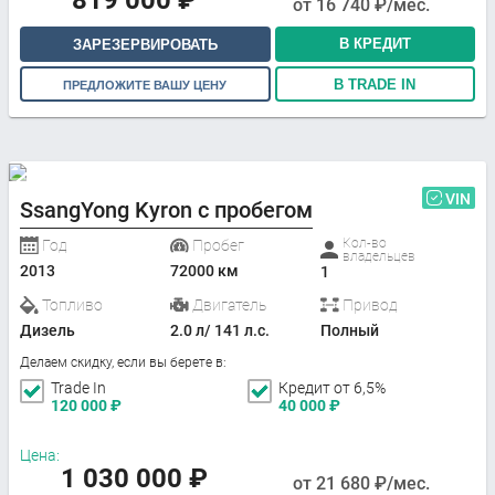
от
16 740
₽/мес.
В КРЕДИТ
ЗАРЕЗЕРВИРОВАТЬ
В TRADE IN
ПРЕДЛОЖИТЕ ВАШУ ЦЕНУ
VIN
SsangYong Kyron с пробегом
Кол-во
Год
Пробег
владельцев
2013
72000 км
1
Топливо
Двигатель
Привод
Дизель
2.0 л/ 141 л.с.
Полный
Делаем скидку, если вы берете в:
Trade In
Кредит от 6,5%
120 000
₽
40 000
₽
Цена:
1 030 000
₽
от
21 680
₽/мес.