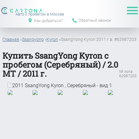
Авто с пробегом в Москве
Обратный звонок
Как добраться?
Главная
»
Ssangyong
»
Kyron
»
SsangYong Kyron 2011 г.в. #62987203
Купить SsangYong Kyron с
пробегом (Серебряный) / 2.0
MT / 2011 г.
№ лота:
62987203