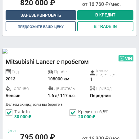
820 000
₽
от
16 760
₽/мес.
В КРЕДИТ
ЗАРЕЗЕРВИРОВАТЬ
В TRADE IN
ПРЕДЛОЖИТЕ ВАШУ ЦЕНУ
VIN
Mitsubishi Lancer с пробегом
Кол-во
Год
Пробег
владельцев
2013
108000 км
1
Топливо
Двигатель
Привод
Бензин
1.6 л/ 117 л.с.
Передний
Делаем скидку, если вы берете в:
Trade In
Кредит от 6,5%
80 000
₽
20 000
₽
Цена:
795 000
₽
от
16 300
₽/мес.