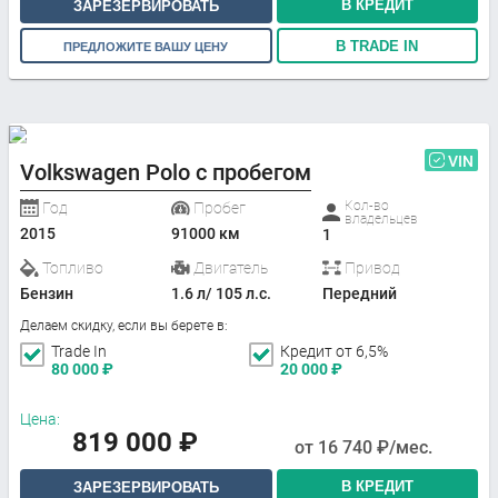
В КРЕДИТ
ЗАРЕЗЕРВИРОВАТЬ
В TRADE IN
ПРЕДЛОЖИТЕ ВАШУ ЦЕНУ
VIN
Volkswagen Polo с пробегом
Кол-во
Год
Пробег
владельцев
2015
91000 км
1
Топливо
Двигатель
Привод
Бензин
1.6 л/ 105 л.с.
Передний
Делаем скидку, если вы берете в:
Trade In
Кредит от 6,5%
80 000
₽
20 000
₽
Цена:
819 000
₽
от
16 740
₽/мес.
В КРЕДИТ
ЗАРЕЗЕРВИРОВАТЬ