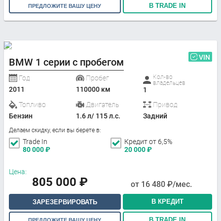
В TRADE IN
ПРЕДЛОЖИТЕ ВАШУ ЦЕНУ
VIN
BMW 1 серии с пробегом
Кол-во
Год
Пробег
владельцев
2011
110000 км
1
Топливо
Двигатель
Привод
Бензин
1.6 л/ 115 л.с.
Задний
Делаем скидку, если вы берете в:
Trade In
Кредит от 6,5%
80 000
₽
20 000
₽
Цена:
805 000
₽
от
16 480
₽/мес.
В КРЕДИТ
ЗАРЕЗЕРВИРОВАТЬ
В TRADE IN
ПРЕДЛОЖИТЕ ВАШУ ЦЕНУ