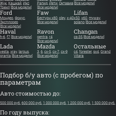
Жук
,
Кашкай
,
Икс
Рапид
,
Йети
,
Октавиа
[
Все модели
]
Треил
[
Все модели
]
[
Все модели
]
Ford
Faw
Lifan
Мондео
,
Фокус
,
Бестурн х80
,
oley
,
x-40
x50
,
x60
,
myway
,
Эксплорер
[
Все модели
]
solano
[
Все модели
]
[
Все модели
]
Haval
Ravon
Changan
h-6
,
f7
[
Все модели
]
gentra
,
r4
cs-35
[
Все модели
]
[
Все модели
]
Lada
Mazda
Остальные
vesta
,
xray
,
largus
,
3
,
6
,
cx-5
,
cx-7
,
cx-9
c4
,
forester
,
sx4
,
Grand
granta
[
Все модели
]
[
Все модели
]
Vitara
Подбор б/у авто (с пробегом) по
параметрам
Авто стоимостью до:
500 000 руб.
600 000 руб.
1 000 000 руб.
1 200 000 руб.
1 500 000 руб.
По году выпуска: