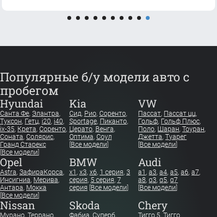
Популярные б/у модели авто с
пробегом
Hyundai
Kia
VW
Санта Фе
,
Элантра
,
Сид
,
Рио
,
Соренто
,
Пассат
,
Пассат цц
,
Туксон
,
Гетц
,
i20
,
i40
,
Sportage
,
Пиканто
,
Гольф
,
Гольф Плюс
,
ix-35
,
Крета
,
Соренто
,
Церато
,
Венга
,
Поло
,
Шаран
,
Тоуран
,
Соната
,
Солярис
,
Оптима
,
Соул
Джетта
,
Туарег
Гранд Старекс
[
Все модели
]
[
Все модели
]
[
Все модели
]
Opel
BMW
Audi
Astra
,
Зафира
Корса
,
x1
,
x3
,
x6
,
1 серия
,
3
a1
,
a3
,
a4
,
a5
,
a6
,
a7
,
Инсигниа
,
Мерива
,
серия
,
5 серия
,
7
a8
,
q3
,
q5
,
q7
Антара
,
Мокка
серия
[
Все модели
]
[
Все модели
]
[
Все модели
]
Nissan
Skoda
Chery
Мурано
,
Террано
,
Фабиа
,
Суперб
,
Тигго 5
,
Тигго