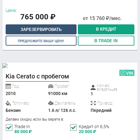
Цена:
765 000
₽
от
15 760
₽/мес.
В КРЕДИТ
ЗАРЕЗЕРВИРОВАТЬ
В TRADE IN
ПРЕДЛОЖИТЕ ВАШУ ЦЕНУ
VIN
Kia Cerato с пробегом
Кол-во
Год
Пробег
владельцев
2010
91000 км
1
Топливо
Двигатель
Привод
Бензин
1.6 л/ 126 л.с.
Передний
Делаем скидку, если вы берете в:
Trade In
Кредит от 6,5%
80 000
₽
20 000
₽