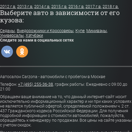
2012 г.в.
2013 г.в.
2014 г.в.
2015 г.в.
2016 г.в.
2017 г.в.
2018 г.в.
Выберите авто в зависимости от его
кузова:
Седаны
,
Внедорожники и Кроссоверы
,
Купе
,
Минивэны
,
Универсалы
,
Хэтчбэки
Следите за нами в социальных сетях
Автосалон Carzona - автомобили с пробегом в Москве
Телефон:
+7 (495) 255-36-38
,
график работы: Ежедневно с 09:00 до
21:00
Обращаем ваше внимание на то, что данный интернет-сайт носит
исключительно информационный характер и ни при каких условиях
не является публичной офертой, определяемой положением ч. 2 ст.
437 Гражданского кодекса Российской Федерации. Для получения
подробной информации о стоимости автомобилей, пожалуйста,
обращайтесь к менеджеру по продажам. Все цены на сайте указаны
с учетом скидок.