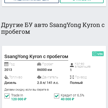
Другие БУ авто SsangYong Kyron с
пробегом
VIN
SsangYong Kyron с пробегом
Кол-во
Год
Пробег
владельцев
2013
86000 км
1
Топливо
Двигатель
Привод
Дизель
2.0 л/ 141 л.с.
Полный
Делаем скидку, если вы берете в:
Trade In
Кредит от 6,5%
120 000
₽
40 000
₽