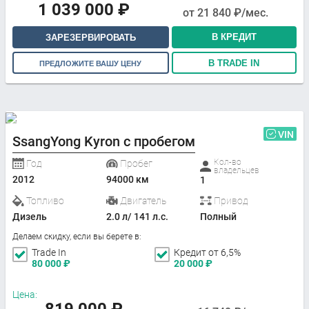
1 039 000
₽
от
21 840
₽/мес.
В КРЕДИТ
ЗАРЕЗЕРВИРОВАТЬ
В TRADE IN
ПРЕДЛОЖИТЕ ВАШУ ЦЕНУ
VIN
SsangYong Kyron с пробегом
Кол-во
Год
Пробег
владельцев
2012
94000 км
1
Топливо
Двигатель
Привод
Дизель
2.0 л/ 141 л.с.
Полный
Делаем скидку, если вы берете в:
Trade In
Кредит от 6,5%
80 000
₽
20 000
₽
Цена:
819 000
₽