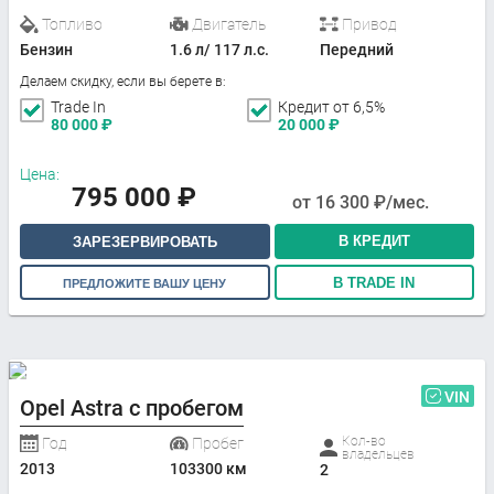
Топливо
Двигатель
Привод
Бензин
1.6 л/ 117 л.с.
Передний
Делаем скидку, если вы берете в:
Trade In
Кредит от 6,5%
80 000
₽
20 000
₽
Цена:
795 000
₽
от
16 300
₽/мес.
В КРЕДИТ
ЗАРЕЗЕРВИРОВАТЬ
В TRADE IN
ПРЕДЛОЖИТЕ ВАШУ ЦЕНУ
VIN
Opel Astra с пробегом
Кол-во
Год
Пробег
владельцев
2013
103300 км
2