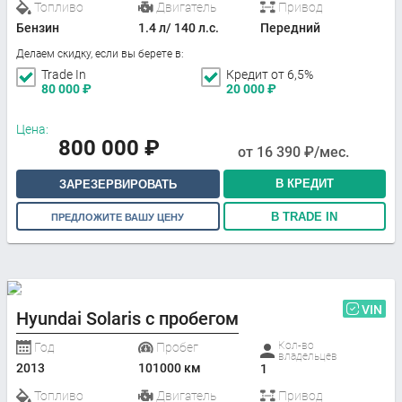
Топливо
Двигатель
Привод
Бензин
1.4 л/ 140 л.с.
Передний
Делаем скидку, если вы берете в:
Trade In
Кредит от 6,5%
80 000
₽
20 000
₽
Цена:
800 000
₽
от
16 390
₽/мес.
В КРЕДИТ
ЗАРЕЗЕРВИРОВАТЬ
В TRADE IN
ПРЕДЛОЖИТЕ ВАШУ ЦЕНУ
VIN
Hyundai Solaris с пробегом
Кол-во
Год
Пробег
владельцев
2013
101000 км
1
Топливо
Двигатель
Привод