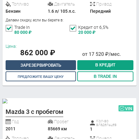
Топливо
Двигатель
Привод
Бензин
1.6 л/ 105 л.с.
Передний
Делаем скидку, если вы берете в:
Trade In
Кредит от 6,5%
80 000
₽
20 000
₽
Цена:
862 000
₽
от
17 520
₽/мес.
В КРЕДИТ
ЗАРЕЗЕРВИРОВАТЬ
В TRADE IN
ПРЕДЛОЖИТЕ ВАШУ ЦЕНУ
VIN
Mazda 3 с пробегом
Кол-во
Год
Пробег
владельцев
2011
85669 км
1
Топливо
Двигатель
Привод