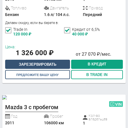
Топливо
Двигатель
Привод
Бензин
1.6 л/ 104 л.с.
Передний
Делаем скидку, если вы берете в:
Trade In
Кредит от 6,5%
120 000
₽
40 000
₽
Цена:
1 326 000
₽
от
27 070
₽/мес.
В КРЕДИТ
ЗАРЕЗЕРВИРОВАТЬ
В TRADE IN
ПРЕДЛОЖИТЕ ВАШУ ЦЕНУ
VIN
Mazda 3 с пробегом
Кол-во
Год
Пробег
владельцев
2011
106000 км
1