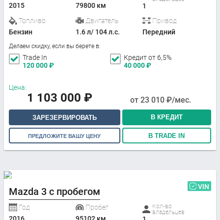
2015
79800 км
1
Топливо
Двигатель
Привод
Бензин
1.6 л/ 104 л.с.
Передний
Делаем скидку, если вы берете в:
Trade In
Кредит от 6,5%
120 000
₽
40 000
₽
Цена:
1 103 000
₽
от
23 010
₽/мес.
В КРЕДИТ
ЗАРЕЗЕРВИРОВАТЬ
В TRADE IN
ПРЕДЛОЖИТЕ ВАШУ ЦЕНУ
VIN
Mazda 3 с пробегом
Кол-во
Год
Пробег
владельцев
2016
95102 км
1