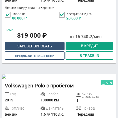
Бензин
1.6 л/ 105 л.с.
Передний
Делаем скидку, если вы берете в:
Trade In
Кредит от 6,5%
80 000
₽
20 000
₽
Цена:
819 000
₽
от
16 740
₽/мес.
В КРЕДИТ
ЗАРЕЗЕРВИРОВАТЬ
В TRADE IN
ПРЕДЛОЖИТЕ ВАШУ ЦЕНУ
VIN
Volkswagen Polo с пробегом
Кол-во
Год
Пробег
владельцев
2015
138000 км
1
Топливо
Двигатель
Привод
Бензин
1.6 л/ 110 л.с.
Передний