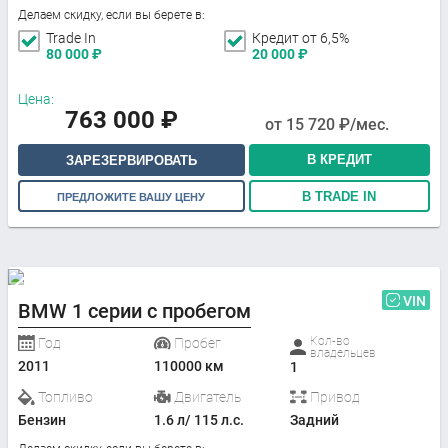
Делаем скидку, если вы берете в:
Trade In
Кредит от 6,5%
80 000
₽
20 000
₽
Цена:
763 000
₽
от
15 720
₽/мес.
В КРЕДИТ
ЗАРЕЗЕРВИРОВАТЬ
В TRADE IN
ПРЕДЛОЖИТЕ ВАШУ ЦЕНУ
VIN
BMW 1 серии с пробегом
Кол-во
Год
Пробег
владельцев
2011
110000 км
1
Топливо
Двигатель
Привод
Бензин
1.6 л/ 115 л.с.
Задний