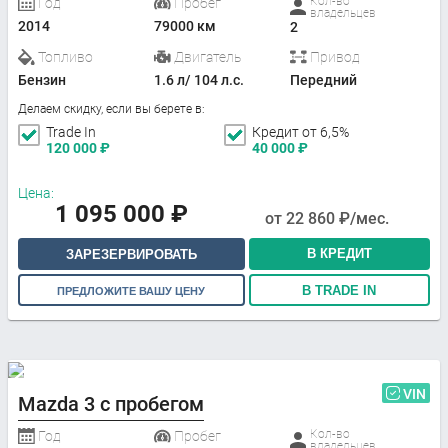
Кол-во
Год
Пробег
владельцев
2014
79000 км
2
Топливо
Двигатель
Привод
Бензин
1.6 л/ 104 л.с.
Передний
Делаем скидку, если вы берете в:
Trade In
Кредит от 6,5%
120 000
₽
40 000
₽
Цена:
1 095 000
₽
от
22 860
₽/мес.
В КРЕДИТ
ЗАРЕЗЕРВИРОВАТЬ
В TRADE IN
ПРЕДЛОЖИТЕ ВАШУ ЦЕНУ
VIN
Mazda 3 с пробегом
Кол-во
Год
Пробег
владельцев