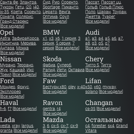
Санта Фе
,
Элантра
,
Сид
,
Рио
,
Соренто
,
Пассат
,
Пассат цц
,
Туксон
,
Гетц
,
i20
,
i40
,
Sportage
,
Пиканто
,
Гольф
,
Гольф Плюс
,
ix-35
,
Крета
,
Соренто
,
Церато
,
Венга
,
Поло
,
Шаран
,
Тоуран
,
Соната
,
Солярис
,
Оптима
,
Соул
Джетта
,
Туарег
Гранд Старекс
[
Все модели
]
[
Все модели
]
[
Все модели
]
Opel
BMW
Audi
Astra
,
Зафира
Корса
,
x1
,
x3
,
x6
,
1 серия
,
3
a1
,
a3
,
a4
,
a5
,
a6
,
a7
,
Инсигниа
,
Мерива
,
серия
,
5 серия
,
7
a8
,
q3
,
q5
,
q7
Антара
,
Мокка
серия
[
Все модели
]
[
Все модели
]
[
Все модели
]
Nissan
Skoda
Chery
Мурано
,
Террано
,
Фабиа
,
Суперб
,
Тигго 5
,
Тигго
Жук
,
Кашкай
,
Икс
Рапид
,
Йети
,
Октавиа
[
Все модели
]
Треил
[
Все модели
]
[
Все модели
]
Ford
Faw
Lifan
Мондео
,
Фокус
,
Бестурн х80
,
oley
,
x-40
x50
,
x60
,
myway
,
Эксплорер
[
Все модели
]
solano
[
Все модели
]
[
Все модели
]
Haval
Ravon
Changan
h-6
,
f7
[
Все модели
]
gentra
,
r4
cs-35
[
Все модели
]
[
Все модели
]
Lada
Mazda
Остальные
vesta
,
xray
,
largus
,
3
,
6
,
cx-5
,
cx-7
,
cx-9
c4
,
forester
,
sx4
,
Grand
granta
[
Все модели
]
[
Все модели
]
Vitara