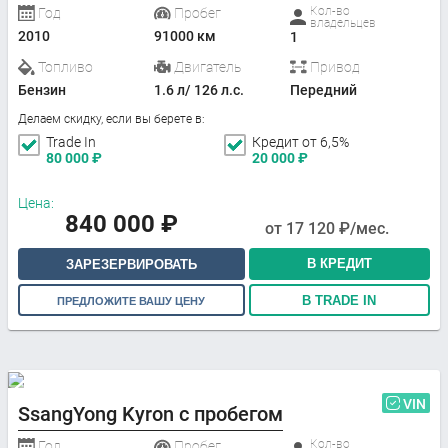
Кол-во
Год
Пробег
владельцев
2010
91000 км
1
Топливо
Двигатель
Привод
Бензин
1.6 л/ 126 л.с.
Передний
Делаем скидку, если вы берете в:
Trade In
Кредит от 6,5%
80 000
₽
20 000
₽
Цена:
840 000
₽
от
17 120
₽/мес.
В КРЕДИТ
ЗАРЕЗЕРВИРОВАТЬ
В TRADE IN
ПРЕДЛОЖИТЕ ВАШУ ЦЕНУ
VIN
SsangYong Kyron с пробегом
Кол-во
Год
Пробег