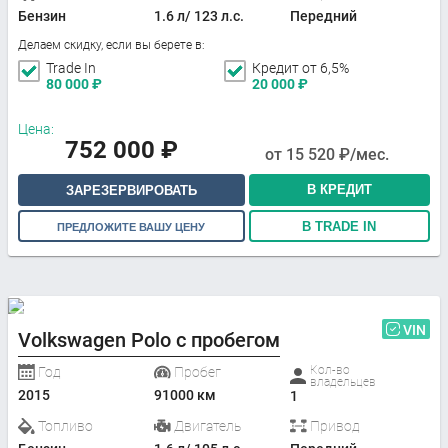
Бензин
1.6 л/ 123 л.с.
Передний
Делаем скидку, если вы берете в:
Trade In
Кредит от 6,5%
80 000
₽
20 000
₽
Цена:
752 000
₽
от
15 520
₽/мес.
В КРЕДИТ
ЗАРЕЗЕРВИРОВАТЬ
В TRADE IN
ПРЕДЛОЖИТЕ ВАШУ ЦЕНУ
VIN
Volkswagen Polo с пробегом
Кол-во
Год
Пробег
владельцев
2015
91000 км
1
Топливо
Двигатель
Привод