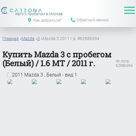
Авто с пробегом в Москве
Обратный звонок
Как добраться?
Главная
»
Mazda
»
3
»
Mazda 3 2011 г.в. #62986394
Купить Mazda 3 с пробегом
(Белый) / 1.6 MT / 2011 г.
№ лота:
62986394