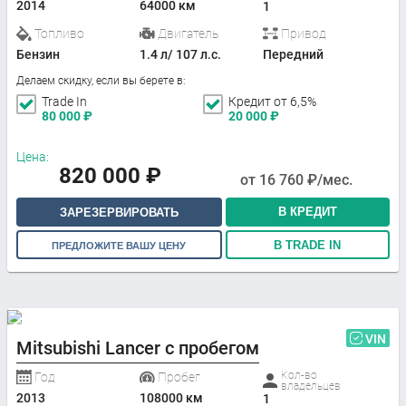
2014
64000 км
1
Топливо
Двигатель
Привод
Бензин
1.4 л/ 107 л.с.
Передний
Делаем скидку, если вы берете в:
Trade In
Кредит от 6,5%
80 000
₽
20 000
₽
Цена:
820 000
₽
от
16 760
₽/мес.
В КРЕДИТ
ЗАРЕЗЕРВИРОВАТЬ
В TRADE IN
ПРЕДЛОЖИТЕ ВАШУ ЦЕНУ
VIN
Mitsubishi Lancer с пробегом
Кол-во
Год
Пробег
владельцев
2013
108000 км
1