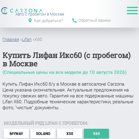
Авто с пробегом в Москве
Обратный звонок
Как добраться?
Главная
»
Lifan
»
X60
Купить Лифан Икс60 (с пробегом)
в Москве
(Специальные цены на все модели до
10 августа 2026
)
Купить Лифан Икс60 б/у в Москве в автосалоне Carzona.
Цена указана окончательная. Актуальные предложения на
покупку свежих авто. Гарантия на все подержанные машины
Lifan X60. Подробные технические характеристики, реальные
фото, "чистые" документы.
МОДЕЛЬНЫЙ РЯД LIFAN С ПРОБЕГОМ:
MYWAY
SOLANO
X50
X60