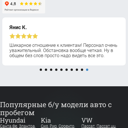
Янис К.
Шикарное отношение к клиентам! Персонал очень
уважительный. Обстановка вообще четкая. Ну в
общем без слов просто надо видеть все это.
Популярные б/у модели авто с
пробегом
Hyundai
Kia
VW
Санта Фе
,
Элантра
,
Сид
,
Рио
,
Соренто
,
Пассат
,
Пассат цц
,