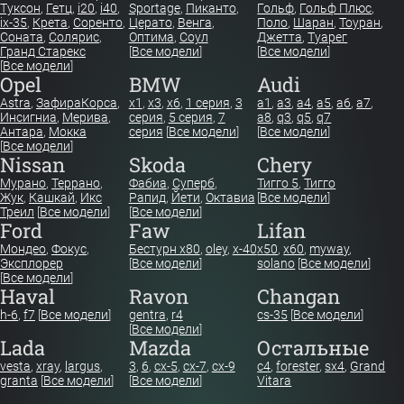
Туксон
,
Гетц
,
i20
,
i40
,
Sportage
,
Пиканто
,
Гольф
,
Гольф Плюс
,
ix-35
,
Крета
,
Соренто
,
Церато
,
Венга
,
Поло
,
Шаран
,
Тоуран
,
Соната
,
Солярис
,
Оптима
,
Соул
Джетта
,
Туарег
Гранд Старекс
[
Все модели
]
[
Все модели
]
[
Все модели
]
Opel
BMW
Audi
Astra
,
Зафира
Корса
,
x1
,
x3
,
x6
,
1 серия
,
3
a1
,
a3
,
a4
,
a5
,
a6
,
a7
,
Инсигниа
,
Мерива
,
серия
,
5 серия
,
7
a8
,
q3
,
q5
,
q7
Антара
,
Мокка
серия
[
Все модели
]
[
Все модели
]
[
Все модели
]
Nissan
Skoda
Chery
Мурано
,
Террано
,
Фабиа
,
Суперб
,
Тигго 5
,
Тигго
Жук
,
Кашкай
,
Икс
Рапид
,
Йети
,
Октавиа
[
Все модели
]
Треил
[
Все модели
]
[
Все модели
]
Ford
Faw
Lifan
Мондео
,
Фокус
,
Бестурн х80
,
oley
,
x-40
x50
,
x60
,
myway
,
Эксплорер
[
Все модели
]
solano
[
Все модели
]
[
Все модели
]
Haval
Ravon
Changan
h-6
,
f7
[
Все модели
]
gentra
,
r4
cs-35
[
Все модели
]
[
Все модели
]
Lada
Mazda
Остальные
vesta
,
xray
,
largus
,
3
,
6
,
cx-5
,
cx-7
,
cx-9
c4
,
forester
,
sx4
,
Grand
granta
[
Все модели
]
[
Все модели
]
Vitara