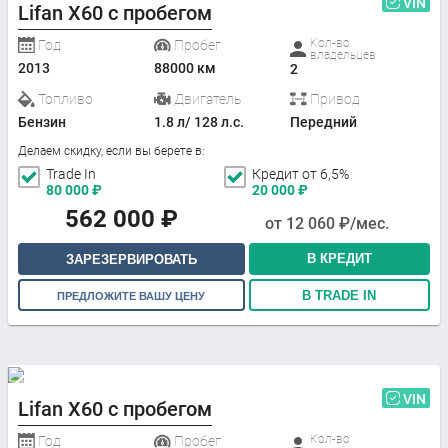
VIN
Lifan X60 с пробегом
Кол-во
Год
Пробег
владельцев
2013
88000 км
2
Топливо
Двигатель
Привод
Бензин
1.8 л/ 128 л.с.
Передний
Делаем скидку, если вы берете в:
Trade In
Кредит от 6,5%
80 000
₽
20 000
₽
562 000
₽
от
12 060
₽/мес.
В КРЕДИТ
ЗАРЕЗЕРВИРОВАТЬ
В TRADE IN
ПРЕДЛОЖИТЕ ВАШУ ЦЕНУ
VIN
Lifan X60 с пробегом
Кол-во
Год
Пробег