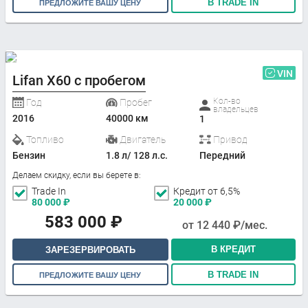
В TRADE IN
ПРЕДЛОЖИТЕ ВАШУ ЦЕНУ
VIN
Lifan X60 с пробегом
Кол-во
Год
Пробег
владельцев
2016
40000 км
1
Топливо
Двигатель
Привод
Бензин
1.8 л/ 128 л.с.
Передний
Делаем скидку, если вы берете в:
Trade In
Кредит от 6,5%
80 000
₽
20 000
₽
583 000
₽
от
12 440
₽/мес.
В КРЕДИТ
ЗАРЕЗЕРВИРОВАТЬ
В TRADE IN
ПРЕДЛОЖИТЕ ВАШУ ЦЕНУ