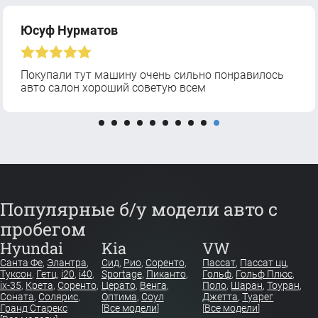
Юсуф Нурматов
Покупали тут машину очень сильно понравилось
авто салон хороший советую всем
Популярные б/у модели авто с
пробегом
Hyundai
Kia
VW
Санта Фе
,
Элантра
,
Сид
,
Рио
,
Соренто
,
Пассат
,
Пассат цц
,
Туксон
,
Гетц
,
i20
,
i40
,
Sportage
,
Пиканто
,
Гольф
,
Гольф Плюс
,
ix-35
,
Крета
,
Соренто
,
Церато
,
Венга
,
Поло
,
Шаран
,
Тоуран
,
Соната
,
Солярис
,
Оптима
,
Соул
Джетта
,
Туарег
Гранд Старекс
[
Все модели
]
[
Все модели
]