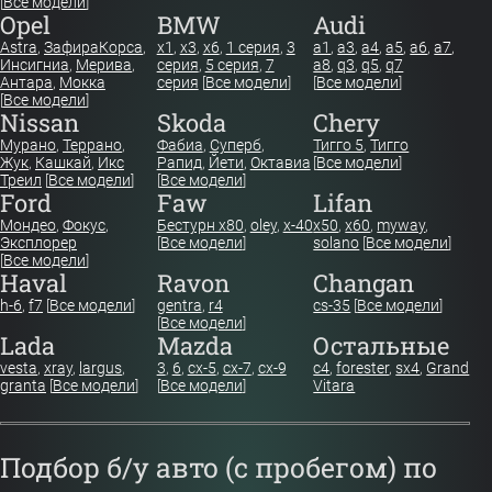
[
Все модели
]
Opel
BMW
Audi
Astra
,
Зафира
Корса
,
x1
,
x3
,
x6
,
1 серия
,
3
a1
,
a3
,
a4
,
a5
,
a6
,
a7
,
Инсигниа
,
Мерива
,
серия
,
5 серия
,
7
a8
,
q3
,
q5
,
q7
Антара
,
Мокка
серия
[
Все модели
]
[
Все модели
]
[
Все модели
]
Nissan
Skoda
Chery
Мурано
,
Террано
,
Фабиа
,
Суперб
,
Тигго 5
,
Тигго
Жук
,
Кашкай
,
Икс
Рапид
,
Йети
,
Октавиа
[
Все модели
]
Треил
[
Все модели
]
[
Все модели
]
Ford
Faw
Lifan
Мондео
,
Фокус
,
Бестурн х80
,
oley
,
x-40
x50
,
x60
,
myway
,
Эксплорер
[
Все модели
]
solano
[
Все модели
]
[
Все модели
]
Haval
Ravon
Changan
h-6
,
f7
[
Все модели
]
gentra
,
r4
cs-35
[
Все модели
]
[
Все модели
]
Lada
Mazda
Остальные
vesta
,
xray
,
largus
,
3
,
6
,
cx-5
,
cx-7
,
cx-9
c4
,
forester
,
sx4
,
Grand
granta
[
Все модели
]
[
Все модели
]
Vitara
Подбор б/у авто (с пробегом) по