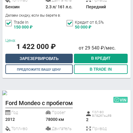
Бензин
2.3 л/ 161 л.с.
Передний
Делаем скидку, если вы берете в:
Trade In
Кредит от 6,5%
150 000
₽
50 000
₽
Цена:
1 422 000
₽
от
29 540
₽/мес.
В КРЕДИТ
ЗАРЕЗЕРВИРОВАТЬ
В TRADE IN
ПРЕДЛОЖИТЕ ВАШУ ЦЕНУ
VIN
Ford Mondeo с пробегом
Кол-во
Год
Пробег
владельцев
2012
78000 км
2
Топливо
Двигатель
Привод