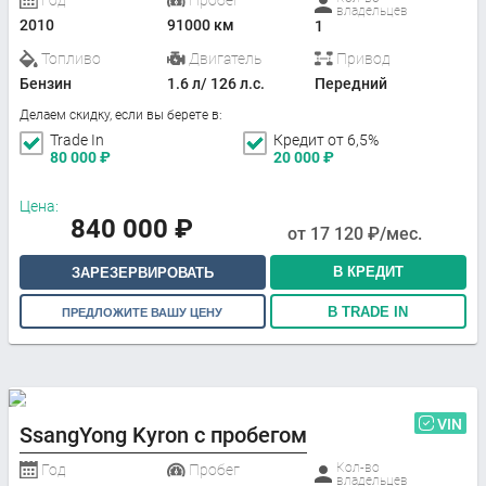
владельцев
2010
91000 км
1
Топливо
Двигатель
Привод
Бензин
1.6 л/ 126 л.с.
Передний
Делаем скидку, если вы берете в:
Trade In
Кредит от 6,5%
80 000
₽
20 000
₽
Цена:
840 000
₽
от
17 120
₽/мес.
В КРЕДИТ
ЗАРЕЗЕРВИРОВАТЬ
В TRADE IN
ПРЕДЛОЖИТЕ ВАШУ ЦЕНУ
VIN
SsangYong Kyron с пробегом
Кол-во
Год
Пробег
владельцев