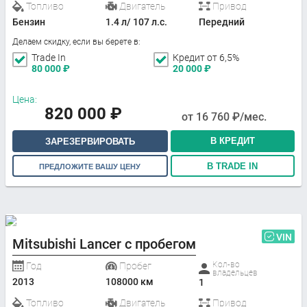
Топливо
Двигатель
Привод
Бензин
1.4 л/ 107 л.с.
Передний
Делаем скидку, если вы берете в:
Trade In
Кредит от 6,5%
80 000
₽
20 000
₽
Цена:
820 000
₽
от
16 760
₽/мес.
В КРЕДИТ
ЗАРЕЗЕРВИРОВАТЬ
В TRADE IN
ПРЕДЛОЖИТЕ ВАШУ ЦЕНУ
VIN
Mitsubishi Lancer с пробегом
Кол-во
Год
Пробег
владельцев
2013
108000 км
1
Топливо
Двигатель
Привод