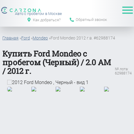
Авто с пробегом в Москве
Обратный звонок
Как добраться?
Главная
»
Ford
»
Mondeo
»
Ford Mondeo 2012 г.в. #62988174
Купить Ford Mondeo с
пробегом (Черный) / 2.0 АМ
/ 2012 г.
№ лота:
62988174