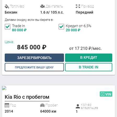
Топливо
Двигатель
Привод
Бензин
1.6 л/ 105 л.с.
Передний
Делаем скидку, если вы берете в:
Trade In
Кредит от 6,5%
80 000
₽
20 000
₽
Цена:
845 000
₽
от
17 210
₽/мес.
В КРЕДИТ
ЗАРЕЗЕРВИРОВАТЬ
В TRADE IN
ПРЕДЛОЖИТЕ ВАШУ ЦЕНУ
VIN
Kia Rio с пробегом
Кол-во
Год
Пробег
владельцев
2014
64000 км
1