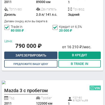
2011
89000 км
1
Топливо
Двигатель
Привод
Дизель
2.0 л/ 141 л.с.
Задний
Делаем скидку, если вы берете в:
Trade In
Кредит от 6,5%
80 000
₽
20 000
₽
Цена:
790 000
₽
от
16 210
₽/мес.
В КРЕДИТ
ЗАРЕЗЕРВИРОВАТЬ
В TRADE IN
ПРЕДЛОЖИТЕ ВАШУ ЦЕНУ
VIN
Mazda 3 с пробегом
Кол-во
Год
Пробег
владельцев
2011
122000 км
1