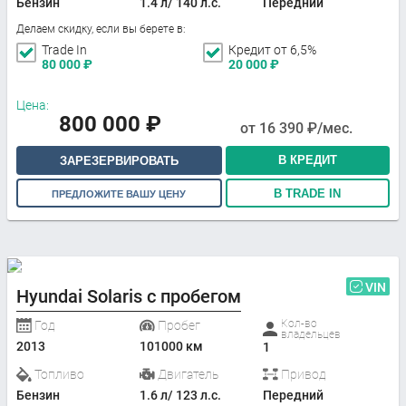
Бензин
1.4 л/ 140 л.с.
Передний
Делаем скидку, если вы берете в:
Trade In
Кредит от 6,5%
80 000
₽
20 000
₽
Цена:
800 000
₽
от
16 390
₽/мес.
В КРЕДИТ
ЗАРЕЗЕРВИРОВАТЬ
В TRADE IN
ПРЕДЛОЖИТЕ ВАШУ ЦЕНУ
VIN
Hyundai Solaris с пробегом
Кол-во
Год
Пробег
владельцев
2013
101000 км
1
Топливо
Двигатель
Привод
Бензин
1.6 л/ 123 л.с.
Передний