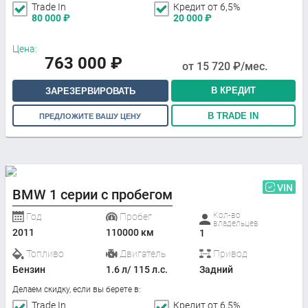
Trade In
Кредит от 6,5%
80 000
₽
20 000
₽
Цена:
763 000
₽
от
15 720
₽/мес.
В КРЕДИТ
ЗАРЕЗЕРВИРОВАТЬ
В TRADE IN
ПРЕДЛОЖИТЕ ВАШУ ЦЕНУ
VIN
BMW 1 серии с пробегом
Кол-во
Год
Пробег
владельцев
2011
110000 км
1
Топливо
Двигатель
Привод
Бензин
1.6 л/ 115 л.с.
Задний
Делаем скидку, если вы берете в:
Trade In
Кредит от 6,5%