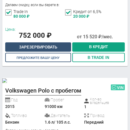
Делаем скидку, если вы берете в:
Trade In
Кредит от 6,5%
80 000
₽
20 000
₽
Цена:
752 000
₽
от
15 520
₽/мес.
В КРЕДИТ
ЗАРЕЗЕРВИРОВАТЬ
В TRADE IN
ПРЕДЛОЖИТЕ ВАШУ ЦЕНУ
VIN
Volkswagen Polo с пробегом
Кол-во
Год
Пробег
владельцев
2015
91000 км
1
Топливо
Двигатель
Привод
Бензин
1.6 л/ 105 л.с.
Передний