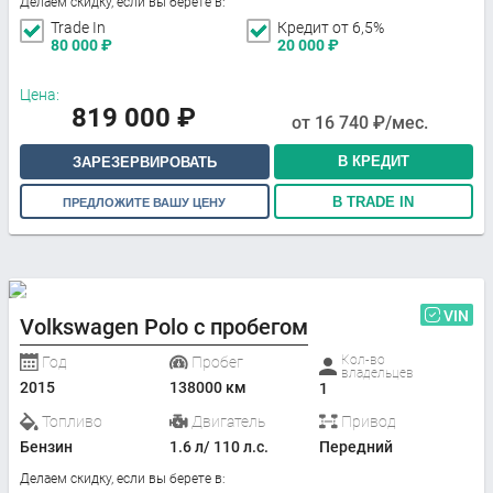
Делаем скидку, если вы берете в:
Trade In
Кредит от 6,5%
80 000
₽
20 000
₽
Цена:
819 000
₽
от
16 740
₽/мес.
В КРЕДИТ
ЗАРЕЗЕРВИРОВАТЬ
В TRADE IN
ПРЕДЛОЖИТЕ ВАШУ ЦЕНУ
VIN
Volkswagen Polo с пробегом
Кол-во
Год
Пробег
владельцев
2015
138000 км
1
Топливо
Двигатель
Привод
Бензин
1.6 л/ 110 л.с.
Передний
Делаем скидку, если вы берете в: