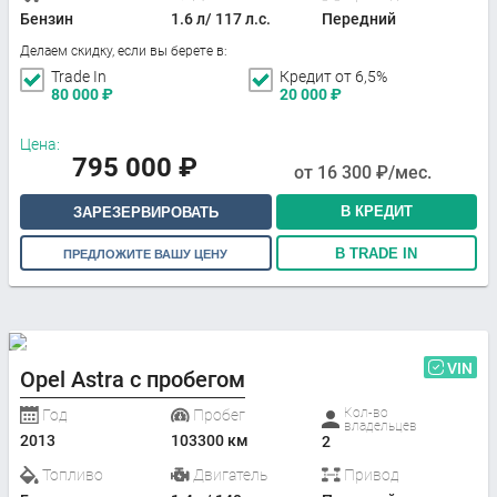
Бензин
1.6 л/ 117 л.с.
Передний
Делаем скидку, если вы берете в:
Trade In
Кредит от 6,5%
80 000
₽
20 000
₽
Цена:
795 000
₽
от
16 300
₽/мес.
В КРЕДИТ
ЗАРЕЗЕРВИРОВАТЬ
В TRADE IN
ПРЕДЛОЖИТЕ ВАШУ ЦЕНУ
VIN
Opel Astra с пробегом
Кол-во
Год
Пробег
владельцев
2013
103300 км
2
Топливо
Двигатель
Привод