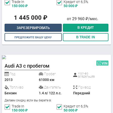
Trade In
Кредит от 6,5%
150 000
₽
50 000
₽
1 445 000
₽
от
29 960
₽/мес.
В КРЕДИТ
ЗАРЕЗЕРВИРОВАТЬ
В TRADE IN
ПРЕДЛОЖИТЕ ВАШУ ЦЕНУ
VIN
Audi A3 с пробегом
Кол-во
Год
Пробег
владельцев
2013
61000 км
Топливо
Двигатель
Привод
Бензин
1.4 л/ 122 л.с.
Передний
Делаем скидку, если вы берете в:
Trade In
Кредит от 6,5%
150 000
₽
50 000
₽