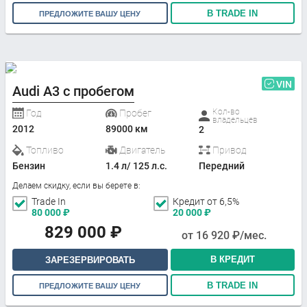
В TRADE IN
ПРЕДЛОЖИТЕ ВАШУ ЦЕНУ
VIN
Audi A3 с пробегом
Кол-во
Год
Пробег
владельцев
2012
89000 км
2
Топливо
Двигатель
Привод
Бензин
1.4 л/ 125 л.с.
Передний
Делаем скидку, если вы берете в:
Trade In
Кредит от 6,5%
80 000
₽
20 000
₽
829 000
₽
от
16 920
₽/мес.
В КРЕДИТ
ЗАРЕЗЕРВИРОВАТЬ
В TRADE IN
ПРЕДЛОЖИТЕ ВАШУ ЦЕНУ