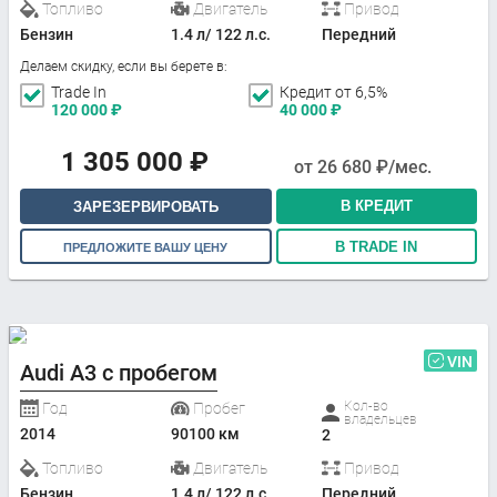
Топливо
Двигатель
Привод
Бензин
1.4 л/ 122 л.с.
Передний
Делаем скидку, если вы берете в:
Trade In
Кредит от 6,5%
120 000
₽
40 000
₽
1 305 000
₽
от
26 680
₽/мес.
В КРЕДИТ
ЗАРЕЗЕРВИРОВАТЬ
В TRADE IN
ПРЕДЛОЖИТЕ ВАШУ ЦЕНУ
VIN
Audi A3 с пробегом
Кол-во
Год
Пробег
владельцев
2014
90100 км
2
Топливо
Двигатель
Привод
Бензин
1.4 л/ 122 л.с.
Передний