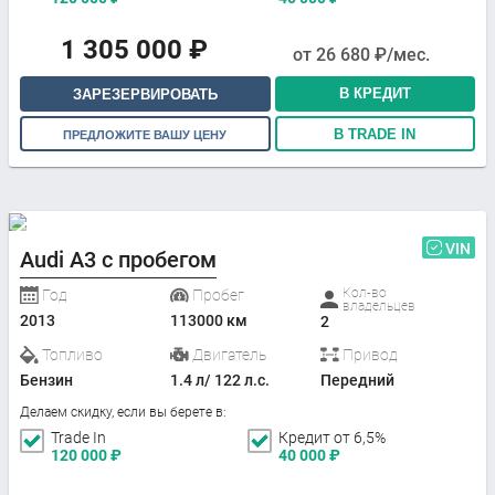
1 305 000
₽
от
26 680
₽/мес.
В КРЕДИТ
ЗАРЕЗЕРВИРОВАТЬ
В TRADE IN
ПРЕДЛОЖИТЕ ВАШУ ЦЕНУ
VIN
Audi A3 с пробегом
Кол-во
Год
Пробег
владельцев
2013
113000 км
2
Топливо
Двигатель
Привод
Бензин
1.4 л/ 122 л.с.
Передний
Делаем скидку, если вы берете в:
Trade In
Кредит от 6,5%
120 000
₽
40 000
₽