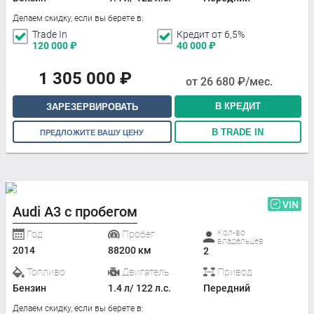
Делаем скидку, если вы берете в:
Trade In
Кредит от 6,5%
120 000
₽
40 000
₽
1 305 000
₽
от
26 680
₽/мес.
В КРЕДИТ
ЗАРЕЗЕРВИРОВАТЬ
В TRADE IN
ПРЕДЛОЖИТЕ ВАШУ ЦЕНУ
VIN
Audi A3 с пробегом
Кол-во
Год
Пробег
владельцев
2014
88200 км
2
Топливо
Двигатель
Привод
Бензин
1.4 л/ 122 л.с.
Передний
Делаем скидку, если вы берете в: