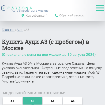
Авто с пробегом в Москве
Обратный звонок
Как добраться?
Главная
»
Audi
»
A3
Купить Ауди A3 (с пробегом) в
Москве
(Специальные цены на все модели до
10 августа 2026
)
Купить Ауди A3 б/у в Москве в автосалоне Carzona. Цена
указана окончательная. Актуальные предложения на покупку
свежих авто. Гарантия на все подержанные машины Audi A3.
Подробные технические характеристики, реальные фото,
"чистые" документы.
МОДЕЛЬНЫЙ РЯД AUDI С ПРОБЕГОМ:
A1
A3
A4
A5