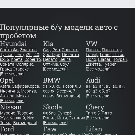
Популярные б/у модели авто с
пробегом
Hyundai
Kia
VW
Санта Фе
,
Элантра
,
Сид
,
Рио
,
Соренто
,
Пассат
,
Пассат цц
,
Туксон
,
Гетц
,
i20
,
i40
,
Sportage
,
Пиканто
,
Гольф
,
Гольф Плюс
,
ix-35
,
Крета
,
Соренто
,
Церато
,
Венга
,
Поло
,
Шаран
,
Тоуран
,
Соната
,
Солярис
,
Оптима
,
Соул
Джетта
,
Туарег
Гранд Старекс
[
Все модели
]
[
Все модели
]
[
Все модели
]
Opel
BMW
Audi
Astra
,
Зафира
Корса
,
x1
,
x3
,
x6
,
1 серия
,
3
a1
,
a3
,
a4
,
a5
,
a6
,
a7
,
Инсигниа
,
Мерива
,
серия
,
5 серия
,
7
a8
,
q3
,
q5
,
q7
Антара
,
Мокка
серия
[
Все модели
]
[
Все модели
]
[
Все модели
]
Nissan
Skoda
Chery
Мурано
,
Террано
,
Фабиа
,
Суперб
,
Тигго 5
,
Тигго
Жук
,
Кашкай
,
Икс
Рапид
,
Йети
,
Октавиа
[
Все модели
]
Треил
[
Все модели
]
[
Все модели
]
Ford
Faw
Lifan
Мондео
,
Фокус
,
Бестурн х80
,
oley
,
x-40
x50
,
x60
,
myway
,