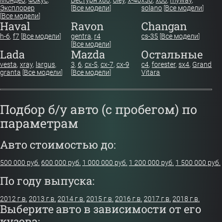
Эксплорер
[
Все модели
]
solano
[
Все модели
]
[
Все модели
]
Haval
Ravon
Changan
h-6
,
f7
[
Все модели
]
gentra
,
r4
cs-35
[
Все модели
]
[
Все модели
]
Lada
Mazda
Остальные
vesta
,
xray
,
largus
,
3
,
6
,
cx-5
,
cx-7
,
cx-9
c4
,
forester
,
sx4
,
Grand
granta
[
Все модели
]
[
Все модели
]
Vitara
Подбор б/у авто (с пробегом) по
параметрам
Авто стоимостью до:
500 000 руб.
600 000 руб.
1 000 000 руб.
1 200 000 руб.
1 500 000 руб.
По году выпуска:
2012 г.в.
2013 г.в.
2014 г.в.
2015 г.в.
2016 г.в.
2017 г.в.
2018 г.в.
Выберите авто в зависимости от его
кузова: