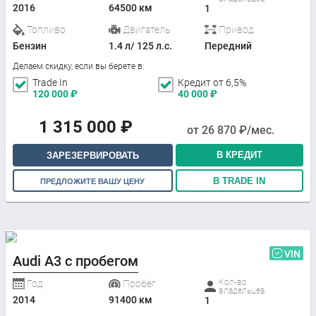
2016
64500 км
1
Топливо
Двигатель
Привод
Бензин
1.4 л/ 125 л.с.
Передний
Делаем скидку, если вы берете в:
Trade In
Кредит от 6,5%
120 000
₽
40 000
₽
1 315 000
₽
от
26 870
₽/мес.
В КРЕДИТ
ЗАРЕЗЕРВИРОВАТЬ
В TRADE IN
ПРЕДЛОЖИТЕ ВАШУ ЦЕНУ
VIN
Audi A3 с пробегом
Кол-во
Год
Пробег
владельцев
2014
91400 км
1