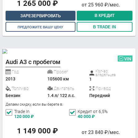
1 265 000
₽
от
25 960
₽/мес.
В КРЕДИТ
ЗАРЕЗЕРВИРОВАТЬ
В TRADE IN
ПРЕДЛОЖИТЕ ВАШУ ЦЕНУ
VIN
Audi A3 с пробегом
Кол-во
Год
Пробег
владельцев
2013
105600 км
1
Топливо
Двигатель
Привод
Бензин
1.4 л/ 122 л.с.
Передний
Делаем скидку, если вы берете в:
Trade In
Кредит от 6,5%
120 000
₽
40 000
₽
1 149 000
₽
от
23 840
₽/мес.