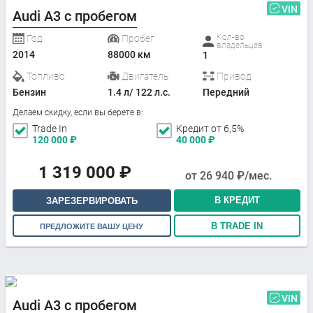
VIN
Audi A3 с пробегом
Кол-во
Год
Пробег
владельцев
2014
88000 км
1
Топливо
Двигатель
Привод
Бензин
1.4 л/ 122 л.с.
Передний
Делаем скидку, если вы берете в:
Trade In
Кредит от 6,5%
120 000
₽
40 000
₽
1 319 000
₽
от
26 940
₽/мес.
В КРЕДИТ
ЗАРЕЗЕРВИРОВАТЬ
В TRADE IN
ПРЕДЛОЖИТЕ ВАШУ ЦЕНУ
VIN
Audi A3 с пробегом