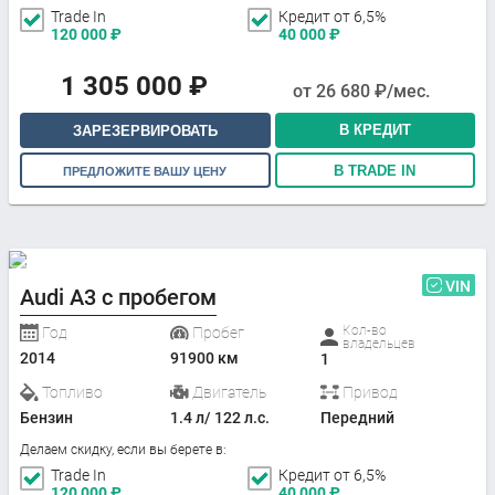
Trade In
Кредит от 6,5%
120 000
₽
40 000
₽
1 305 000
₽
от
26 680
₽/мес.
В КРЕДИТ
ЗАРЕЗЕРВИРОВАТЬ
В TRADE IN
ПРЕДЛОЖИТЕ ВАШУ ЦЕНУ
VIN
Audi A3 с пробегом
Кол-во
Год
Пробег
владельцев
2014
91900 км
1
Топливо
Двигатель
Привод
Бензин
1.4 л/ 122 л.с.
Передний
Делаем скидку, если вы берете в:
Trade In
Кредит от 6,5%
120 000
₽
40 000
₽