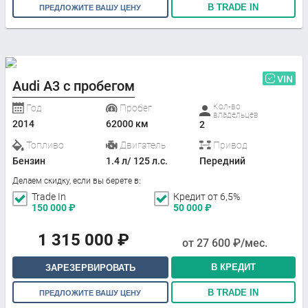
В TRADE IN
ПРЕДЛОЖИТЕ ВАШУ ЦЕНУ
VIN
Audi A3 с пробегом
Кол-во
Год
Пробег
владельцев
2014
62000 км
2
Топливо
Двигатель
Привод
Бензин
1.4 л/ 125 л.с.
Передний
Делаем скидку, если вы берете в:
Trade In
Кредит от 6,5%
150 000
₽
50 000
₽
1 315 000
₽
от
27 600
₽/мес.
В КРЕДИТ
ЗАРЕЗЕРВИРОВАТЬ
В TRADE IN
ПРЕДЛОЖИТЕ ВАШУ ЦЕНУ