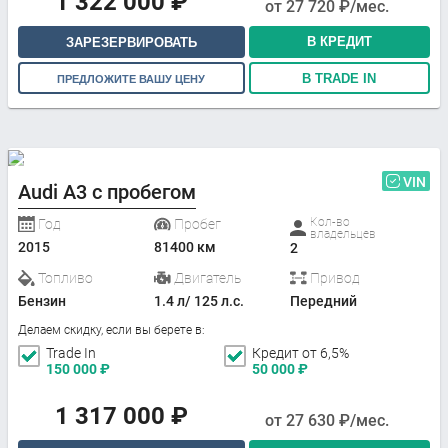
1 322 000
₽
от
27 720
₽/мес.
В КРЕДИТ
ЗАРЕЗЕРВИРОВАТЬ
В TRADE IN
ПРЕДЛОЖИТЕ ВАШУ ЦЕНУ
VIN
Audi A3 с пробегом
Кол-во
Год
Пробег
владельцев
2015
81400 км
2
Топливо
Двигатель
Привод
Бензин
1.4 л/ 125 л.с.
Передний
Делаем скидку, если вы берете в:
Trade In
Кредит от 6,5%
150 000
₽
50 000
₽
1 317 000
₽
от
27 630
₽/мес.