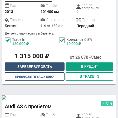
Кол-во
Год
Пробег
владельцев
2013
101400 км
2
Топливо
Двигатель
Привод
Бензин
1.4 л/ 122 л.с.
Передний
Делаем скидку, если вы берете в:
Trade In
Кредит от 6,5%
120 000
₽
40 000
₽
1 315 000
₽
от
26 870
₽/мес.
В КРЕДИТ
ЗАРЕЗЕРВИРОВАТЬ
В TRADE IN
ПРЕДЛОЖИТЕ ВАШУ ЦЕНУ
VIN
Audi A3 с пробегом
Кол-во
Год
Пробег
владельцев