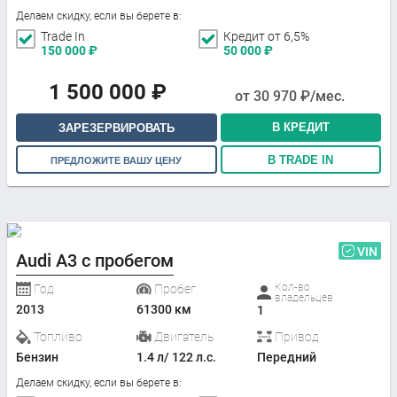
Делаем скидку, если вы берете в:
Trade In
Кредит от 6,5%
150 000
₽
50 000
₽
1 500 000
₽
от
30 970
₽/мес.
В КРЕДИТ
ЗАРЕЗЕРВИРОВАТЬ
В TRADE IN
ПРЕДЛОЖИТЕ ВАШУ ЦЕНУ
VIN
Audi A3 с пробегом
Кол-во
Год
Пробег
владельцев
2013
61300 км
1
Топливо
Двигатель
Привод
Бензин
1.4 л/ 122 л.с.
Передний
Делаем скидку, если вы берете в: