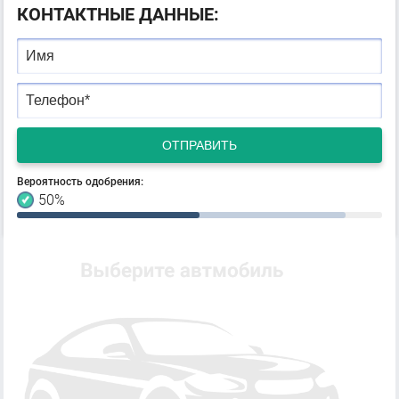
КОНТАКТНЫЕ ДАННЫЕ:
Имя
Год выпуска
Желаемая цена
Телефон
*
Вероятность одобрения:
+
20
% за третий шаг
Вероятность одобрения:
50
%