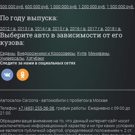
500 000 руб.
600 000 руб.
1 000 000 руб.
1 200 000 руб.
1 500 000 руб.
По году выпуска:
2012 г.в.
2013 г.в.
2014 г.в.
2015 г.в.
2016 г.в.
2017 г.в.
2018 г.в.
Выберите авто в зависимости от его
кузова:
Седаны
,
Внедорожники и Кроссоверы
,
Купе
,
Минивэны
,
Универсалы
,
Хэтчбэки
Следите за нами в социальных сетях
Автосалон Carzona - автомобили с пробегом в Москве
Телефон:
+7 (495) 255-36-38
,
график работы: Ежедневно с 09:00 до
21:00
Обращаем ваше внимание на то, что данный интернет-сайт носит
исключительно информационный характер и ни при каких условиях
не является публичной офертой, определяемой положением ч. 2 ст.