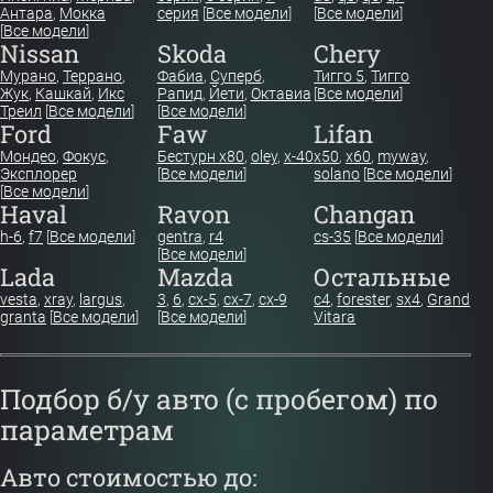
Антара
,
Мокка
серия
[
Все модели
]
[
Все модели
]
[
Все модели
]
Nissan
Skoda
Chery
Мурано
,
Террано
,
Фабиа
,
Суперб
,
Тигго 5
,
Тигго
Жук
,
Кашкай
,
Икс
Рапид
,
Йети
,
Октавиа
[
Все модели
]
Треил
[
Все модели
]
[
Все модели
]
Ford
Faw
Lifan
Мондео
,
Фокус
,
Бестурн х80
,
oley
,
x-40
x50
,
x60
,
myway
,
Эксплорер
[
Все модели
]
solano
[
Все модели
]
[
Все модели
]
Haval
Ravon
Changan
h-6
,
f7
[
Все модели
]
gentra
,
r4
cs-35
[
Все модели
]
[
Все модели
]
Lada
Mazda
Остальные
vesta
,
xray
,
largus
,
3
,
6
,
cx-5
,
cx-7
,
cx-9
c4
,
forester
,
sx4
,
Grand
granta
[
Все модели
]
[
Все модели
]
Vitara
Подбор б/у авто (с пробегом) по
параметрам
Авто стоимостью до: