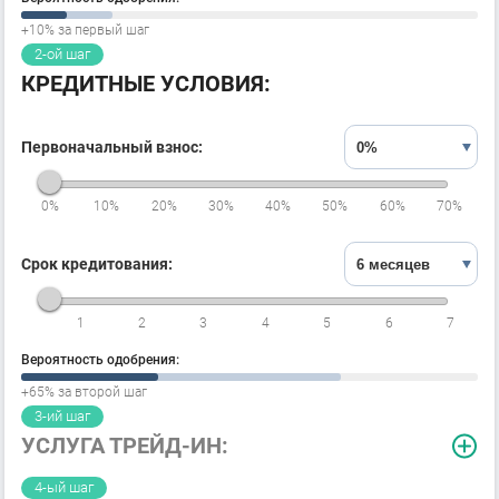
+
10
% за первый шаг
2-ой шаг
КРЕДИТНЫЕ УСЛОВИЯ:
Первоначальный взнос:
0%
10%
20%
30%
40%
50%
60%
70%
Срок кредитования:
1
2
3
4
5
6
7
Вероятность одобрения:
+
65
% за второй шаг
3-ий шаг
УСЛУГА ТРЕЙД-ИН:
Марка/Модель
Двигатель/КПП
4-ый шаг