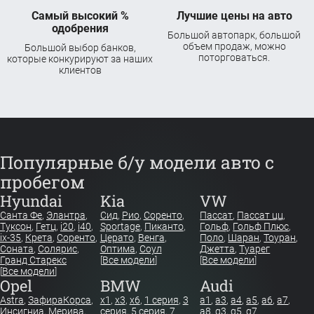
Самый высокий %
Лучшие цены на авто
одобрения
Большой автопарк, большой
объем продаж, можно
Большой выбор банков,
поторговаться.
которые конкурируют за наших
клиентов
Популярные б/у модели авто с
пробегом
Hyundai
Kia
VW
Санта Фе
,
Элантра
,
Сид
,
Рио
,
Соренто
,
Пассат
,
Пассат цц
,
Туксон
,
Гетц
,
i20
,
i40
,
Sportage
,
Пиканто
,
Гольф
,
Гольф Плюс
,
ix-35
,
Крета
,
Соренто
,
Церато
,
Венга
,
Поло
,
Шаран
,
Тоуран
,
Соната
,
Солярис
,
Оптима
,
Соул
Джетта
,
Туарег
Гранд Старекс
[
Все модели
]
[
Все модели
]
[
Все модели
]
Opel
BMW
Audi
Astra
,
Зафира
Корса
,
x1
,
x3
,
x6
,
1 серия
,
3
a1
,
a3
,
a4
,
a5
,
a6
,
a7
,
Инсигниа
,
Мерива
,
серия
,
5 серия
,
7
a8
,
q3
,
q5
,
q7