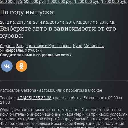
500 000 руб.
600 000 руб.
1 000 000 руб.
1 200 000 руб.
1 500 000 руб.
По году выпуска:
2012 г.в.
2013 г.в.
2014 г.в.
2015 г.в.
2016 г.в.
2017 г.в.
2018 г.в.
Выберите авто в зависимости от его
кузова:
Седаны
,
Внедорожники и Кроссоверы
,
Купе
,
Минивэны
,
Универсалы
,
Хэтчбэки
Следите за нами в социальных сетях
Автосалон Carzona - автомобили с пробегом в Москве
Телефон:
+7 (495) 255-36-38
,
график работы: Ежедневно с 09:00 до
21:00
Обращаем ваше внимание на то, что данный интернет-сайт носит
исключительно информационный характер и ни при каких условиях
не является публичной офертой, определяемой положением ч. 2 ст.
437 Гражданского кодекса Российской Федерации. Для получения
подробной информации о стоимости автомобилей, пожалуйста,