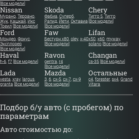
[
Все модели
]
Nissan
Skoda
Chery
Мурано
,
Террано
,
Фабиа
,
Суперб
,
Тигго 5
,
Тигго
Жук
,
Кашкай
,
Икс
Рапид
,
Йети
,
Октавиа
[
Все модели
]
Треил
[
Все модели
]
[
Все модели
]
Ford
Faw
Lifan
Мондео
,
Фокус
,
Бестурн х80
,
oley
,
x-40
x50
,
x60
,
myway
,
Эксплорер
[
Все модели
]
solano
[
Все модели
]
[
Все модели
]
Haval
Ravon
Changan
h-6
,
f7
[
Все модели
]
gentra
,
r4
cs-35
[
Все модели
]
[
Все модели
]
Lada
Mazda
Остальные
vesta
,
xray
,
largus
,
3
,
6
,
cx-5
,
cx-7
,
cx-9
c4
,
forester
,
sx4
,
Grand
granta
[
Все модели
]
[
Все модели
]
Vitara
Подбор б/у авто (с пробегом) по
параметрам
Авто стоимостью до: