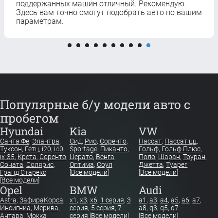
поддержанных машин отличный. Рекомендую.
Здесь вам точно смогут подобрать авто по вашим
параметрам.
Популярные б/у модели авто с
пробегом
Hyundai
Kia
VW
Санта Фе
,
Элантра
,
Сид
,
Рио
,
Соренто
,
Пассат
,
Пассат цц
,
Туксон
,
Гетц
,
i20
,
i40
,
Sportage
,
Пиканто
,
Гольф
,
Гольф Плюс
,
ix-35
,
Крета
,
Соренто
,
Церато
,
Венга
,
Поло
,
Шаран
,
Тоуран
,
Соната
,
Солярис
,
Оптима
,
Соул
Джетта
,
Туарег
Гранд Старекс
[
Все модели
]
[
Все модели
]
[
Все модели
]
Opel
BMW
Audi
Astra
,
Зафира
Корса
,
x1
,
x3
,
x6
,
1 серия
,
3
a1
,
a3
,
a4
,
a5
,
a6
,
a7
,
Инсигниа
,
Мерива
,
серия
,
5 серия
,
7
a8
,
q3
,
q5
,
q7
Антара
,
Мокка
серия
[
Все модели
]
[
Все модели
]