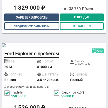
1 829 000
₽
от
38 780
₽/мес.
В КРЕДИТ
ЗАРЕЗЕРВИРОВАТЬ
В TRADE IN
ПРЕДЛОЖИТЕ ВАШУ ЦЕНУ
VIN
Ford Explorer с пробегом
Кол-во
Год
Пробег
владельцев
2013
81000 км
1
Топливо
Двигатель
Привод
Бензин
3.5 л/ 294 л.с.
Полный
Делаем скидку, если вы берете в:
Trade In
Кредит от 6,5%
150 000
₽
50 000
₽
1 526 000
₽