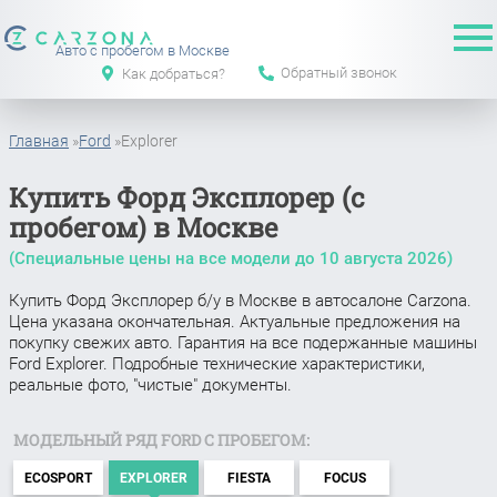
Авто с пробегом в Москве
Обратный звонок
Как добраться?
Главная
»
Ford
»
Explorer
Купить Форд Эксплорер (с
пробегом) в Москве
(Специальные цены на все модели до
10 августа 2026
)
Купить Форд Эксплорер б/у в Москве в автосалоне Carzona.
Цена указана окончательная. Актуальные предложения на
покупку свежих авто. Гарантия на все подержанные машины
Ford Explorer. Подробные технические характеристики,
реальные фото, "чистые" документы.
МОДЕЛЬНЫЙ РЯД FORD С ПРОБЕГОМ:
ECOSPORT
EXPLORER
FIESTA
FOCUS