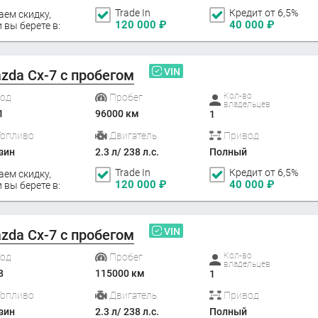
Trade In
Кредит от 6,5%
аем скидку,
120 000
₽
40 000
₽
 вы берете в:
VIN
zda Cx-7 с пробегом
Кол-во
Год
Пробег
владельцев
1
96000 км
1
Топливо
Двигатель
Привод
зин
2.3 л/ 238 л.с.
Полный
Trade In
Кредит от 6,5%
аем скидку,
120 000
₽
40 000
₽
 вы берете в:
VIN
zda Cx-7 с пробегом
Кол-во
Год
Пробег
владельцев
8
115000 км
1
Топливо
Двигатель
Привод
зин
2.3 л/ 238 л.с.
Полный