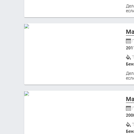
Дел
если
Ma
201
Бен
Дел
если
Ma
200
Бен