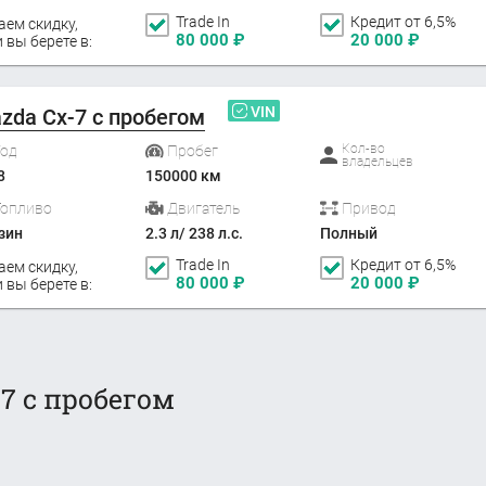
Trade In
Кредит от 6,5%
аем скидку,
80 000
₽
20 000
₽
 вы берете в:
VIN
zda Cx-7 с пробегом
Кол-во
Год
Пробег
владельцев
8
150000 км
Топливо
Двигатель
Привод
зин
2.3 л/ 238 л.с.
Полный
Trade In
Кредит от 6,5%
аем скидку,
80 000
₽
20 000
₽
 вы берете в:
7 с пробегом