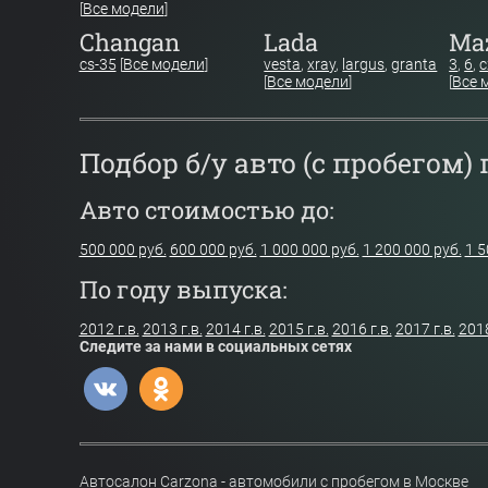
[
Все модели
]
Changan
Lada
Ma
cs-35
[
Все модели
]
vesta
,
xray
,
largus
,
granta
3
,
6
,
c
[
Все модели
]
[
Все 
Подбор б/у авто (с пробегом)
Авто стоимостью до:
500 000 руб.
600 000 руб.
1 000 000 руб.
1 200 000 руб.
1 5
По году выпуска:
2012 г.в.
2013 г.в.
2014 г.в.
2015 г.в.
2016 г.в.
2017 г.в.
2018
Следите за нами в социальных сетях
Автосалон Carzona - автомобили с пробегом в Москве