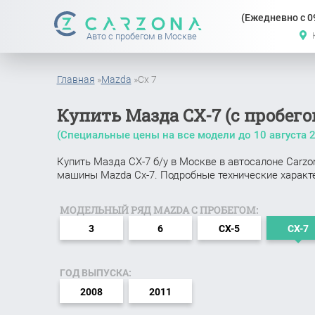
(Ежедневно с 09
Авто с пробегом в Москве
Главная
»
Mazda
»
Cx 7
Купить Мазда СХ-7 (с пробего
(Специальные цены на все модели до
10 августа 
Купить Мазда СХ-7 б/у в Москве в автосалоне Carzo
машины Mazda Cx-7. Подробные технические характе
МОДЕЛЬНЫЙ РЯД MAZDA С ПРОБЕГОМ:
3
6
CX-5
CX-7
ГОД ВЫПУСКА:
2008
2011