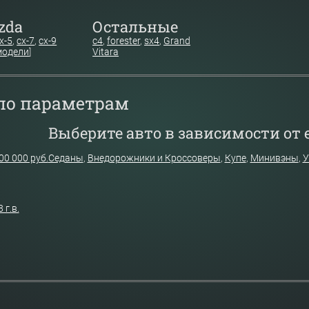
zda
Остальные
x-5
,
cx-7
,
cx-9
c4
,
forester
,
sx4
,
Grand
модели
]
Vitara
 по параметрам
Выберите авто в зависимости от е
00 000 руб.
Седаны
,
Внедорожники и Кроссоверы
,
Купе
,
Минивэны
,
У
 г.в.