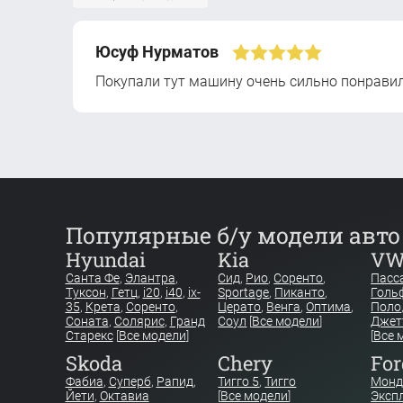
Юсуф Нурматов
Покупали тут машину очень сильно понрави
Популярные б/у модели авто
Hyundai
Kia
V
Санта Фе
,
Элантра
,
Сид
,
Рио
,
Соренто
,
Пасс
Туксон
,
Гетц
,
i20
,
i40
,
ix-
Sportage
,
Пиканто
,
Голь
35
,
Крета
,
Соренто
,
Церато
,
Венга
,
Оптима
,
Поло
Соната
,
Солярис
,
Гранд
Соул
[
Все модели
]
Джет
Старекс
[
Все модели
]
[
Все 
Skoda
Chery
For
Фабиа
,
Суперб
,
Рапид
,
Тигго 5
,
Тигго
Монд
Йети
,
Октавиа
[
Все модели
]
Эксп