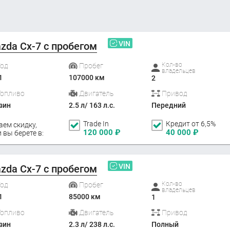
VIN
zda Cx-7 с пробегом
Кол-во
Год
Пробег
владельцев
1
107000 км
2
Топливо
Двигатель
Привод
зин
2.5 л/ 163 л.с.
Передний
Trade In
Кредит от 6,5%
аем скидку,
120 000
₽
40 000
₽
 вы берете в:
VIN
zda Cx-7 с пробегом
Кол-во
Год
Пробег
владельцев
1
85000 км
1
Топливо
Двигатель
Привод
зин
2.3 л/ 238 л.с.
Полный