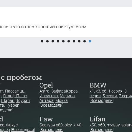
лось авто салон хороший советую всем
 с пробегом
W
Opel
BMW
ат
,
Пассат цц
,
Astra
,
Зафира
Корса
,
x1
,
x3
,
x6
,
1 серия
,
3
ф
,
Гольф Плюс
,
Инсигниа
,
Мерива
,
серия
,
5 серия
,
7 сери
,
Шаран
,
Тоуран
,
Антара
,
Мокка
[
Все модели
]
та
,
Туарег
[
Все модели
]
модели
]
d
Faw
Lifan
ео
,
Фокус
,
Бестурн х80
,
oley
,
x-40
x50
,
x60
,
myway
,
solan
лорер
[
Все модели
]
[
Все модели
]
[
Все модели
]