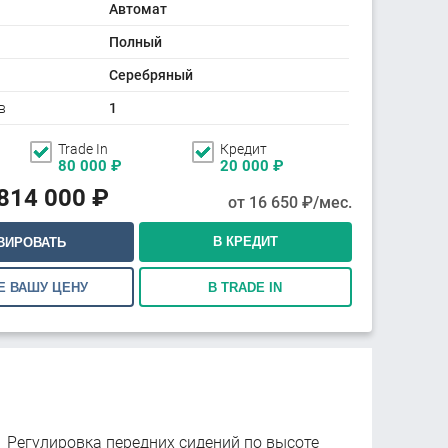
Автомат
Полный
Серебряный
в
1
Trade In
Кредит
80 000
₽
20 000
₽
814 000
₽
от
16 650
₽/мес.
В КРЕДИТ
ВИРОВАТЬ
Е ВАШУ ЦЕНУ
В TRADE IN
Регулировка передних сидений по высоте