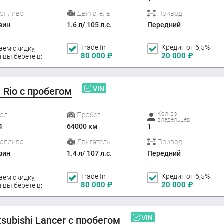
Топливо
Двигатель
Привод
зин
1.6 л/ 105 л.с.
Передний
Trade In
Кредит от 6,5%
аем скидку,
80 000
₽
20 000
₽
 вы берете в:
VIN
a Rio с пробегом
Кол-во
Год
Пробег
владельцев
4
64000 км
1
Топливо
Двигатель
Привод
зин
1.4 л/ 107 л.с.
Передний
Trade In
Кредит от 6,5%
аем скидку,
80 000
₽
20 000
₽
 вы берете в:
VIN
tsubishi Lancer с пробегом