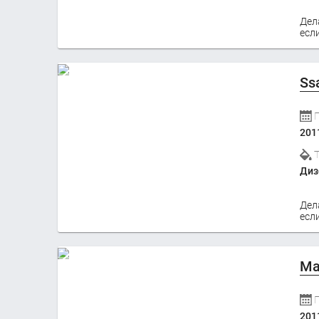
Дел
если
Ss
201
Диз
Дел
если
Ma
201