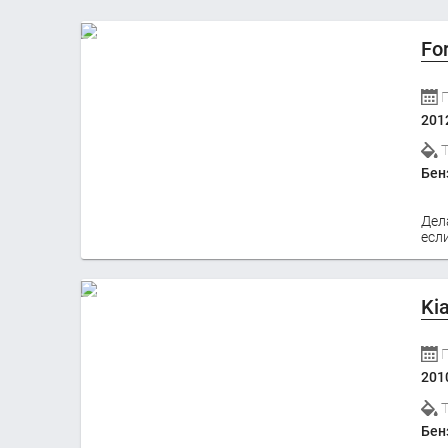
Fo
201
Бен
Дел
если
Ki
201
Бен