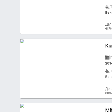
Бен
Дел
если
Ki
201
Бен
Дел
если
Mi