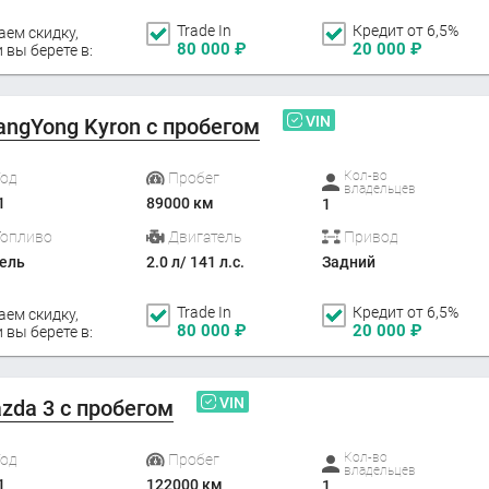
Trade In
Кредит от 6,5%
аем скидку,
80 000
₽
20 000
₽
 вы берете в:
VIN
angYong Kyron с пробегом
Кол-во
Год
Пробег
владельцев
1
89000 км
1
Топливо
Двигатель
Привод
ель
2.0 л/ 141 л.с.
Задний
Trade In
Кредит от 6,5%
аем скидку,
80 000
₽
20 000
₽
 вы берете в:
VIN
zda 3 с пробегом
Кол-во
Год
Пробег
владельцев
1
122000 км
1