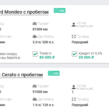
VIN
rd Mondeo с пробегом
Кол-во
Год
Пробег
владельцев
2
81000 км
Топливо
Двигатель
Привод
зин
2.0 л/ 200 л.с.
Передний
Trade In
Кредит от 6,5%
аем скидку,
80 000
₽
20 000
₽
 вы берете в:
VIN
a Cerato с пробегом
Кол-во
Год
Пробег
владельцев
0
91000 км
1
Топливо
Двигатель
Привод
зин
1.6 л/ 126 л.с.
Передний