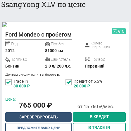
SsangYong XLV по цене
VIN
Ford Mondeo с пробегом
Кол-во
Год
Пробег
владельцев
2012
81000 км
Топливо
Двигатель
Привод
Бензин
2.0 л/ 200 л.с.
Передний
Делаем скидку, если вы берете в:
Trade In
Кредит от 6,5%
80 000
₽
20 000
₽
Цена:
765 000
₽
от
15 760
₽/мес.
В КРЕДИТ
ЗАРЕЗЕРВИРОВАТЬ
В TRADE IN
ПРЕДЛОЖИТЕ ВАШУ ЦЕНУ