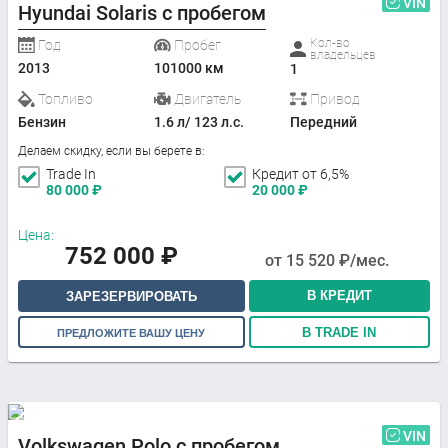
VIN
Hyundai Solaris с пробегом
Кол-во
Год
Пробег
владельцев
2013
101000 км
1
Топливо
Двигатель
Привод
Бензин
1.6 л/ 123 л.с.
Передний
Делаем скидку, если вы берете в:
Trade In
Кредит от 6,5%
80 000
₽
20 000
₽
Цена:
752 000
₽
от
15 520
₽/мес.
В КРЕДИТ
ЗАРЕЗЕРВИРОВАТЬ
В TRADE IN
ПРЕДЛОЖИТЕ ВАШУ ЦЕНУ
VIN
Volkswagen Polo с пробегом