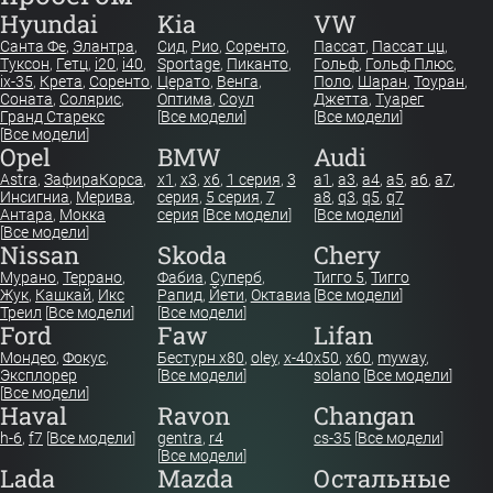
Hyundai
Kia
VW
Санта Фе
,
Элантра
,
Сид
,
Рио
,
Соренто
,
Пассат
,
Пассат цц
,
Туксон
,
Гетц
,
i20
,
i40
,
Sportage
,
Пиканто
,
Гольф
,
Гольф Плюс
,
ix-35
,
Крета
,
Соренто
,
Церато
,
Венга
,
Поло
,
Шаран
,
Тоуран
,
Соната
,
Солярис
,
Оптима
,
Соул
Джетта
,
Туарег
Гранд Старекс
[
Все модели
]
[
Все модели
]
[
Все модели
]
Opel
BMW
Audi
Astra
,
Зафира
Корса
,
x1
,
x3
,
x6
,
1 серия
,
3
a1
,
a3
,
a4
,
a5
,
a6
,
a7
,
Инсигниа
,
Мерива
,
серия
,
5 серия
,
7
a8
,
q3
,
q5
,
q7
Антара
,
Мокка
серия
[
Все модели
]
[
Все модели
]
[
Все модели
]
Nissan
Skoda
Chery
Мурано
,
Террано
,
Фабиа
,
Суперб
,
Тигго 5
,
Тигго
Жук
,
Кашкай
,
Икс
Рапид
,
Йети
,
Октавиа
[
Все модели
]
Треил
[
Все модели
]
[
Все модели
]
Ford
Faw
Lifan
Мондео
,
Фокус
,
Бестурн х80
,
oley
,
x-40
x50
,
x60
,
myway
,
Эксплорер
[
Все модели
]
solano
[
Все модели
]
[
Все модели
]
Haval
Ravon
Changan
h-6
,
f7
[
Все модели
]
gentra
,
r4
cs-35
[
Все модели
]
[
Все модели
]
Lada
Mazda
Остальные