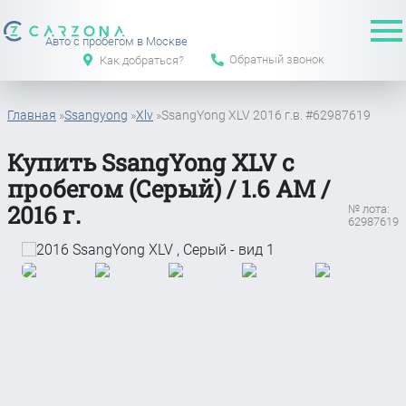
Авто с пробегом в Москве
Обратный звонок
Как добраться?
Главная
»
Ssangyong
»
Xlv
»
SsangYong XLV 2016 г.в. #62987619
Купить SsangYong XLV с
пробегом (Серый) / 1.6 АМ /
2016 г.
№ лота:
62987619