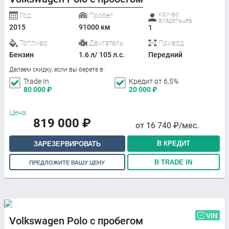
Кол-во
Год
Пробег
владельцев
2015
91000 км
1
Топливо
Двигатель
Привод
Бензин
1.6 л/ 105 л.с.
Передний
Делаем скидку, если вы берете в:
Trade In
Кредит от 6,5%
80 000
₽
20 000
₽
Цена:
819 000
₽
от
16 740
₽/мес.
В КРЕДИТ
ЗАРЕЗЕРВИРОВАТЬ
В TRADE IN
ПРЕДЛОЖИТЕ ВАШУ ЦЕНУ
VIN
Volkswagen Polo с пробегом