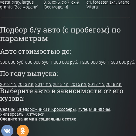
vesta
,
xray
,
largus
,
3
,
6
,
cx-5
,
cx-7
,
cx-9
c4
,
forester
,
sx4
,
Grand
granta
[
Все модели
]
[
Все модели
]
Vitara
Подбор б/у авто (с пробегом) по
параметрам
Авто стоимостью до:
500 000 руб.
600 000 руб.
1 000 000 руб.
1 200 000 руб.
1 500 000 руб.
По году выпуска:
2012 г.в.
2013 г.в.
2014 г.в.
2015 г.в.
2016 г.в.
2017 г.в.
2018 г.в.
Выберите авто в зависимости от его
кузова:
Седаны
,
Внедорожники и Кроссоверы
,
Купе
,
Минивэны
,
Универсалы
,
Хэтчбэки
Следите за нами в социальных сетях