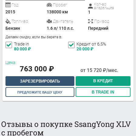
Кол-во
Год
Пробег
владельцев
2015
138000 км
1
Топливо
Двигатель
Привод
Бензин
1.6 л/ 110 л.с.
Передний
Делаем скидку, если вы берете в:
Trade In
Кредит от 6,5%
80 000
₽
20 000
₽
Цена:
763 000
₽
от
15 720
₽/мес.
В КРЕДИТ
ЗАРЕЗЕРВИРОВАТЬ
В TRADE IN
ПРЕДЛОЖИТЕ ВАШУ ЦЕНУ
Отзывы о покупке SsangYong XLV
с пробегом