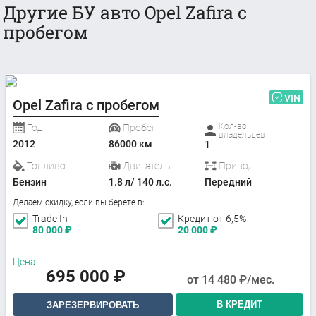
Другие БУ авто Opel Zafira с
пробегом
VIN
Opel Zafira с пробегом
Кол-во
Год
Пробег
владельцев
2012
86000 км
1
Топливо
Двигатель
Привод
Бензин
1.8 л/ 140 л.с.
Передний
Делаем скидку, если вы берете в:
Trade In
Кредит от 6,5%
80 000
₽
20 000
₽
Цена:
695 000
₽
от
14 480
₽/мес.
В КРЕДИТ
ЗАРЕЗЕРВИРОВАТЬ