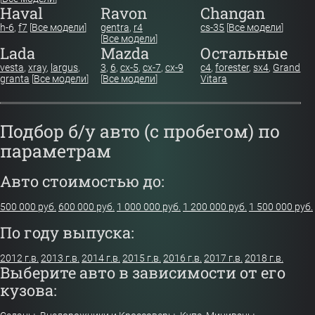
Haval
Ravon
Changan
h-6
,
f7
[
Все модели
]
gentra
,
r4
cs-35
[
Все модели
]
[
Все модели
]
Lada
Mazda
Остальные
vesta
,
xray
,
largus
,
3
,
6
,
cx-5
,
cx-7
,
cx-9
c4
,
forester
,
sx4
,
Grand
granta
[
Все модели
]
[
Все модели
]
Vitara
Подбор б/у авто (с пробегом) по
параметрам
Авто стоимостью до:
500 000 руб.
600 000 руб.
1 000 000 руб.
1 200 000 руб.
1 500 000 руб.
По году выпуска:
2012 г.в.
2013 г.в.
2014 г.в.
2015 г.в.
2016 г.в.
2017 г.в.
2018 г.в.
Выберите авто в зависимости от его
кузова: