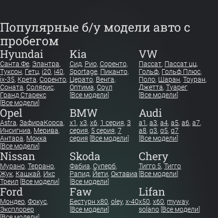
Популярные б/у модели авто с
пробегом
Hyundai
Kia
VW
Санта Фе
,
Элантра
,
Сид
,
Рио
,
Соренто
,
Пассат
,
Пассат цц
,
Туксон
,
Гетц
,
i20
,
i40
,
Sportage
,
Пиканто
,
Гольф
,
Гольф Плюс
,
ix-35
,
Крета
,
Соренто
,
Церато
,
Венга
,
Поло
,
Шаран
,
Тоуран
,
Соната
,
Солярис
,
Оптима
,
Соул
Джетта
,
Туарег
Гранд Старекс
[
Все модели
]
[
Все модели
]
[
Все модели
]
Opel
BMW
Audi
Astra
,
Зафира
Корса
,
x1
,
x3
,
x6
,
1 серия
,
3
a1
,
a3
,
a4
,
a5
,
a6
,
a7
,
Инсигниа
,
Мерива
,
серия
,
5 серия
,
7
a8
,
q3
,
q5
,
q7
Антара
,
Мокка
серия
[
Все модели
]
[
Все модели
]
[
Все модели
]
Nissan
Skoda
Chery
Мурано
,
Террано
,
Фабиа
,
Суперб
,
Тигго 5
,
Тигго
Жук
,
Кашкай
,
Икс
Рапид
,
Йети
,
Октавиа
[
Все модели
]
Треил
[
Все модели
]
[
Все модели
]
Ford
Faw
Lifan
Мондео
,
Фокус
,
Бестурн х80
,
oley
,
x-40
x50
,
x60
,
myway
,
Эксплорер
[
Все модели
]
solano
[
Все модели
]
[
Все модели
]