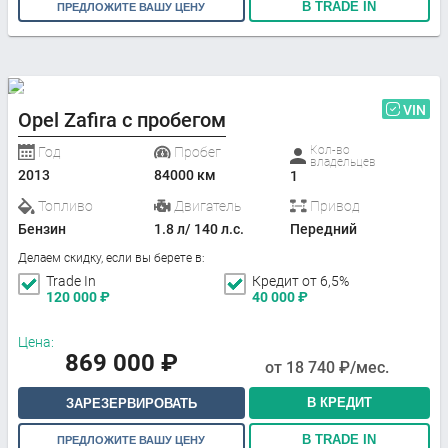
В TRADE IN
ПРЕДЛОЖИТЕ ВАШУ ЦЕНУ
VIN
Opel Zafira с пробегом
Кол-во
Год
Пробег
владельцев
2013
84000 км
1
Топливо
Двигатель
Привод
Бензин
1.8 л/ 140 л.с.
Передний
Делаем скидку, если вы берете в:
Trade In
Кредит от 6,5%
120 000
₽
40 000
₽
Цена:
869 000
₽
от
18 740
₽/мес.
В КРЕДИТ
ЗАРЕЗЕРВИРОВАТЬ
В TRADE IN
ПРЕДЛОЖИТЕ ВАШУ ЦЕНУ