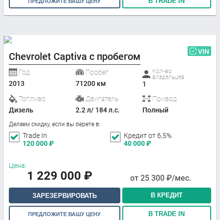
В TRADE IN
ПРЕДЛОЖИТЕ ВАШУ ЦЕНУ
VIN
Chevrolet Captiva с пробегом
Кол-во
Год
Пробег
владельцев
2013
71200 км
1
Топливо
Двигатель
Привод
Дизель
2.2 л/ 184 л.с.
Полный
Делаем скидку, если вы берете в:
Trade In
Кредит от 6,5%
120 000
₽
40 000
₽
Цена:
1 229 000
₽
от
25 300
₽/мес.
В КРЕДИТ
ЗАРЕЗЕРВИРОВАТЬ
В TRADE IN
ПРЕДЛОЖИТЕ ВАШУ ЦЕНУ