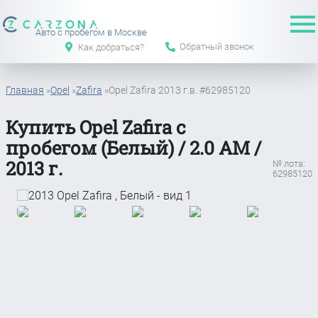
Авто с пробегом в Москве
Обратный звонок
Как добраться?
Главная
»
Opel
»
Zafira
»
Opel Zafira 2013 г.в. #62985120
Купить Opel Zafira с
пробегом (Белый) / 2.0 АМ /
2013 г.
№ лота:
62985120