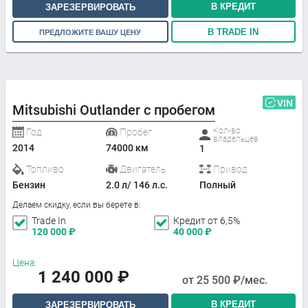
В КРЕДИТ
ЗАРЕЗЕРВИРОВАТЬ
В TRADE IN
ПРЕДЛОЖИТЕ ВАШУ ЦЕНУ
VIN
Mitsubishi Outlander с пробегом
Кол-во
Год
Пробег
владельцев
2014
74000 км
1
Топливо
Двигатель
Привод
Бензин
2.0 л/ 146 л.с.
Полный
Делаем скидку, если вы берете в:
Trade In
Кредит от 6,5%
120 000
₽
40 000
₽
Цена:
1 240 000
₽
от
25 500
₽/мес.
В КРЕДИТ
ЗАРЕЗЕРВИРОВАТЬ