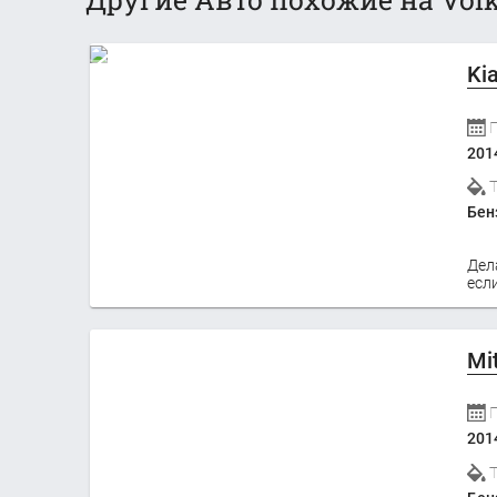
Ki
201
Бен
Дел
если
Mi
201