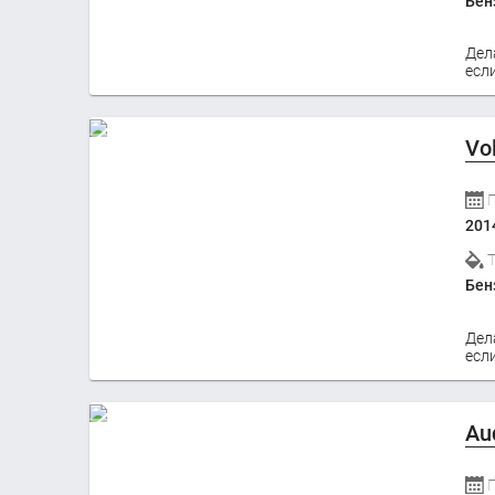
Бен
Дел
если
Vo
201
Бен
Дел
если
Au