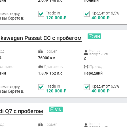
зин
2.0 л/ 146 л.с.
Полный
Trade In
Кредит от 6,5%
аем скидку,
120 000
₽
40 000
₽
 вы берете в:
VIN
lkswagen Passat CC с пробегом
Кол-во
Год
Пробег
владельцев
4
76000 км
2
Топливо
Двигатель
Привод
зин
1.8 л/ 152 л.с.
Передний
Trade In
Кредит от 6,5%
аем скидку,
120 000
₽
40 000
₽
 вы берете в:
VIN
di Q7 с пробегом
Кол-во
Год
Пробег