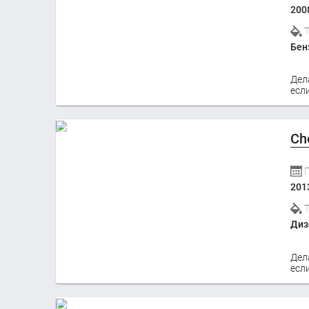
200
Бен
Дел
если
Ch
201
Диз
Дел
если