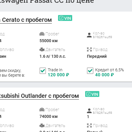
VIN
a Cerato с пробегом
Кол-во
Год
Пробег
владельцев
4
55000 км
Топливо
Двигатель
Привод
зин
1.6 л/ 130 л.с.
Передний
Trade In
Кредит от 6,5%
аем скидку,
120 000
₽
40 000
₽
 вы берете в:
VIN
tsubishi Outlander с пробегом
Кол-во
Год
Пробег
владельцев
4
74000 км
1
Топливо
Двигатель
Привод