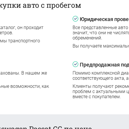
купки авто с пробегом
Юридическая прове
аталог, он проходит
Все представленные авто
етров.
значит, что они не числят
обременений.
емы транспортного
Вы получаете максималь
Предпродажная под
рахованы. В нашем же
Помимо комплексной диаг
соответствующего акта, а
ьные возможности, как
Клиенты получают реком
проблем с актуальными 
вместе с покупателем.
swagen Passat CC по цене