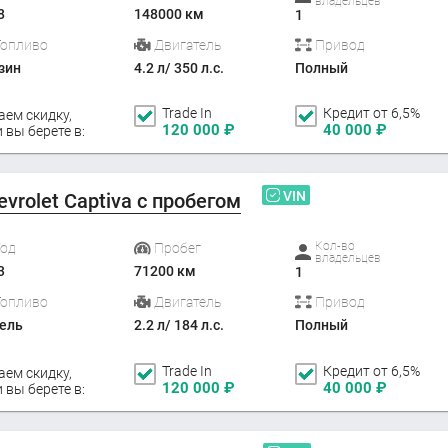
владельцев
8
148000 км
1
Топливо
Двигатель
Привод
зин
4.2 л/ 350 л.с.
Полный
Trade In
Кредит от 6,5%
аем скидку,
120 000
₽
40 000
₽
 вы берете в:
VIN
evrolet Captiva с пробегом
Кол-во
Год
Пробег
владельцев
3
71200 км
1
Топливо
Двигатель
Привод
ель
2.2 л/ 184 л.с.
Полный
Trade In
Кредит от 6,5%
аем скидку,
120 000
₽
40 000
₽
 вы берете в: