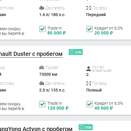
Топливо
Двигатель
Привод
зин
1.6 л/ 180 л.с.
Передний
Trade In
Кредит от 6,5%
аем скидку,
80 000
₽
20 000
₽
 вы берете в:
VIN
nault Duster с пробегом
Кол-во
Год
Пробег
владельцев
4
73000 км
2
Топливо
Двигатель
Привод
зин
2.0 л/ 135 л.с.
Полный
Trade In
Кредит от 6,5%
аем скидку,
120 000
₽
40 000
₽
 вы берете в:
VIN
angYong Actyon с пробегом