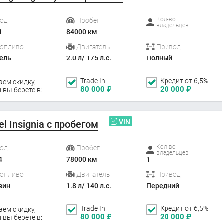
Кол-во
Год
Пробег
владельцев
1
84000 км
Топливо
Двигатель
Привод
ель
2.0 л/ 175 л.с.
Полный
Trade In
Кредит от 6,5%
аем скидку,
80 000
₽
20 000
₽
 вы берете в:
VIN
el Insignia с пробегом
Кол-во
Год
Пробег
владельцев
4
78000 км
1
Топливо
Двигатель
Привод
зин
1.8 л/ 140 л.с.
Передний
Trade In
Кредит от 6,5%
аем скидку,
80 000
₽
20 000
₽
 вы берете в: