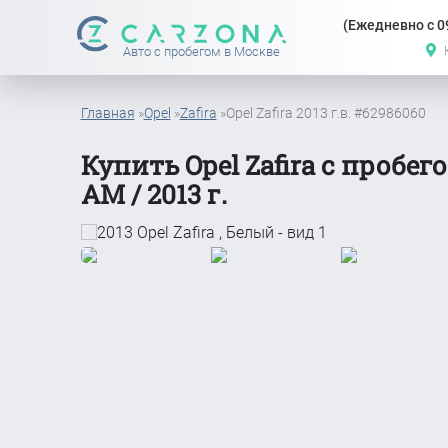
(Ежедневно с 09
Авто с пробегом в Москве
Главная
»
Opel
»
Zafira
»
Opel Zafira 2013 г.в. #62986060
Купить Opel Zafira с пробего
АМ / 2013 г.