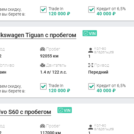
Trade In
Кредит от 6,5%
аем скидку,
120 000
₽
40 000
₽
 вы берете в:
VIN
lkswagen Tiguan с пробегом
Кол-во
Год
Пробег
владельцев
2
92055 км
1
Топливо
Двигатель
Привод
зин
1.4 л/ 122 л.с.
Передний
Trade In
Кредит от 6,5%
аем скидку,
120 000
₽
40 000
₽
 вы берете в:
VIN
lvo S60 с пробегом
Кол-во
Год
Пробег
владельцев
2
117000 км
1