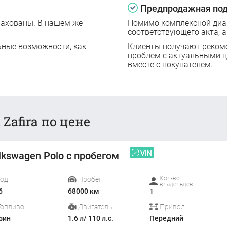
Предпродажная под
рахованы. В нашем же
Помимо комплексной диаг
соответствующего акта, а
ьные возможности, как
Клиенты получают реком
проблем с актуальными 
вместе с покупателем.
Zafira по цене
VIN
lkswagen Polo с пробегом
Кол-во
Год
Пробег
владельцев
6
68000 км
1
Топливо
Двигатель
Привод
зин
1.6 л/ 110 л.с.
Передний