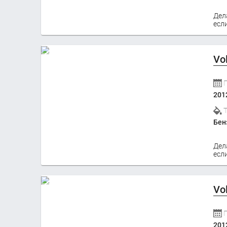
Дел
если
Vo
201
Бен
Дел
если
Vo
201