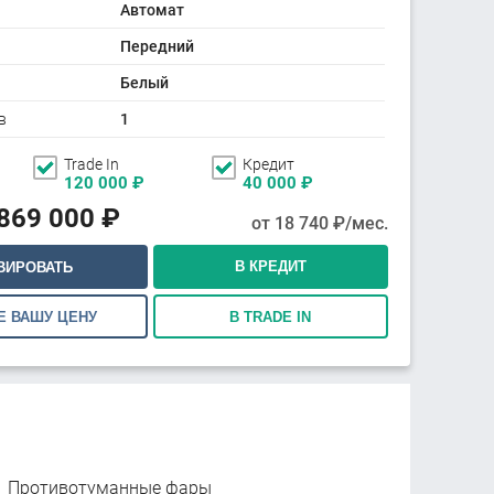
Автомат
Передний
Белый
в
1
Trade In
Кредит
120 000
₽
40 000
₽
869 000
₽
от
18 740
₽/мес.
В КРЕДИТ
ВИРОВАТЬ
Е ВАШУ ЦЕНУ
В TRADE IN
Противотуманные фары