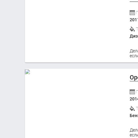
201
Диз
Дел
если
Op
201
Бен
Дел
если