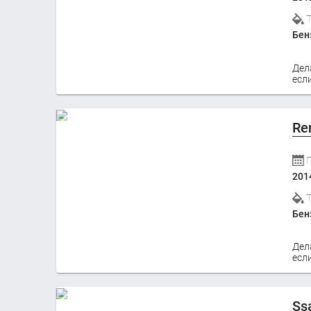
Бен
Дел
если
Re
201
Бен
Дел
если
Ss