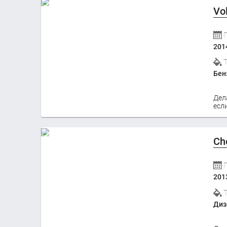
Vo
201
Бен
Дел
если
Ch
201
Диз