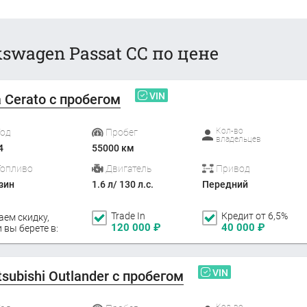
swagen Passat CC по цене
VIN
a Cerato с пробегом
Кол-во
Год
Пробег
владельцев
4
55000 км
Топливо
Двигатель
Привод
зин
1.6 л/ 130 л.с.
Передний
Trade In
Кредит от 6,5%
аем скидку,
120 000
₽
40 000
₽
 вы берете в:
VIN
tsubishi Outlander с пробегом
Кол-во