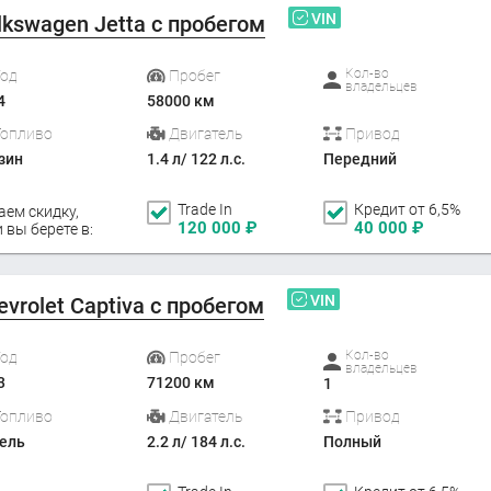
VIN
lkswagen Jetta с пробегом
Кол-во
Год
Пробег
владельцев
4
58000 км
Топливо
Двигатель
Привод
зин
1.4 л/ 122 л.с.
Передний
Trade In
Кредит от 6,5%
аем скидку,
120 000
₽
40 000
₽
 вы берете в:
VIN
evrolet Captiva с пробегом
Кол-во
Год
Пробег
владельцев
3
71200 км
1
Топливо
Двигатель
Привод
ель
2.2 л/ 184 л.с.
Полный