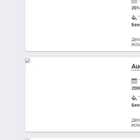
201
Бен
Дел
если
Au
200
Бен
Дел
если