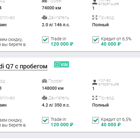
Год
Пробег
владельцев
4
74000 км
1
Топливо
Двигатель
Привод
зин
2.0 л/ 146 л.с.
Полный
Trade In
Кредит от 6,5%
аем скидку,
120 000
₽
40 000
₽
 вы берете в:
VIN
di Q7 с пробегом
Кол-во
Год
Пробег
владельцев
8
148000 км
1
Топливо
Двигатель
Привод
зин
4.2 л/ 350 л.с.
Полный
Trade In
Кредит от 6,5%
аем скидку,
120 000
₽
40 000
₽
 вы берете в: