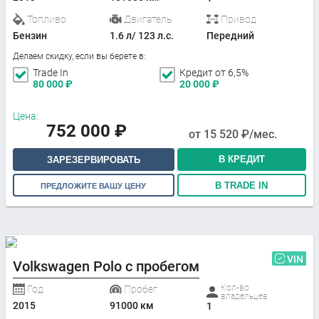
Топливо
Двигатель
Привод
Бензин
1.6 л/ 123 л.с.
Передний
Делаем скидку, если вы берете в:
Trade In
Кредит от 6,5%
80 000
₽
20 000
₽
Цена:
752 000
₽
от
15 520
₽/мес.
В КРЕДИТ
ЗАРЕЗЕРВИРОВАТЬ
В TRADE IN
ПРЕДЛОЖИТЕ ВАШУ ЦЕНУ
VIN
Volkswagen Polo с пробегом
Кол-во
Год
Пробег
владельцев
2015
91000 км
1