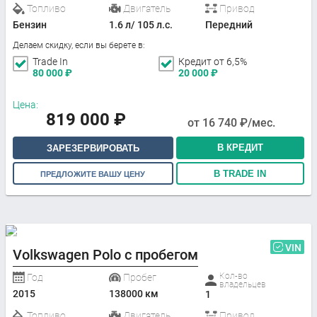
Топливо
Двигатель
Привод
Бензин
1.6 л/ 105 л.с.
Передний
Делаем скидку, если вы берете в:
Trade In
Кредит от 6,5%
80 000
₽
20 000
₽
Цена:
819 000
₽
от
16 740
₽/мес.
В КРЕДИТ
ЗАРЕЗЕРВИРОВАТЬ
В TRADE IN
ПРЕДЛОЖИТЕ ВАШУ ЦЕНУ
VIN
Volkswagen Polo с пробегом
Кол-во
Год
Пробег
владельцев
2015
138000 км
1
Топливо
Двигатель
Привод