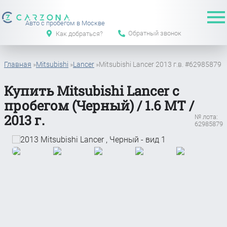
Авто с пробегом в Москве
Обратный звонок
Как добраться?
Главная
»
Mitsubishi
»
Lancer
»
Mitsubishi Lancer 2013 г.в. #62985879
Купить Mitsubishi Lancer с
пробегом (Черный) / 1.6 MT /
2013 г.
№ лота:
62985879