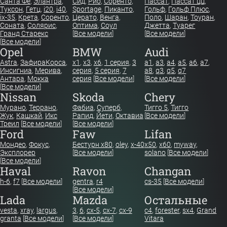
Санта Фе
,
Элантра
,
Сид
,
Рио
,
Соренто
,
Пассат
,
Пассат цц
,
Туксон
,
Гетц
,
i20
,
i40
,
Sportage
,
Пиканто
,
Гольф
,
Гольф Плюс
,
ix-35
,
Крета
,
Соренто
,
Церато
,
Венга
,
Поло
,
Шаран
,
Тоуран
,
Соната
,
Солярис
,
Оптима
,
Соул
Джетта
,
Туарег
Гранд Старекс
[
Все модели
]
[
Все модели
]
[
Все модели
]
Opel
BMW
Audi
Astra
,
Зафира
Корса
,
x1
,
x3
,
x6
,
1 серия
,
3
a1
,
a3
,
a4
,
a5
,
a6
,
a7
,
Инсигниа
,
Мерива
,
серия
,
5 серия
,
7
a8
,
q3
,
q5
,
q7
Антара
,
Мокка
серия
[
Все модели
]
[
Все модели
]
[
Все модели
]
Nissan
Skoda
Chery
Мурано
,
Террано
,
Фабиа
,
Суперб
,
Тигго 5
,
Тигго
Жук
,
Кашкай
,
Икс
Рапид
,
Йети
,
Октавиа
[
Все модели
]
Треил
[
Все модели
]
[
Все модели
]
Ford
Faw
Lifan
Мондео
,
Фокус
,
Бестурн х80
,
oley
,
x-40
x50
,
x60
,
myway
,
Эксплорер
[
Все модели
]
solano
[
Все модели
]
[
Все модели
]
Haval
Ravon
Changan
h-6
,
f7
[
Все модели
]
gentra
,
r4
cs-35
[
Все модели
]
[
Все модели
]
Lada
Mazda
Остальные
vesta
,
xray
,
largus
,
3
,
6
,
cx-5
,
cx-7
,
cx-9
c4
,
forester
,
sx4
,
Grand
granta
[
Все модели
]
[
Все модели
]
Vitara