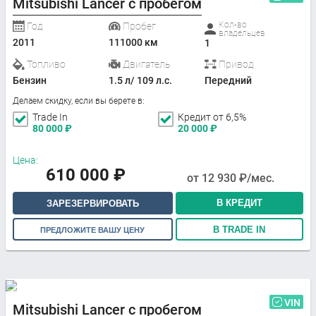
Mitsubishi Lancer с пробегом
Кол-во
Год
Пробег
владельцев
2011
111000 км
1
Топливо
Двигатель
Привод
Бензин
1.5 л/ 109 л.с.
Передний
Делаем скидку, если вы берете в:
Trade In
Кредит от 6,5%
80 000
₽
20 000
₽
Цена:
610 000
₽
от
12 930
₽/мес.
В КРЕДИТ
ЗАРЕЗЕРВИРОВАТЬ
В TRADE IN
ПРЕДЛОЖИТЕ ВАШУ ЦЕНУ
VIN
Mitsubishi Lancer с пробегом