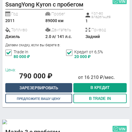
VIN
SsangYong Kyron с пробегом
Кол-во
Год
Пробег
владельцев
2011
89000 км
1
Топливо
Двигатель
Привод
Дизель
2.0 л/ 141 л.с.
Задний
Делаем скидку, если вы берете в:
Trade In
Кредит от 6,5%
80 000
₽
20 000
₽
Цена:
790 000
₽
от
16 210
₽/мес.
В КРЕДИТ
ЗАРЕЗЕРВИРОВАТЬ
В TRADE IN
ПРЕДЛОЖИТЕ ВАШУ ЦЕНУ
VIN