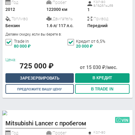
Кол-во
Год
Пробег
владельцев
2012
122000 км
1
Топливо
Двигатель
Привод
Бензин
1.6 л/ 117 л.с.
Передний
Делаем скидку, если вы берете в:
Trade In
Кредит от 6,5%
80 000
₽
20 000
₽
Цена:
725 000
₽
от
15 030
₽/мес.
В КРЕДИТ
ЗАРЕЗЕРВИРОВАТЬ
В TRADE IN
ПРЕДЛОЖИТЕ ВАШУ ЦЕНУ
VIN
Mitsubishi Lancer с пробегом
Кол-во
Год
Пробег