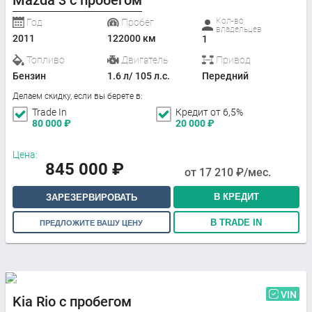
Mazda 3 с пробегом
Кол-во
Год
Пробег
владельцев
2011
122000 км
1
Топливо
Двигатель
Привод
Бензин
1.6 л/ 105 л.с.
Передний
Делаем скидку, если вы берете в:
Trade In
Кредит от 6,5%
80 000
₽
20 000
₽
Цена:
845 000
₽
от
17 210
₽/мес.
В КРЕДИТ
ЗАРЕЗЕРВИРОВАТЬ
В TRADE IN
ПРЕДЛОЖИТЕ ВАШУ ЦЕНУ
VIN
Kia Rio с пробегом