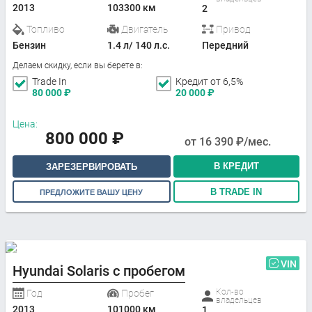
2013
103300 км
2
Топливо
Двигатель
Привод
Бензин
1.4 л/ 140 л.с.
Передний
Делаем скидку, если вы берете в:
Trade In
Кредит от 6,5%
80 000
₽
20 000
₽
Цена:
800 000
₽
от
16 390
₽/мес.
В КРЕДИТ
ЗАРЕЗЕРВИРОВАТЬ
В TRADE IN
ПРЕДЛОЖИТЕ ВАШУ ЦЕНУ
VIN
Hyundai Solaris с пробегом
Кол-во
Год
Пробег
владельцев
2013
101000 км
1