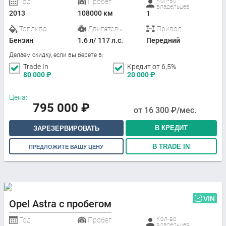
Кол-во
Год
Пробег
владельцев
2013
108000 км
1
Топливо
Двигатель
Привод
Бензин
1.6 л/ 117 л.с.
Передний
Делаем скидку, если вы берете в:
Trade In
Кредит от 6,5%
80 000
₽
20 000
₽
Цена:
795 000
₽
от
16 300
₽/мес.
В КРЕДИТ
ЗАРЕЗЕРВИРОВАТЬ
В TRADE IN
ПРЕДЛОЖИТЕ ВАШУ ЦЕНУ
VIN
Opel Astra с пробегом
Кол-во
Год
Пробег
владельцев