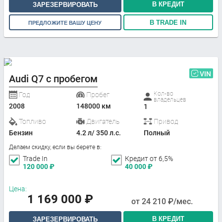
В КРЕДИТ
ЗАРЕЗЕРВИРОВАТЬ
В TRADE IN
ПРЕДЛОЖИТЕ ВАШУ ЦЕНУ
VIN
Audi Q7 с пробегом
Кол-во
Год
Пробег
владельцев
2008
148000 км
1
Топливо
Двигатель
Привод
Бензин
4.2 л/ 350 л.с.
Полный
Делаем скидку, если вы берете в:
Trade In
Кредит от 6,5%
120 000
₽
40 000
₽
Цена:
1 169 000
₽
от
24 210
₽/мес.
В КРЕДИТ
ЗАРЕЗЕРВИРОВАТЬ