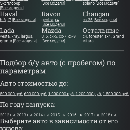
Эксплорер
[
Все модели
]
solano
[
Все модели
]
[
Все модели
]
Haval
Ravon
Changan
h-6
,
f7
[
Все модели
]
gentra
,
r4
cs-35
[
Все модели
]
[
Все модели
]
Lada
Mazda
Остальные
vesta
,
xray
,
largus
,
3
,
6
,
cx-5
,
cx-7
,
cx-9
c4
,
forester
,
sx4
,
Grand
granta
[
Все модели
]
[
Все модели
]
Vitara
Подбор б/у авто (с пробегом) по
параметрам
Авто стоимостью до:
500 000 руб.
600 000 руб.
1 000 000 руб.
1 200 000 руб.
1 500 000 руб.
По году выпуска:
2012 г.в.
2013 г.в.
2014 г.в.
2015 г.в.
2016 г.в.
2017 г.в.
2018 г.в.
Выберите авто в зависимости от его
кузова: