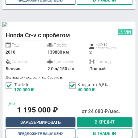
В TRADE IN
ПРЕДЛОЖИТЕ ВАШУ ЦЕНУ
VIN
Honda Cr-v с пробегом
Кол-во
Год
Пробег
владельцев
2010
139880 км
2
Топливо
Двигатель
Привод
Бензин
2.0 л/ 150 л.с.
Полный
Делаем скидку, если вы берете в:
Trade In
Кредит от 6,5%
120 000
₽
40 000
₽
Цена:
1 195 000
₽
от
24 680
₽/мес.
В КРЕДИТ
ЗАРЕЗЕРВИРОВАТЬ
В TRADE IN
ПРЕДЛОЖИТЕ ВАШУ ЦЕНУ