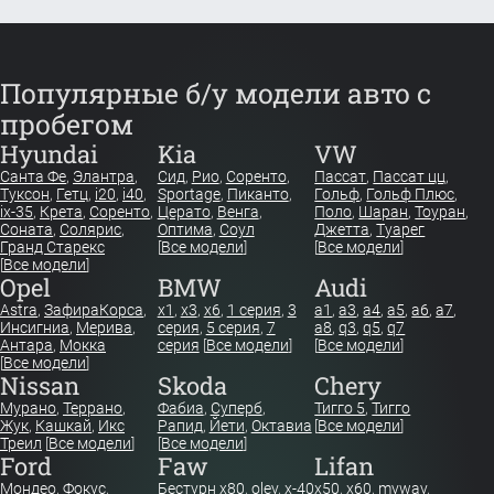
Популярные б/у модели авто с
пробегом
Hyundai
Kia
VW
Санта Фе
,
Элантра
,
Сид
,
Рио
,
Соренто
,
Пассат
,
Пассат цц
,
Туксон
,
Гетц
,
i20
,
i40
,
Sportage
,
Пиканто
,
Гольф
,
Гольф Плюс
,
ix-35
,
Крета
,
Соренто
,
Церато
,
Венга
,
Поло
,
Шаран
,
Тоуран
,
Соната
,
Солярис
,
Оптима
,
Соул
Джетта
,
Туарег
Гранд Старекс
[
Все модели
]
[
Все модели
]
[
Все модели
]
Opel
BMW
Audi
Astra
,
Зафира
Корса
,
x1
,
x3
,
x6
,
1 серия
,
3
a1
,
a3
,
a4
,
a5
,
a6
,
a7
,
Инсигниа
,
Мерива
,
серия
,
5 серия
,
7
a8
,
q3
,
q5
,
q7
Антара
,
Мокка
серия
[
Все модели
]
[
Все модели
]
[
Все модели
]
Nissan
Skoda
Chery
Мурано
,
Террано
,
Фабиа
,
Суперб
,
Тигго 5
,
Тигго
Жук
,
Кашкай
,
Икс
Рапид
,
Йети
,
Октавиа
[
Все модели
]
Треил
[
Все модели
]
[
Все модели
]
Ford
Faw
Lifan
Мондео
,
Фокус
,
Бестурн х80
,
oley
,
x-40
x50
,
x60
,
myway
,