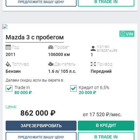
В TRADE IN
ПРЕДЛОЖИТЕ ВАШУ ЦЕНУ
VIN
Mazda 3 с пробегом
Кол-во
Год
Пробег
владельцев
2011
106000 км
1
Топливо
Двигатель
Привод
Бензин
1.6 л/ 105 л.с.
Передний
Делаем скидку, если вы берете в:
Trade In
Кредит от 6,5%
80 000
₽
20 000
₽
Цена:
862 000
₽
от
17 520
₽/мес.
В КРЕДИТ
ЗАРЕЗЕРВИРОВАТЬ
В TRADE IN
ПРЕДЛОЖИТЕ ВАШУ ЦЕНУ