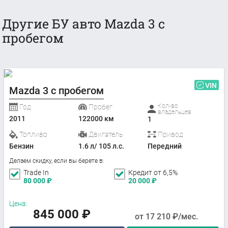
Другие БУ авто Mazda 3 с
пробегом
VIN
Mazda 3 с пробегом
Кол-во
Год
Пробег
владельцев
2011
122000 км
1
Топливо
Двигатель
Привод
Бензин
1.6 л/ 105 л.с.
Передний
Делаем скидку, если вы берете в:
Trade In
Кредит от 6,5%
80 000
₽
20 000
₽
Цена:
845 000
₽
от
17 210
₽/мес.