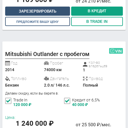
от
24 210
₽/мес.
В КРЕДИТ
ЗАРЕЗЕРВИРОВАТЬ
В TRADE IN
ПРЕДЛОЖИТЕ ВАШУ ЦЕНУ
VIN
Mitsubishi Outlander с пробегом
Кол-во
Год
Пробег
владельцев
2014
74000 км
1
Топливо
Двигатель
Привод
Бензин
2.0 л/ 146 л.с.
Полный
Делаем скидку, если вы берете в:
Trade In
Кредит от 6,5%
120 000
₽
40 000
₽
Цена:
1 240 000
₽
от
25 500
₽/мес.