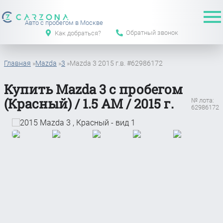
Авто с пробегом в Москве
Обратный звонок
Как добраться?
Главная
»
Mazda
»
3
»
Mazda 3 2015 г.в. #62986172
Купить Mazda 3 с пробегом
(Красный) / 1.5 АМ / 2015 г.
№ лота:
62986172