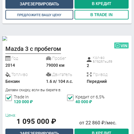
В КРЕДИТ
ЗАРЕЗЕРВИРОВАТЬ
В TRADE IN
ПРЕДЛОЖИТЕ ВАШУ ЦЕНУ
VIN
Mazda 3 с пробегом
Кол-во
Год
Пробег
владельцев
2014
79000 км
2
Топливо
Двигатель
Привод
Бензин
1.6 л/ 104 л.с.
Передний
Делаем скидку, если вы берете в:
Trade In
Кредит от 6,5%
120 000
₽
40 000
₽
Цена:
1 095 000
₽
от
22 860
₽/мес.
В КРЕДИТ
ЗАРЕЗЕРВИРОВАТЬ