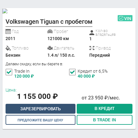
VIN
Volkswagen Tiguan с пробегом
Кол-во
Год
Пробег
владельцев
2011
121000 км
1
Топливо
Двигатель
Привод
Бензин
1.4 л/ 150 л.с.
Передний
Делаем скидку, если вы берете в:
Trade In
Кредит от 6,5%
120 000
₽
40 000
₽
Цена:
1 155 000
₽
от
23 950
₽/мес.
В КРЕДИТ
ЗАРЕЗЕРВИРОВАТЬ
В TRADE IN
ПРЕДЛОЖИТЕ ВАШУ ЦЕНУ