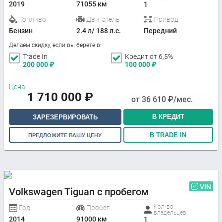
2019
71055 км
1
Топливо
Двигатель
Привод
Бензин
2.4 л/ 188 л.с.
Передний
Делаем скидку, если вы берете в:
Trade In
Кредит от 6,5%
200 000
₽
100 000
₽
Цена:
1 710 000
₽
от
36 610
₽/мес.
В КРЕДИТ
ЗАРЕЗЕРВИРОВАТЬ
В TRADE IN
ПРЕДЛОЖИТЕ ВАШУ ЦЕНУ
VIN
Volkswagen Tiguan с пробегом
Кол-во
Год
Пробег
владельцев
2014
91000 км
1