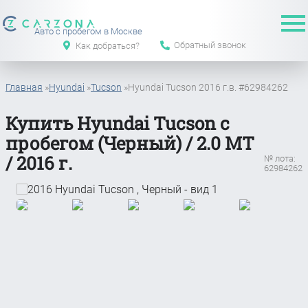
Авто с пробегом в Москве
Обратный звонок
Как добраться?
Главная
»
Hyundai
»
Tucson
»
Hyundai Tucson 2016 г.в. #62984262
Купить Hyundai Tucson с
пробегом (Черный) / 2.0 MT
/ 2016 г.
№ лота:
62984262