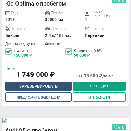
VIN
Kia Optima с пробегом
Кол-во
Год
Пробег
владельцев
2018
82000 км
1
Топливо
Двигатель
Привод
Бензин
2.4 л/ 188 л.с.
Передний
Делаем скидку, если вы берете в:
Trade In
Кредит от 6,5%
150 000
₽
50 000
₽
Цена:
1 749 000
₽
от
35 500
₽/мес.
В КРЕДИТ
ЗАРЕЗЕРВИРОВАТЬ
В TRADE IN
ПРЕДЛОЖИТЕ ВАШУ ЦЕНУ
VIN
Audi Q5 с пробегом