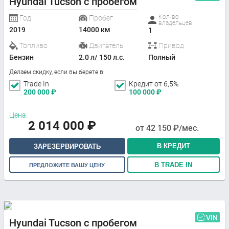
Hyundai Tucson с пробегом
Кол-во
Год
Пробег
владельцев
2019
14000 км
1
Топливо
Двигатель
Привод
Бензин
2.0 л/ 150 л.с.
Полный
Делаем скидку, если вы берете в:
Trade In
Кредит от 6,5%
200 000
₽
100 000
₽
Цена:
2 014 000
₽
от
42 150
₽/мес.
В КРЕДИТ
ЗАРЕЗЕРВИРОВАТЬ
В TRADE IN
ПРЕДЛОЖИТЕ ВАШУ ЦЕНУ
VIN
Hyundai Tucson с пробегом