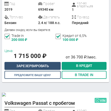
Кол-во
Год
Пробег
владельцев
2019
69340 км
1
Топливо
Двигатель
Привод
Бензин
2.4 л/ 188 л.с.
Передний
Делаем скидку, если вы берете в:
Trade In
Кредит от 6,5%
200 000
₽
100 000
₽
Цена:
1 715 000
₽
от
36 700
₽/мес.
В КРЕДИТ
ЗАРЕЗЕРВИРОВАТЬ
В TRADE IN
ПРЕДЛОЖИТЕ ВАШУ ЦЕНУ
VIN
Volkswagen Passat с пробегом
Кол-во