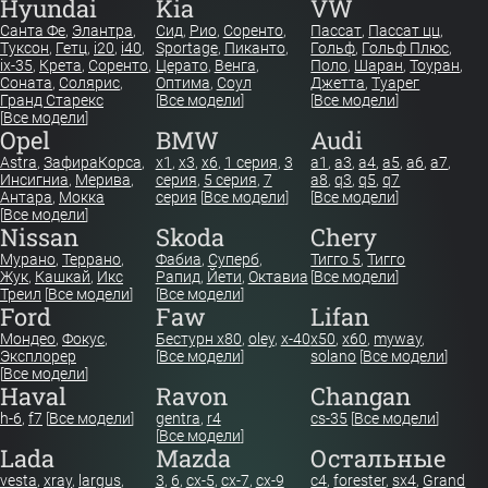
Hyundai
Kia
VW
Санта Фе
,
Элантра
,
Сид
,
Рио
,
Соренто
,
Пассат
,
Пассат цц
,
Туксон
,
Гетц
,
i20
,
i40
,
Sportage
,
Пиканто
,
Гольф
,
Гольф Плюс
,
ix-35
,
Крета
,
Соренто
,
Церато
,
Венга
,
Поло
,
Шаран
,
Тоуран
,
Соната
,
Солярис
,
Оптима
,
Соул
Джетта
,
Туарег
Гранд Старекс
[
Все модели
]
[
Все модели
]
[
Все модели
]
Opel
BMW
Audi
Astra
,
Зафира
Корса
,
x1
,
x3
,
x6
,
1 серия
,
3
a1
,
a3
,
a4
,
a5
,
a6
,
a7
,
Инсигниа
,
Мерива
,
серия
,
5 серия
,
7
a8
,
q3
,
q5
,
q7
Антара
,
Мокка
серия
[
Все модели
]
[
Все модели
]
[
Все модели
]
Nissan
Skoda
Chery
Мурано
,
Террано
,
Фабиа
,
Суперб
,
Тигго 5
,
Тигго
Жук
,
Кашкай
,
Икс
Рапид
,
Йети
,
Октавиа
[
Все модели
]
Треил
[
Все модели
]
[
Все модели
]
Ford
Faw
Lifan
Мондео
,
Фокус
,
Бестурн х80
,
oley
,
x-40
x50
,
x60
,
myway
,
Эксплорер
[
Все модели
]
solano
[
Все модели
]
[
Все модели
]
Haval
Ravon
Changan
h-6
,
f7
[
Все модели
]
gentra
,
r4
cs-35
[
Все модели
]
[
Все модели
]
Lada
Mazda
Остальные
vesta
,
xray
,
largus
,
3
,
6
,
cx-5
,
cx-7
,
cx-9
c4
,
forester
,
sx4
,
Grand