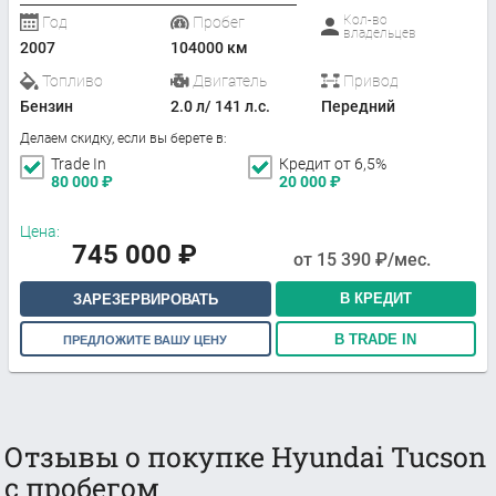
Кол-во
Год
Пробег
владельцев
2007
104000 км
Топливо
Двигатель
Привод
Бензин
2.0 л/ 141 л.с.
Передний
Делаем скидку, если вы берете в:
Trade In
Кредит от 6,5%
80 000
₽
20 000
₽
Цена:
745 000
₽
от
15 390
₽/мес.
В КРЕДИТ
ЗАРЕЗЕРВИРОВАТЬ
В TRADE IN
ПРЕДЛОЖИТЕ ВАШУ ЦЕНУ
Отзывы о покупке Hyundai Tucson
с пробегом