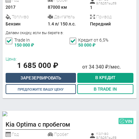
Год
Пробег
владельцев
2017
87000 км
1
Топливо
Двигатель
Привод
Бензин
1.4 л/ 150 л.с.
Передний
Делаем скидку, если вы берете в:
Trade In
Кредит от 6,5%
150 000
₽
50 000
₽
Цена:
1 685 000
₽
от
34 340
₽/мес.
В КРЕДИТ
ЗАРЕЗЕРВИРОВАТЬ
В TRADE IN
ПРЕДЛОЖИТЕ ВАШУ ЦЕНУ
VIN
Kia Optima с пробегом
Кол-во
Год
Пробег
владельцев