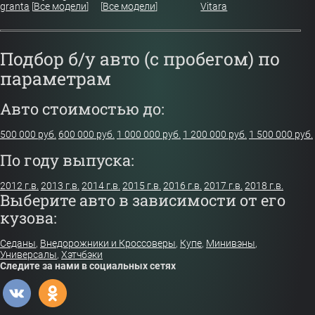
granta
[
Все модели
]
[
Все модели
]
Vitara
Подбор б/у авто (с пробегом) по
параметрам
Авто стоимостью до:
500 000 руб.
600 000 руб.
1 000 000 руб.
1 200 000 руб.
1 500 000 руб.
По году выпуска:
2012 г.в.
2013 г.в.
2014 г.в.
2015 г.в.
2016 г.в.
2017 г.в.
2018 г.в.
Выберите авто в зависимости от его
кузова:
Седаны
,
Внедорожники и Кроссоверы
,
Купе
,
Минивэны
,
Универсалы
,
Хэтчбэки
Следите за нами в социальных сетях