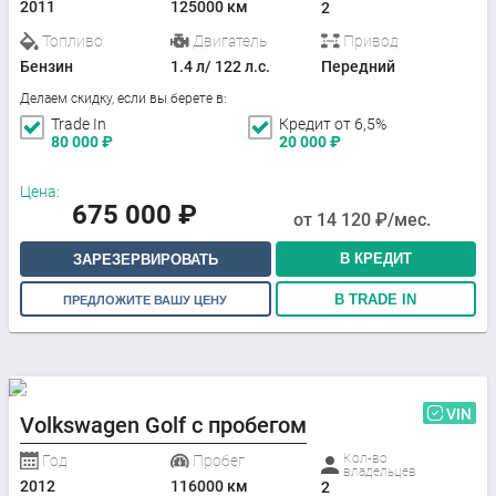
2011
125000 км
2
Топливо
Двигатель
Привод
Бензин
1.4 л/ 122 л.с.
Передний
Делаем скидку, если вы берете в:
Trade In
Кредит от 6,5%
80 000
₽
20 000
₽
Цена:
675 000
₽
от
14 120
₽/мес.
В КРЕДИТ
ЗАРЕЗЕРВИРОВАТЬ
В TRADE IN
ПРЕДЛОЖИТЕ ВАШУ ЦЕНУ
VIN
Volkswagen Golf с пробегом
Кол-во
Год
Пробег
владельцев
2012
116000 км
2