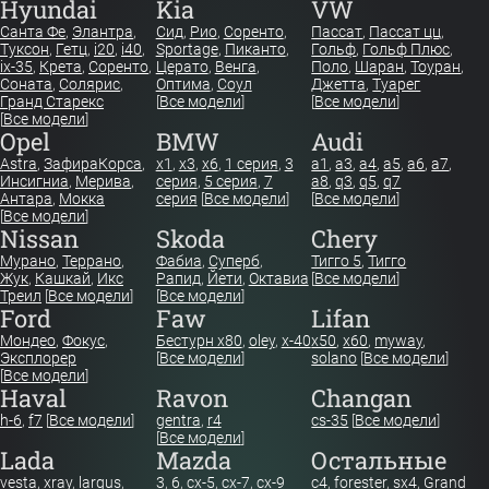
Hyundai
Kia
VW
Санта Фе
,
Элантра
,
Сид
,
Рио
,
Соренто
,
Пассат
,
Пассат цц
,
Туксон
,
Гетц
,
i20
,
i40
,
Sportage
,
Пиканто
,
Гольф
,
Гольф Плюс
,
ix-35
,
Крета
,
Соренто
,
Церато
,
Венга
,
Поло
,
Шаран
,
Тоуран
,
Соната
,
Солярис
,
Оптима
,
Соул
Джетта
,
Туарег
Гранд Старекс
[
Все модели
]
[
Все модели
]
[
Все модели
]
Opel
BMW
Audi
Astra
,
Зафира
Корса
,
x1
,
x3
,
x6
,
1 серия
,
3
a1
,
a3
,
a4
,
a5
,
a6
,
a7
,
Инсигниа
,
Мерива
,
серия
,
5 серия
,
7
a8
,
q3
,
q5
,
q7
Антара
,
Мокка
серия
[
Все модели
]
[
Все модели
]
[
Все модели
]
Nissan
Skoda
Chery
Мурано
,
Террано
,
Фабиа
,
Суперб
,
Тигго 5
,
Тигго
Жук
,
Кашкай
,
Икс
Рапид
,
Йети
,
Октавиа
[
Все модели
]
Треил
[
Все модели
]
[
Все модели
]
Ford
Faw
Lifan
Мондео
,
Фокус
,
Бестурн х80
,
oley
,
x-40
x50
,
x60
,
myway
,
Эксплорер
[
Все модели
]
solano
[
Все модели
]
[
Все модели
]
Haval
Ravon
Changan
h-6
,
f7
[
Все модели
]
gentra
,
r4
cs-35
[
Все модели
]
[
Все модели
]
Lada
Mazda
Остальные
vesta
,
xray
,
largus
,
3
,
6
,
cx-5
,
cx-7
,
cx-9
c4
,
forester
,
sx4
,
Grand