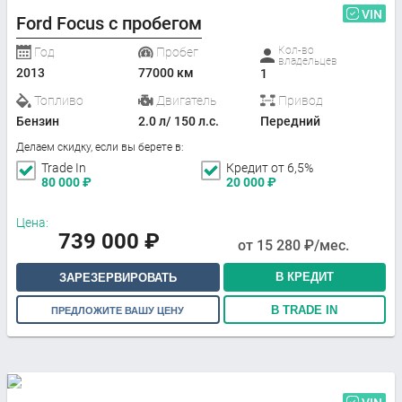
VIN
Ford Focus с пробегом
Кол-во
Год
Пробег
владельцев
2013
77000 км
1
Топливо
Двигатель
Привод
Бензин
2.0 л/ 150 л.с.
Передний
Делаем скидку, если вы берете в:
Trade In
Кредит от 6,5%
80 000
₽
20 000
₽
Цена:
739 000
₽
от
15 280
₽/мес.
В КРЕДИТ
ЗАРЕЗЕРВИРОВАТЬ
В TRADE IN
ПРЕДЛОЖИТЕ ВАШУ ЦЕНУ