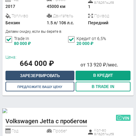
владельцев
2017
45000 км
1
Топливо
Двигатель
Привод
Бензин
1.5 л/ 106 л.с.
Передний
Делаем скидку, если вы берете в:
Trade In
Кредит от 6,5%
80 000
₽
20 000
₽
Цена:
664 000
₽
от
13 920
₽/мес.
В КРЕДИТ
ЗАРЕЗЕРВИРОВАТЬ
В TRADE IN
ПРЕДЛОЖИТЕ ВАШУ ЦЕНУ
VIN
Volkswagen Jetta с пробегом
Кол-во
Год
Пробег
владельцев