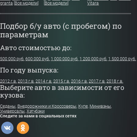
granta
[
Все модели
]
[
Все модели
]
Vitara
Подбор б/у авто (с пробегом) по
параметрам
Авто стоимостью до:
500 000 руб.
600 000 руб.
1 000 000 руб.
1 200 000 руб.
1 500 000 руб.
По году выпуска:
2012 г.в.
2013 г.в.
2014 г.в.
2015 г.в.
2016 г.в.
2017 г.в.
2018 г.в.
Выберите авто в зависимости от его
кузова:
Седаны
,
Внедорожники и Кроссоверы
,
Купе
,
Минивэны
,
Универсалы
,
Хэтчбэки
Следите за нами в социальных сетях