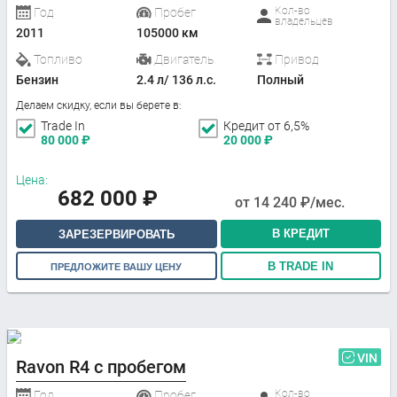
Кол-во
Год
Пробег
владельцев
2011
105000 км
Топливо
Двигатель
Привод
Бензин
2.4 л/ 136 л.с.
Полный
Делаем скидку, если вы берете в:
Trade In
Кредит от 6,5%
80 000
₽
20 000
₽
Цена:
682 000
₽
от
14 240
₽/мес.
В КРЕДИТ
ЗАРЕЗЕРВИРОВАТЬ
В TRADE IN
ПРЕДЛОЖИТЕ ВАШУ ЦЕНУ
VIN
Ravon R4 с пробегом
Кол-во
Год
Пробег