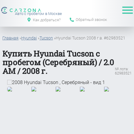
Авто с пробегом в Москве
Обратный звонок
Как добраться?
Главная
»
Hyundai
»
Tucson
»
Hyundai Tucson 2008 г.в. #62983521
Купить Hyundai Tucson с
пробегом (Серебряный) / 2.0
АМ / 2008 г.
№ лота:
62983521