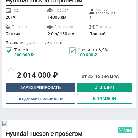
Hyundai Tucson с пробегом
Кол-во
Год
Пробег
владельцев
2019
14000 км
1
Топливо
Двигатель
Привод
Бензин
2.0 л/ 150 л.с.
Полный
Делаем скидку, если вы берете в:
Trade In
Кредит от 6,5%
200 000
₽
100 000
₽
Цена:
2 014 000
₽
от
42 150
₽/мес.
В КРЕДИТ
ЗАРЕЗЕРВИРОВАТЬ
В TRADE IN
ПРЕДЛОЖИТЕ ВАШУ ЦЕНУ
VIN
Hyundai Tucson с пробегом