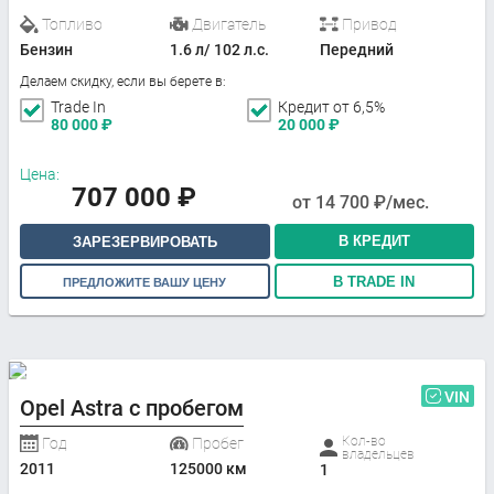
Топливо
Двигатель
Привод
Бензин
1.6 л/ 102 л.с.
Передний
Делаем скидку, если вы берете в:
Trade In
Кредит от 6,5%
80 000
₽
20 000
₽
Цена:
707 000
₽
от
14 700
₽/мес.
В КРЕДИТ
ЗАРЕЗЕРВИРОВАТЬ
В TRADE IN
ПРЕДЛОЖИТЕ ВАШУ ЦЕНУ
VIN
Opel Astra с пробегом
Кол-во
Год
Пробег
владельцев
2011
125000 км
1