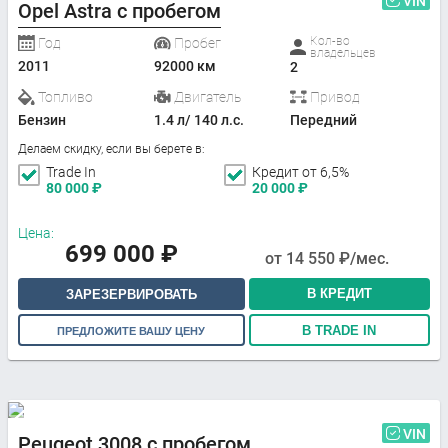
VIN
Opel Astra с пробегом
Кол-во
Год
Пробег
владельцев
2011
92000 км
2
Топливо
Двигатель
Привод
Бензин
1.4 л/ 140 л.с.
Передний
Делаем скидку, если вы берете в:
Trade In
Кредит от 6,5%
80 000
₽
20 000
₽
Цена:
699 000
₽
от
14 550
₽/мес.
В КРЕДИТ
ЗАРЕЗЕРВИРОВАТЬ
В TRADE IN
ПРЕДЛОЖИТЕ ВАШУ ЦЕНУ
VIN
Peugeot 3008 с пробегом