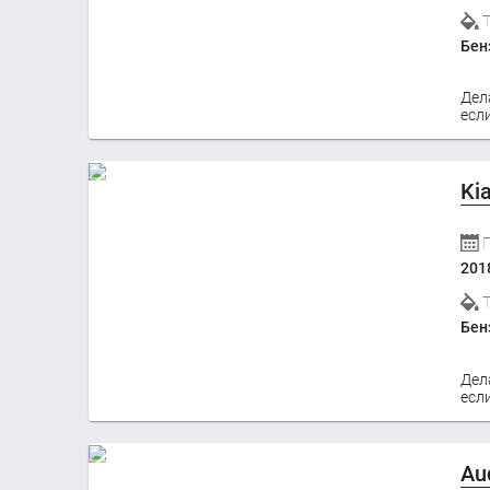
Бен
Дел
если
Ki
201
Бен
Дел
если
Au