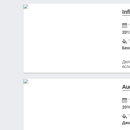
Inf
201
Бен
Дел
если
Au
201
Диз