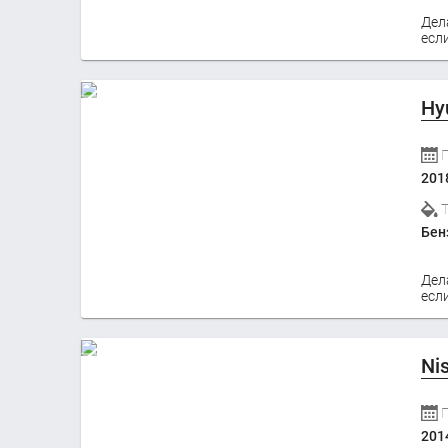
Дел
если
Hy
201
Бен
Дел
если
Ni
201