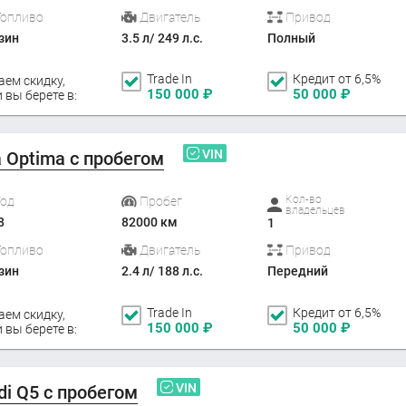
Топливо
Двигатель
Привод
зин
3.5 л/ 249 л.с.
Полный
Trade In
Кредит от 6,5%
аем скидку,
150 000
₽
50 000
₽
 вы берете в:
VIN
a Optima с пробегом
Кол-во
Год
Пробег
владельцев
8
82000 км
1
Топливо
Двигатель
Привод
зин
2.4 л/ 188 л.с.
Передний
Trade In
Кредит от 6,5%
аем скидку,
150 000
₽
50 000
₽
 вы берете в:
VIN
di Q5 с пробегом