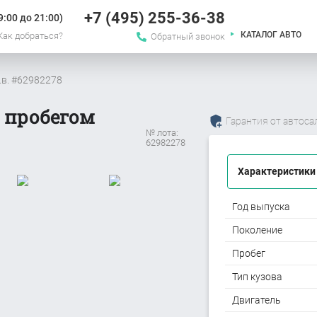
+7 (495) 255-36-38
:00 до 21:00)
КАТАЛОГ АВТО
Как добраться?
Обратный звонок
.в. #62982278
с пробегом
Гарантия от автоса
№ лота:
62982278
Характеристики
Год выпуска
Поколение
Пробег
Тип кузова
Двигатель