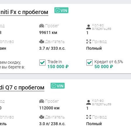
VIN
initi Fx с пробегом
Кол-во
Год
Пробег
владельцев
3
99611 км
1
Топливо
Двигатель
Привод
зин
3.7 л/ 333 л.с.
Полный
Trade In
Кредит от 6,5%
аем скидку,
150 000
₽
50 000
₽
 вы берете в:
VIN
di Q7 с пробегом
Кол-во
Год
Пробег
владельцев
0
112000 км
1
Топливо
Двигатель
Привод
ель
3.0 л/ 238 л.с.
Полный