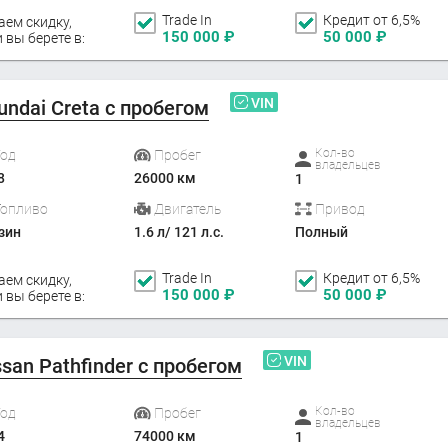
Trade In
Кредит от 6,5%
аем скидку,
150 000
₽
50 000
₽
 вы берете в:
VIN
undai Creta с пробегом
Кол-во
Год
Пробег
владельцев
8
26000 км
1
Топливо
Двигатель
Привод
зин
1.6 л/ 121 л.с.
Полный
Trade In
Кредит от 6,5%
аем скидку,
150 000
₽
50 000
₽
 вы берете в:
VIN
ssan Pathfinder с пробегом
Кол-во
Год
Пробег
владельцев
4
74000 км
1