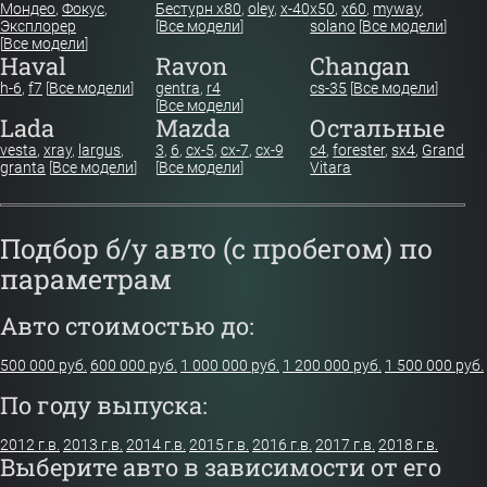
Мондео
,
Фокус
,
Бестурн х80
,
oley
,
x-40
x50
,
x60
,
myway
,
Эксплорер
[
Все модели
]
solano
[
Все модели
]
[
Все модели
]
Haval
Ravon
Changan
h-6
,
f7
[
Все модели
]
gentra
,
r4
cs-35
[
Все модели
]
[
Все модели
]
Lada
Mazda
Остальные
vesta
,
xray
,
largus
,
3
,
6
,
cx-5
,
cx-7
,
cx-9
c4
,
forester
,
sx4
,
Grand
granta
[
Все модели
]
[
Все модели
]
Vitara
Подбор б/у авто (с пробегом) по
параметрам
Авто стоимостью до:
500 000 руб.
600 000 руб.
1 000 000 руб.
1 200 000 руб.
1 500 000 руб.
По году выпуска:
2012 г.в.
2013 г.в.
2014 г.в.
2015 г.в.
2016 г.в.
2017 г.в.
2018 г.в.
Выберите авто в зависимости от его