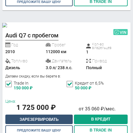
В TRADE IN
ПРЕДЛОЖИТЕ ВАШУ ЦЕНУ
VIN
Audi Q7 с пробегом
Кол-во
Год
Пробег
владельцев
2010
112000 км
1
Топливо
Двигатель
Привод
Дизель
3.0 л/ 238 л.с.
Полный
Делаем скидку, если вы берете в:
Trade In
Кредит от 6,5%
150 000
₽
50 000
₽
Цена:
1 725 000
₽
от
35 060
₽/мес.
В КРЕДИТ
ЗАРЕЗЕРВИРОВАТЬ
В TRADE IN
ПРЕДЛОЖИТЕ ВАШУ ЦЕНУ