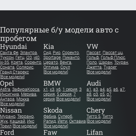
Популярные б/у модели авто с
пробегом
Hyundai
Kia
VW
Санта Фе
,
Элантра
,
Сид
,
Рио
,
Соренто
,
Пассат
,
Пассат цц
,
Туксон
,
Гетц
,
i20
,
i40
,
Sportage
,
Пиканто
,
Гольф
,
Гольф Плюс
,
ix-35
,
Крета
,
Соренто
,
Церато
,
Венга
,
Поло
,
Шаран
,
Тоуран
,
Соната
,
Солярис
,
Оптима
,
Соул
Джетта
,
Туарег
Гранд Старекс
[
Все модели
]
[
Все модели
]
[
Все модели
]
Opel
BMW
Audi
Astra
,
Зафира
Корса
,
x1
,
x3
,
x6
,
1 серия
,
3
a1
,
a3
,
a4
,
a5
,
a6
,
a7
,
Инсигниа
,
Мерива
,
серия
,
5 серия
,
7
a8
,
q3
,
q5
,
q7
Антара
,
Мокка
серия
[
Все модели
]
[
Все модели
]
[
Все модели
]
Nissan
Skoda
Chery
Мурано
,
Террано
,
Фабиа
,
Суперб
,
Тигго 5
,
Тигго
Жук
,
Кашкай
,
Икс
Рапид
,
Йети
,
Октавиа
[
Все модели
]
Треил
[
Все модели
]
[
Все модели
]
Ford
Faw
Lifan