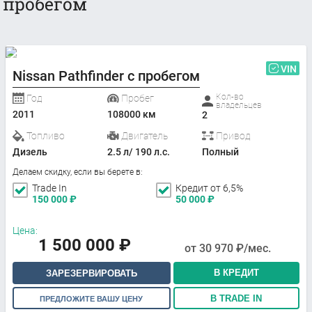
пробегом
VIN
Nissan Pathfinder с пробегом
Кол-во
Год
Пробег
владельцев
2011
108000 км
2
Топливо
Двигатель
Привод
Дизель
2.5 л/ 190 л.с.
Полный
Делаем скидку, если вы берете в:
Trade In
Кредит от 6,5%
150 000
₽
50 000
₽
Цена:
1 500 000
₽
от
30 970
₽/мес.
В КРЕДИТ
ЗАРЕЗЕРВИРОВАТЬ
В TRADE IN
ПРЕДЛОЖИТЕ ВАШУ ЦЕНУ