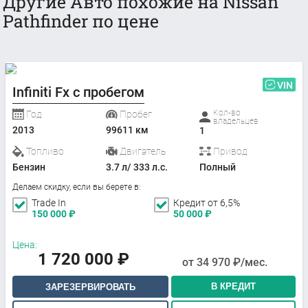
Другие Авто похожие на Nissan
Pathfinder по цене
VIN
Infiniti Fx с пробегом
Кол-во
Год
Пробег
владельцев
2013
99611 км
1
Топливо
Двигатель
Привод
Бензин
3.7 л/ 333 л.с.
Полный
Делаем скидку, если вы берете в:
Trade In
Кредит от 6,5%
150 000
₽
50 000
₽
Цена:
1 720 000
₽
от
34 970
₽/мес.
В КРЕДИТ
ЗАРЕЗЕРВИРОВАТЬ