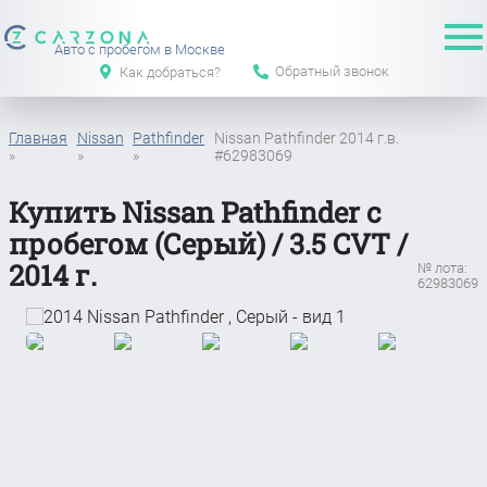
Авто с пробегом в Москве
Обратный звонок
Как добраться?
Главная
Nissan
Pathfinder
Nissan Pathfinder 2014 г.в.
»
»
»
#62983069
Купить Nissan Pathfinder с
пробегом (Серый) / 3.5 CVT /
2014 г.
№ лота:
62983069