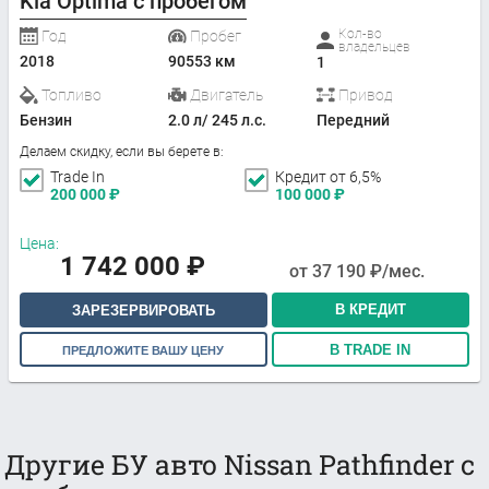
Kia Optima с пробегом
Кол-во
Год
Пробег
владельцев
2018
90553 км
1
Топливо
Двигатель
Привод
Бензин
2.0 л/ 245 л.с.
Передний
Делаем скидку, если вы берете в:
Trade In
Кредит от 6,5%
200 000
₽
100 000
₽
Цена:
1 742 000
₽
от
37 190
₽/мес.
В КРЕДИТ
ЗАРЕЗЕРВИРОВАТЬ
В TRADE IN
ПРЕДЛОЖИТЕ ВАШУ ЦЕНУ
Другие БУ авто Nissan Pathfinder с