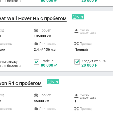
80 000
₽
20 000
₽
 вы берете в:
VIN
eat Wall Hover H5 с пробегом
Кол-во
Год
Пробег
владельцев
1
105000 км
Топливо
Двигатель
Привод
зин
2.4 л/ 136 л.с.
Полный
Trade In
Кредит от 6,5%
аем скидку,
80 000
₽
20 000
₽
 вы берете в:
VIN
von R4 с пробегом
Кол-во
Год
Пробег
владельцев
7
45000 км
1
Топливо
Двигатель
Привод