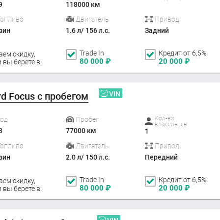
9
118000 км
Топливо
Двигатель
Привод
зин
1.6 л/ 156 л.с.
Задний
Trade In
Кредит от 6,5%
аем скидку,
80 000
₽
20 000
₽
 вы берете в:
VIN
rd Focus с пробегом
Кол-во
Год
Пробег
владельцев
3
77000 км
1
Топливо
Двигатель
Привод
зин
2.0 л/ 150 л.с.
Передний
Trade In
Кредит от 6,5%
аем скидку,
80 000
₽
20 000
₽
 вы берете в: