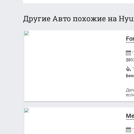
Другие Авто похожие на Hyun
Fo
201
Бен
Дел
если
Me