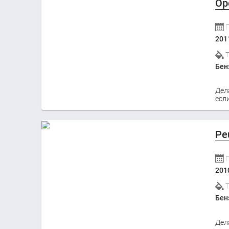
Op
201
Бен
Дел
если
Pe
201
Бен
Дел