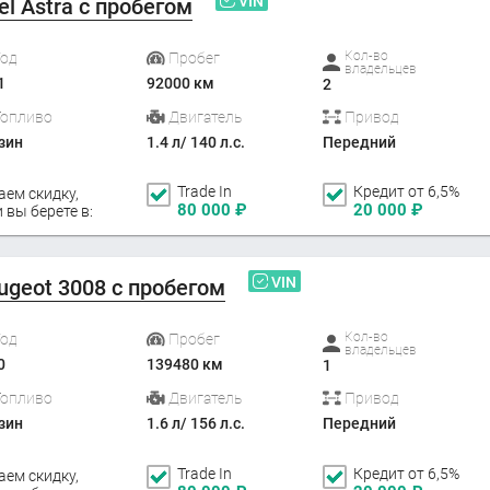
VIN
el Astra с пробегом
Кол-во
Год
Пробег
владельцев
1
92000 км
2
Топливо
Двигатель
Привод
зин
1.4 л/ 140 л.с.
Передний
Trade In
Кредит от 6,5%
аем скидку,
80 000
₽
20 000
₽
 вы берете в:
VIN
ugeot 3008 с пробегом
Кол-во
Год
Пробег
владельцев
0
139480 км
1
Топливо
Двигатель
Привод
зин
1.6 л/ 156 л.с.
Передний
Trade In
Кредит от 6,5%
аем скидку,