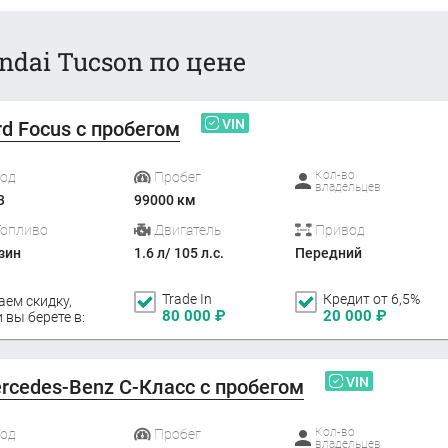
dai Tucson по цене
VIN
rd Focus с пробегом
Кол-во
Год
Пробег
владельцев
3
99000 км
Топливо
Двигатель
Привод
зин
1.6 л/ 105 л.с.
Передний
Trade In
Кредит от 6,5%
аем скидку,
80 000
₽
20 000
₽
 вы берете в:
VIN
rcedes-Benz C-Класс с пробегом
Кол-во
Год
Пробег
владельцев