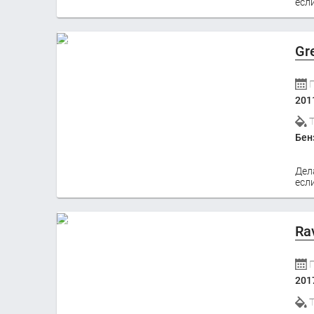
если
Gr
201
Бен
Дел
если
Ra
201