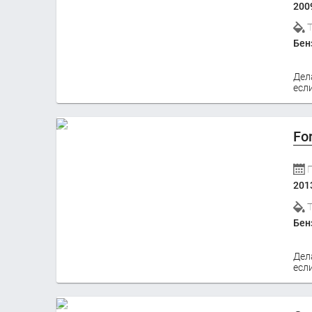
200
Бен
Дел
если
Fo
201
Бен
Дел
если