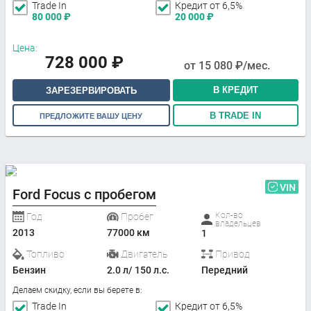
Trade In
Кредит от 6,5%
80 000
₽
20 000
₽
Цена:
728 000
₽
от
15 080
₽/мес.
В КРЕДИТ
ЗАРЕЗЕРВИРОВАТЬ
В TRADE IN
ПРЕДЛОЖИТЕ ВАШУ ЦЕНУ
VIN
Ford Focus с пробегом
Кол-во
Год
Пробег
владельцев
2013
77000 км
1
Топливо
Двигатель
Привод
Бензин
2.0 л/ 150 л.с.
Передний
Делаем скидку, если вы берете в:
Trade In
Кредит от 6,5%