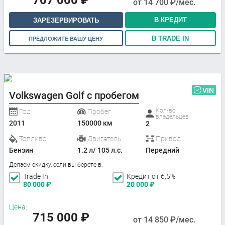
707 000
₽
от
14 700
₽/мес.
В КРЕДИТ
ЗАРЕЗЕРВИРОВАТЬ
В TRADE IN
ПРЕДЛОЖИТЕ ВАШУ ЦЕНУ
VIN
Volkswagen Golf с пробегом
Кол-во
Год
Пробег
владельцев
2011
150000 км
2
Топливо
Двигатель
Привод
Бензин
1.2 л/ 105 л.с.
Передний
Делаем скидку, если вы берете в:
Trade In
Кредит от 6,5%
80 000
₽
20 000
₽
Цена:
715 000
₽
от
14 850
₽/мес.