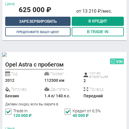
Цена:
625 000
₽
от
13 210
₽/мес.
В КРЕДИТ
ЗАРЕЗЕРВИРОВАТЬ
В TRADE IN
ПРЕДЛОЖИТЕ ВАШУ ЦЕНУ
VIN
Opel Astra с пробегом
Кол-во
Год
Пробег
владельцев
2012
112500 км
2
Топливо
Двигатель
Привод
Бензин
1.4 л/ 140 л.с.
Передний
Делаем скидку, если вы берете в:
Trade In
Кредит от 6,5%
120 000
₽
40 000
₽
Цена: