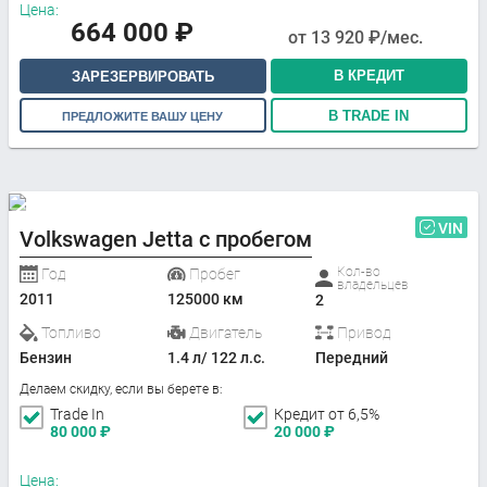
Цена:
664 000
₽
от
13 920
₽/мес.
В КРЕДИТ
ЗАРЕЗЕРВИРОВАТЬ
В TRADE IN
ПРЕДЛОЖИТЕ ВАШУ ЦЕНУ
VIN
Volkswagen Jetta с пробегом
Кол-во
Год
Пробег
владельцев
2011
125000 км
2
Топливо
Двигатель
Привод
Бензин
1.4 л/ 122 л.с.
Передний
Делаем скидку, если вы берете в:
Trade In
Кредит от 6,5%
80 000
₽
20 000
₽
Цена: