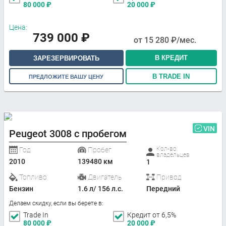
80 000
₽
20 000
₽
Цена:
739 000
₽
от
15 280
₽/мес.
В КРЕДИТ
ЗАРЕЗЕРВИРОВАТЬ
В TRADE IN
ПРЕДЛОЖИТЕ ВАШУ ЦЕНУ
VIN
Peugeot 3008 с пробегом
Кол-во
Год
Пробег
владельцев
2010
139480 км
1
Топливо
Двигатель
Привод
Бензин
1.6 л/ 156 л.с.
Передний
Делаем скидку, если вы берете в:
Trade In
Кредит от 6,5%
80 000
₽
20 000
₽