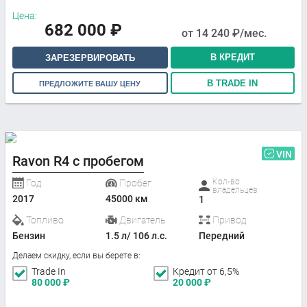
Цена:
682 000
₽
от
14 240
₽/мес.
В КРЕДИТ
ЗАРЕЗЕРВИРОВАТЬ
В TRADE IN
ПРЕДЛОЖИТЕ ВАШУ ЦЕНУ
VIN
Ravon R4 с пробегом
Кол-во
Год
Пробег
владельцев
2017
45000 км
1
Топливо
Двигатель
Привод
Бензин
1.5 л/ 106 л.с.
Передний
Делаем скидку, если вы берете в:
Trade In
Кредит от 6,5%
80 000
₽
20 000
₽