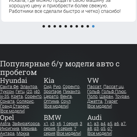
Искала, где можно продать свою машину за
хорошую цену и приобрести более свежую.
Работники все сделали быстро и четко) спасибо!
Популярные б/у модели авто с
пробегом
Hyundai
Kia
VW
Санта Фе
,
Элантра
,
Сид
,
Рио
,
Соренто
,
Пассат
,
Пассат цц
,
Туксон
,
Гетц
,
i20
,
i40
,
Sportage
,
Пиканто
,
Гольф
,
Гольф Плюс
,
ix-35
,
Крета
,
Соренто
,
Церато
,
Венга
,
Поло
,
Шаран
,
Тоуран
,
Соната
,
Солярис
,
Оптима
,
Соул
Джетта
,
Туарег
Гранд Старекс
[
Все модели
]
[
Все модели
]
[
Все модели
]
Opel
BMW
Audi
Astra
,
Зафира
Корса
,
x1
,
x3
,
x6
,
1 серия
,
3
a1
,
a3
,
a4
,
a5
,
a6
,
a7
,
Инсигниа
,
Мерива
,
серия
,
5 серия
,
7
a8
,
q3
,
q5
,
q7
Антара
,
Мокка
серия
[
Все модели
]
[
Все модели
]