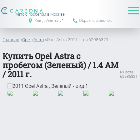
Авто с пробегом в Москве
Обратный звонок
Как добраться?
Главная
»
Opel
»
Astra
»
Opel Astra 2011 г.в. #62986321
Купить Opel Astra с
пробегом (Зеленый) / 1.4 АМ
/ 2011 г.
№ лота:
62986321