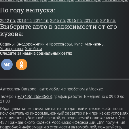
По году выпуска:
2012 г.в.
2013 г.в.
2014 г.в.
2015 г.в.
2016 г.в.
2017 г.в.
2018 г.в.
Выберите авто в зависимости от его
кузова:
Седаны
,
Внедорожники и Кроссоверы
,
Купе
,
Минивэны
,
Универсалы
,
Хэтчбэки
Следите за нами в социальных сетях
Автосалон Carzona - автомобили с пробегом в Москве
Телефон:
+7 (495) 255-36-38
,
график работы: Ежедневно с 09:00 до
21:00
Обращаем ваше внимание на то, что данный интернет-сайт носит
исключительно информационный характер и ни при каких условиях
не является публичной офертой, определяемой положением ч. 2 ст.
437 Гражданского кодекса Российской Федерации. Для получения
подробной информации о стоимости автомобилей, пожалуйста,