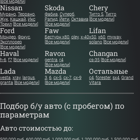
[
Все модели
]
Nissan
Skoda
Chery
Мурано
,
Террано
,
Фабиа
,
Суперб
,
Тигго 5
,
Тигго
Жук
,
Кашкай
,
Икс
Рапид
,
Йети
,
Октавиа
[
Все модели
]
Треил
[
Все модели
]
[
Все модели
]
Ford
Faw
Lifan
Мондео
,
Фокус
,
Бестурн х80
,
oley
,
x-40
x50
,
x60
,
myway
,
Эксплорер
[
Все модели
]
solano
[
Все модели
]
[
Все модели
]
Haval
Ravon
Changan
h-6
,
f7
[
Все модели
]
gentra
,
r4
cs-35
[
Все модели
]
[
Все модели
]
Lada
Mazda
Остальные
vesta
,
xray
,
largus
,
3
,
6
,
cx-5
,
cx-7
,
cx-9
c4
,
forester
,
sx4
,
Grand
granta
[
Все модели
]
[
Все модели
]
Vitara
Подбор б/у авто (с пробегом) по
параметрам
Авто стоимостью до:
500 000 руб.
600 000 руб.
1 000 000 руб.
1 200 000 руб.
1 500 000 руб.