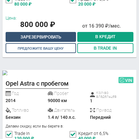
80 000
₽
20 000
₽
Цена:
800 000
₽
от
16 390
₽/мес.
В КРЕДИТ
ЗАРЕЗЕРВИРОВАТЬ
В TRADE IN
ПРЕДЛОЖИТЕ ВАШУ ЦЕНУ
VIN
Opel Astra с пробегом
Кол-во
Год
Пробег
владельцев
2014
90000 км
1
Топливо
Двигатель
Привод
Бензин
1.4 л/ 140 л.с.
Передний
Делаем скидку, если вы берете в:
Trade In
Кредит от 6,5%
120 000
₽
40 000
₽