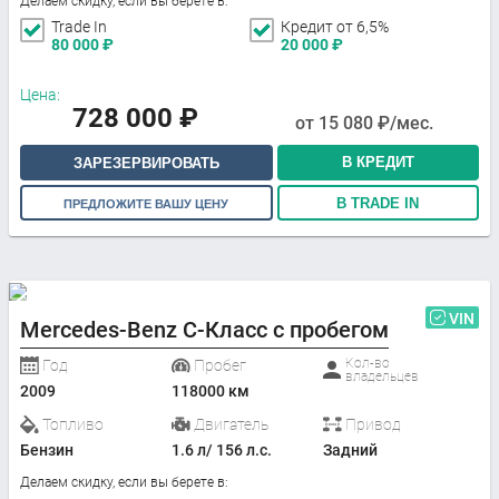
Делаем скидку, если вы берете в:
Trade In
Кредит от 6,5%
80 000
₽
20 000
₽
Цена:
728 000
₽
от
15 080
₽/мес.
В КРЕДИТ
ЗАРЕЗЕРВИРОВАТЬ
В TRADE IN
ПРЕДЛОЖИТЕ ВАШУ ЦЕНУ
VIN
Mercedes-Benz C-Класс с пробегом
Кол-во
Год
Пробег
владельцев
2009
118000 км
Топливо
Двигатель
Привод
Бензин
1.6 л/ 156 л.с.
Задний
Делаем скидку, если вы берете в: