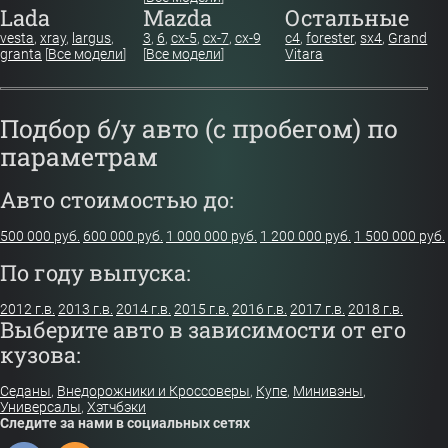
Lada
Mazda
Остальные
vesta
,
xray
,
largus
,
3
,
6
,
cx-5
,
cx-7
,
cx-9
c4
,
forester
,
sx4
,
Grand
granta
[
Все модели
]
[
Все модели
]
Vitara
Подбор б/у авто (с пробегом) по
параметрам
Авто стоимостью до:
500 000 руб.
600 000 руб.
1 000 000 руб.
1 200 000 руб.
1 500 000 руб.
По году выпуска:
2012 г.в.
2013 г.в.
2014 г.в.
2015 г.в.
2016 г.в.
2017 г.в.
2018 г.в.
Выберите авто в зависимости от его
кузова:
Седаны
,
Внедорожники и Кроссоверы
,
Купе
,
Минивэны
,
Универсалы
,
Хэтчбэки
Следите за нами в социальных сетях