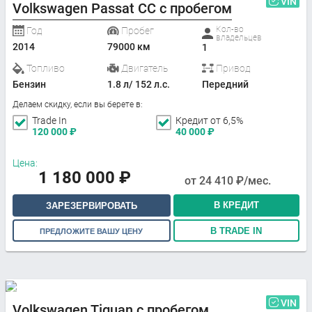
VIN
Volkswagen Passat CC с пробегом
Кол-во
Год
Пробег
владельцев
2014
79000 км
1
Топливо
Двигатель
Привод
Бензин
1.8 л/ 152 л.с.
Передний
Делаем скидку, если вы берете в:
Trade In
Кредит от 6,5%
120 000
₽
40 000
₽
Цена:
1 180 000
₽
от
24 410
₽/мес.
В КРЕДИТ
ЗАРЕЗЕРВИРОВАТЬ
В TRADE IN
ПРЕДЛОЖИТЕ ВАШУ ЦЕНУ
VIN
Volkswagen Tiguan с пробегом