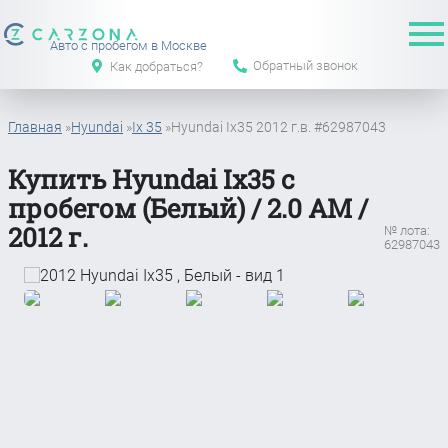
Авто с пробегом в Москве
Обратный звонок
Как добраться?
Главная
»
Hyundai
»
Ix 35
»
Hyundai Ix35 2012 г.в. #62987043
Купить Hyundai Ix35 с
пробегом (Белый) / 2.0 АМ /
2012 г.
№ лота:
62987043