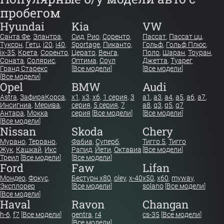
пробегом
Hyundai
Kia
VW
Санта Фе
,
Элантра
,
Сид
,
Рио
,
Соренто
,
Пассат
,
Пассат цц
,
Туксон
,
Гетц
,
i20
,
i40
,
Sportage
,
Пиканто
,
Гольф
,
Гольф Плюс
,
ix-35
,
Крета
,
Соренто
,
Церато
,
Венга
,
Поло
,
Шаран
,
Тоуран
,
Соната
,
Солярис
,
Оптима
,
Соул
Джетта
,
Туарег
Гранд Старекс
[
Все модели
]
[
Все модели
]
[
Все модели
]
Opel
BMW
Audi
Astra
,
Зафира
Корса
,
x1
,
x3
,
x6
,
1 серия
,
3
a1
,
a3
,
a4
,
a5
,
a6
,
a7
,
Инсигниа
,
Мерива
,
серия
,
5 серия
,
7
a8
,
q3
,
q5
,
q7
Антара
,
Мокка
серия
[
Все модели
]
[
Все модели
]
[
Все модели
]
Nissan
Skoda
Chery
Мурано
,
Террано
,
Фабиа
,
Суперб
,
Тигго 5
,
Тигго
Жук
,
Кашкай
,
Икс
Рапид
,
Йети
,
Октавиа
[
Все модели
]
Треил
[
Все модели
]
[
Все модели
]
Ford
Faw
Lifan
Мондео
,
Фокус
,
Бестурн х80
,
oley
,
x-40
x50
,
x60
,
myway
,
Эксплорер
[
Все модели
]
solano
[
Все модели
]
[
Все модели
]
Haval
Ravon
Changan
h-6
,
f7
[
Все модели
]
gentra
,
r4
cs-35
[
Все модели
]
[
Все модели
]