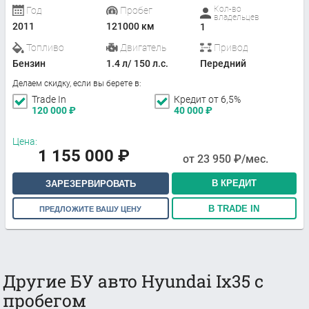
Кол-во
Год
Пробег
владельцев
2011
121000 км
1
Топливо
Двигатель
Привод
Бензин
1.4 л/ 150 л.с.
Передний
Делаем скидку, если вы берете в:
Trade In
Кредит от 6,5%
120 000
₽
40 000
₽
Цена:
1 155 000
₽
от
23 950
₽/мес.
В КРЕДИТ
ЗАРЕЗЕРВИРОВАТЬ
В TRADE IN
ПРЕДЛОЖИТЕ ВАШУ ЦЕНУ
Другие БУ авто Hyundai Ix35 с
пробегом