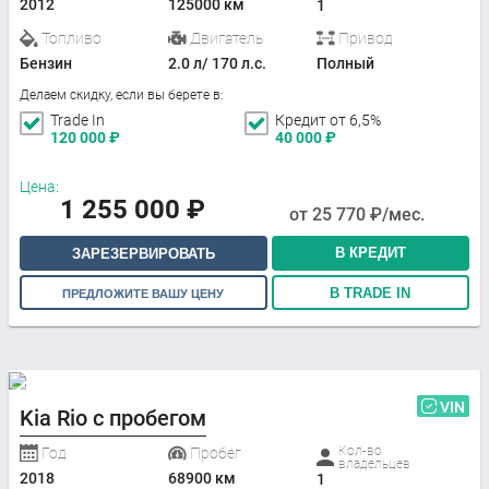
2012
125000 км
1
Топливо
Двигатель
Привод
Бензин
2.0 л/ 170 л.с.
Полный
Делаем скидку, если вы берете в:
Trade In
Кредит от 6,5%
120 000
₽
40 000
₽
Цена:
1 255 000
₽
от
25 770
₽/мес.
В КРЕДИТ
ЗАРЕЗЕРВИРОВАТЬ
В TRADE IN
ПРЕДЛОЖИТЕ ВАШУ ЦЕНУ
VIN
Kia Rio с пробегом
Кол-во
Год
Пробег
владельцев
2018
68900 км
1