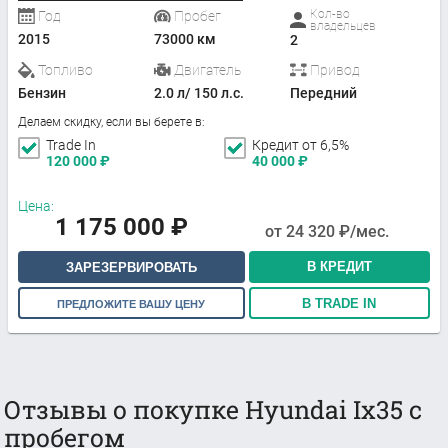
Кол-во
Год
Пробег
владельцев
2015
73000 км
2
Топливо
Двигатель
Привод
Бензин
2.0 л/ 150 л.с.
Передний
Делаем скидку, если вы берете в:
Trade In
Кредит от 6,5%
120 000
₽
40 000
₽
Цена:
1 175 000
₽
от
24 320
₽/мес.
В КРЕДИТ
ЗАРЕЗЕРВИРОВАТЬ
В TRADE IN
ПРЕДЛОЖИТЕ ВАШУ ЦЕНУ
Отзывы о покупке Hyundai Ix35 с
пробегом