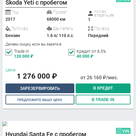
Skoda Yeti с пробегом
Кол-во
Год
Пробег
владельцев
2017
68000 км
1
Топливо
Двигатель
Привод
Бензин
1.6 л/ 110 л.с.
Передний
Делаем скидку, если вы берете в:
Trade In
Кредит от 6,5%
120 000
₽
40 000
₽
Цена:
1 276 000
₽
от
26 160
₽/мес.
В КРЕДИТ
ЗАРЕЗЕРВИРОВАТЬ
В TRADE IN
ПРЕДЛОЖИТЕ ВАШУ ЦЕНУ
VIN
Hyundai Santa Fe с пробегом