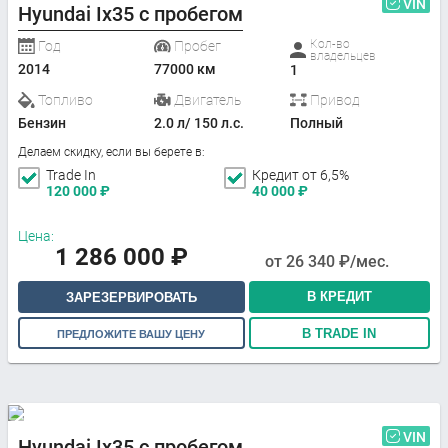
VIN
Hyundai Ix35 с пробегом
Кол-во
Год
Пробег
владельцев
2014
77000 км
1
Топливо
Двигатель
Привод
Бензин
2.0 л/ 150 л.с.
Полный
Делаем скидку, если вы берете в:
Trade In
Кредит от 6,5%
120 000
₽
40 000
₽
Цена:
1 286 000
₽
от
26 340
₽/мес.
В КРЕДИТ
ЗАРЕЗЕРВИРОВАТЬ
В TRADE IN
ПРЕДЛОЖИТЕ ВАШУ ЦЕНУ
VIN
Hyundai Ix35 с пробегом