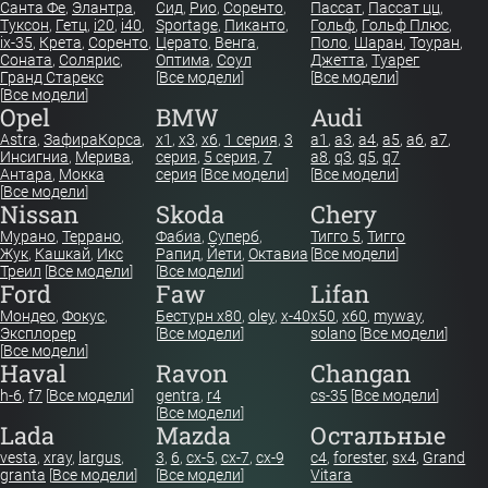
Популярные б/у модели авто с
пробегом
Hyundai
Kia
VW
Санта Фе
,
Элантра
,
Сид
,
Рио
,
Соренто
,
Пассат
,
Пассат цц
,
Туксон
,
Гетц
,
i20
,
i40
,
Sportage
,
Пиканто
,
Гольф
,
Гольф Плюс
,
ix-35
,
Крета
,
Соренто
,
Церато
,
Венга
,
Поло
,
Шаран
,
Тоуран
,
Соната
,
Солярис
,
Оптима
,
Соул
Джетта
,
Туарег
Гранд Старекс
[
Все модели
]
[
Все модели
]
[
Все модели
]
Opel
BMW
Audi
Astra
,
Зафира
Корса
,
x1
,
x3
,
x6
,
1 серия
,
3
a1
,
a3
,
a4
,
a5
,
a6
,
a7
,
Инсигниа
,
Мерива
,
серия
,
5 серия
,
7
a8
,
q3
,
q5
,
q7
Антара
,
Мокка
серия
[
Все модели
]
[
Все модели
]
[
Все модели
]
Nissan
Skoda
Chery
Мурано
,
Террано
,
Фабиа
,
Суперб
,
Тигго 5
,
Тигго
Жук
,
Кашкай
,
Икс
Рапид
,
Йети
,
Октавиа
[
Все модели
]
Треил
[
Все модели
]
[
Все модели
]
Ford
Faw
Lifan
Мондео
,
Фокус
,
Бестурн х80
,
oley
,
x-40
x50
,
x60
,
myway
,
Эксплорер
[
Все модели
]
solano
[
Все модели
]
[
Все модели
]
Haval
Ravon
Changan
h-6
,
f7
[
Все модели
]
gentra
,
r4
cs-35
[
Все модели
]