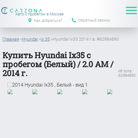
Авто с пробегом в Москве
Обратный звонок
Как добраться?
Главная
»
Hyundai
»
Ix 35
»
Hyundai Ix35 2014 г.в. #62984890
Купить Hyundai Ix35 с
пробегом (Белый) / 2.0 АМ /
2014 г.
№ лота:
62984890