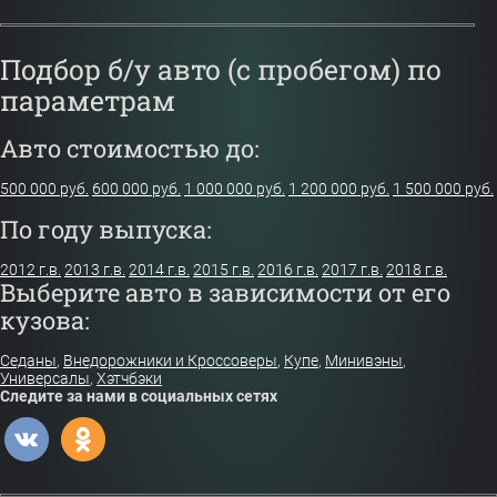
[
Все модели
]
Lada
Mazda
Остальные
vesta
,
xray
,
largus
,
3
,
6
,
cx-5
,
cx-7
,
cx-9
c4
,
forester
,
sx4
,
Grand
granta
[
Все модели
]
[
Все модели
]
Vitara
Подбор б/у авто (с пробегом) по
параметрам
Авто стоимостью до:
500 000 руб.
600 000 руб.
1 000 000 руб.
1 200 000 руб.
1 500 000 руб.
По году выпуска:
2012 г.в.
2013 г.в.
2014 г.в.
2015 г.в.
2016 г.в.
2017 г.в.
2018 г.в.
Выберите авто в зависимости от его
кузова:
Седаны
,
Внедорожники и Кроссоверы
,
Купе
,
Минивэны
,
Универсалы
,
Хэтчбэки
Следите за нами в социальных сетях