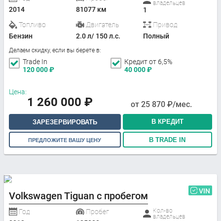
владельцев
2014
81077 км
1
Топливо
Двигатель
Привод
Бензин
2.0 л/ 150 л.с.
Полный
Делаем скидку, если вы берете в:
Trade In
Кредит от 6,5%
120 000
₽
40 000
₽
Цена:
1 260 000
₽
от
25 870
₽/мес.
В КРЕДИТ
ЗАРЕЗЕРВИРОВАТЬ
В TRADE IN
ПРЕДЛОЖИТЕ ВАШУ ЦЕНУ
VIN
Volkswagen Tiguan с пробегом
Кол-во
Год
Пробег
владельцев