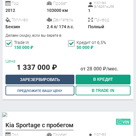
Кол-во
Год
Пробег
владельцев
2012
103000 км
1
Топливо
Двигатель
Привод
Бензин
2.4 л/ 174 л.с.
Полный
Делаем скидку, если вы берете в:
Trade In
Кредит от 6,5%
150 000
₽
50 000
₽
Цена:
1 337 000
₽
от
28 000
₽/мес.
В КРЕДИТ
ЗАРЕЗЕРВИРОВАТЬ
В TRADE IN
ПРЕДЛОЖИТЕ ВАШУ ЦЕНУ
VIN
Kia Sportage с пробегом
Кол-во
Год
Пробег