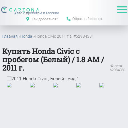
Авто с пробегом в Москве
Обратный звонок
Как добраться?
Главная
»
Honda
»
Honda Civic 2011 г.в. #62984381
Купить Honda Civic с
пробегом (Белый) / 1.8 АМ /
2011 г.
№ лота:
62984381