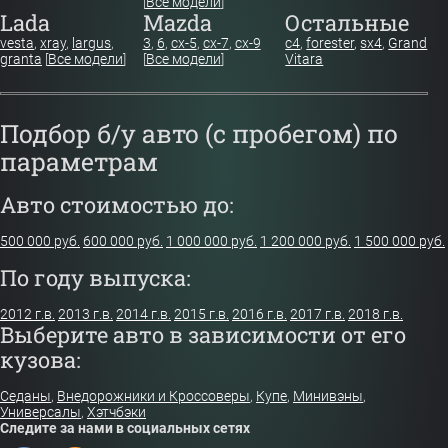
[
Все модели
]
Lada
Mazda
Остальные
vesta
,
xray
,
largus
,
3
,
6
,
cx-5
,
cx-7
,
cx-9
c4
,
forester
,
sx4
,
Grand
granta
[
Все модели
]
[
Все модели
]
Vitara
Подбор б/у авто (с пробегом) по
параметрам
Авто стоимостью до:
500 000 руб.
600 000 руб.
1 000 000 руб.
1 200 000 руб.
1 500 000 руб.
По году выпуска:
2012 г.в.
2013 г.в.
2014 г.в.
2015 г.в.
2016 г.в.
2017 г.в.
2018 г.в.
Выберите авто в зависимости от его
кузова:
Седаны
,
Внедорожники и Кроссоверы
,
Купе
,
Минивэны
,
Универсалы
,
Хэтчбэки
Следите за нами в социальных сетях