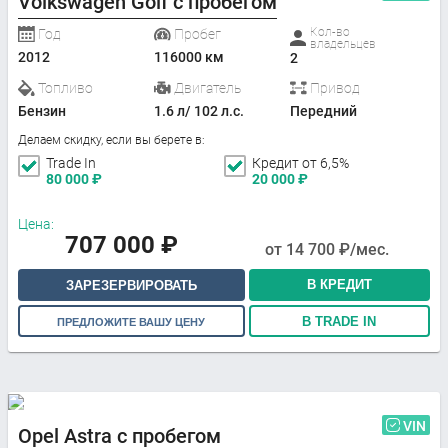
Volkswagen Golf с пробегом
Кол-во
Год
Пробег
владельцев
2012
116000 км
2
Топливо
Двигатель
Привод
Бензин
1.6 л/ 102 л.с.
Передний
Делаем скидку, если вы берете в:
Trade In
Кредит от 6,5%
80 000
₽
20 000
₽
Цена:
707 000
₽
от
14 700
₽/мес.
В КРЕДИТ
ЗАРЕЗЕРВИРОВАТЬ
В TRADE IN
ПРЕДЛОЖИТЕ ВАШУ ЦЕНУ
VIN
Opel Astra с пробегом