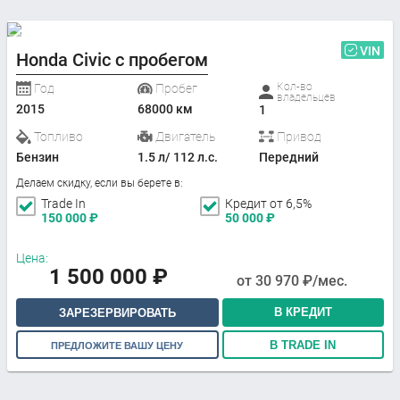
VIN
Honda Civic с пробегом
Кол-во
Год
Пробег
владельцев
2015
68000 км
1
Топливо
Двигатель
Привод
Бензин
1.5 л/ 112 л.с.
Передний
Делаем скидку, если вы берете в:
Trade In
Кредит от 6,5%
150 000
₽
50 000
₽
Цена:
1 500 000
₽
от
30 970
₽/мес.
В КРЕДИТ
ЗАРЕЗЕРВИРОВАТЬ
В TRADE IN
ПРЕДЛОЖИТЕ ВАШУ ЦЕНУ