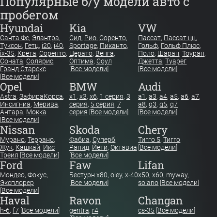
Популярные б/у модели авто с
пробегом
Hyundai
Kia
VW
Санта Фе
,
Элантра
,
Сид
,
Рио
,
Соренто
,
Пассат
,
Пассат цц
,
Туксон
,
Гетц
,
i20
,
i40
,
Sportage
,
Пиканто
,
Гольф
,
Гольф Плюс
,
ix-35
,
Крета
,
Соренто
,
Церато
,
Венга
,
Поло
,
Шаран
,
Тоуран
,
Соната
,
Солярис
,
Оптима
,
Соул
Джетта
,
Туарег
Гранд Старекс
[
Все модели
]
[
Все модели
]
[
Все модели
]
Opel
BMW
Audi
Astra
,
Зафира
Корса
,
x1
,
x3
,
x6
,
1 серия
,
3
a1
,
a3
,
a4
,
a5
,
a6
,
a7
,
Инсигниа
,
Мерива
,
серия
,
5 серия
,
7
a8
,
q3
,
q5
,
q7
Антара
,
Мокка
серия
[
Все модели
]
[
Все модели
]
[
Все модели
]
Nissan
Skoda
Chery
Мурано
,
Террано
,
Фабиа
,
Суперб
,
Тигго 5
,
Тигго
Жук
,
Кашкай
,
Икс
Рапид
,
Йети
,
Октавиа
[
Все модели
]
Треил
[
Все модели
]
[
Все модели
]
Ford
Faw
Lifan
Мондео
,
Фокус
,
Бестурн х80
,
oley
,
x-40
x50
,
x60
,
myway
,
Эксплорер
[
Все модели
]
solano
[
Все модели
]
[
Все модели
]
Haval
Ravon
Changan
h-6
,
f7
[
Все модели
]
gentra
,
r4
cs-35
[
Все модели
]