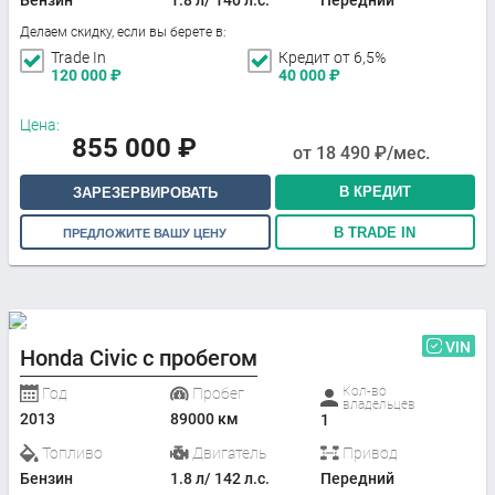
Бензин
1.8 л/ 140 л.с.
Передний
Делаем скидку, если вы берете в:
Trade In
Кредит от 6,5%
120 000
₽
40 000
₽
Цена:
855 000
₽
от
18 490
₽/мес.
В КРЕДИТ
ЗАРЕЗЕРВИРОВАТЬ
В TRADE IN
ПРЕДЛОЖИТЕ ВАШУ ЦЕНУ
VIN
Honda Civic с пробегом
Кол-во
Год
Пробег
владельцев
2013
89000 км
1
Топливо
Двигатель
Привод
Бензин
1.8 л/ 142 л.с.
Передний