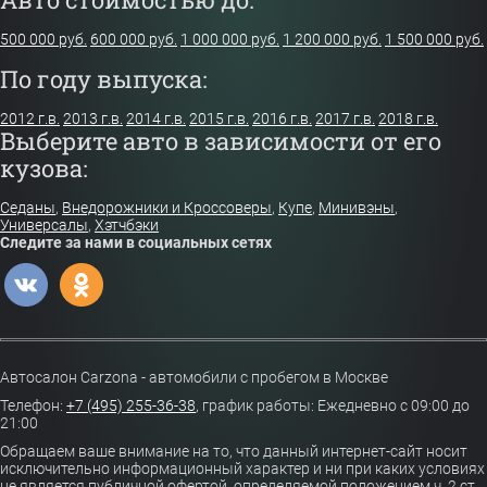
500 000 руб.
600 000 руб.
1 000 000 руб.
1 200 000 руб.
1 500 000 руб.
По году выпуска:
2012 г.в.
2013 г.в.
2014 г.в.
2015 г.в.
2016 г.в.
2017 г.в.
2018 г.в.
Выберите авто в зависимости от его
кузова:
Седаны
,
Внедорожники и Кроссоверы
,
Купе
,
Минивэны
,
Универсалы
,
Хэтчбэки
Следите за нами в социальных сетях
Автосалон Carzona - автомобили с пробегом в Москве
Телефон:
+7 (495) 255-36-38
,
график работы: Ежедневно с 09:00 до
21:00
Обращаем ваше внимание на то, что данный интернет-сайт носит
исключительно информационный характер и ни при каких условиях
не является публичной офертой, определяемой положением ч. 2 ст.