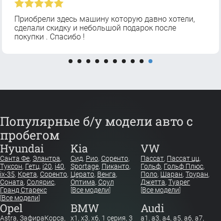
Приобрели здесь машину которую давно хотели,
сделали скидку и небольшой подарок после
покупки . Спасибо !
Популярные б/у модели авто с
пробегом
Hyundai
Kia
VW
Санта Фе
,
Элантра
,
Сид
,
Рио
,
Соренто
,
Пассат
,
Пассат цц
,
Туксон
,
Гетц
,
i20
,
i40
,
Sportage
,
Пиканто
,
Гольф
,
Гольф Плюс
,
ix-35
,
Крета
,
Соренто
,
Церато
,
Венга
,
Поло
,
Шаран
,
Тоуран
,
Соната
,
Солярис
,
Оптима
,
Соул
Джетта
,
Туарег
Гранд Старекс
[
Все модели
]
[
Все модели
]
[
Все модели
]
Opel
BMW
Audi
Astra
,
Зафира
Корса
,
x1
,
x3
,
x6
,
1 серия
,
3
a1
,
a3
,
a4
,
a5
,
a6
,
a7
,