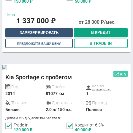
150 000
₽
50 000
₽
Цена:
1 337 000
₽
от
28 000
₽/мес.
В КРЕДИТ
ЗАРЕЗЕРВИРОВАТЬ
В TRADE IN
ПРЕДЛОЖИТЕ ВАШУ ЦЕНУ
VIN
Kia Sportage с пробегом
Кол-во
Год
Пробег
владельцев
2014
81077 км
1
Топливо
Двигатель
Привод
Бензин
2.0 л/ 150 л.с.
Полный
Делаем скидку, если вы берете в:
Trade In
Кредит от 6,5%
120 000
₽
40 000
₽