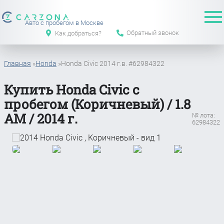
Авто с пробегом в Москве
Обратный звонок
Как добраться?
Главная
»
Honda
»
Honda Civic 2014 г.в. #62984322
Купить Honda Civic с
пробегом (Коричневый) / 1.8
АМ / 2014 г.
№ лота:
62984322