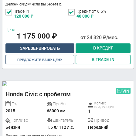
Делаем скидку, если вы берете в:
Trade In
Кредит от 6,5%
120 000
₽
40 000
₽
Цена:
1 175 000
₽
от
24 320
₽/мес.
В КРЕДИТ
ЗАРЕЗЕРВИРОВАТЬ
В TRADE IN
ПРЕДЛОЖИТЕ ВАШУ ЦЕНУ
VIN
Honda Civic с пробегом
Кол-во
Год
Пробег
владельцев
2015
68000 км
1
Топливо
Двигатель
Привод
Бензин
1.5 л/ 112 л.с.
Передний
Делаем скидку, если вы берете в: