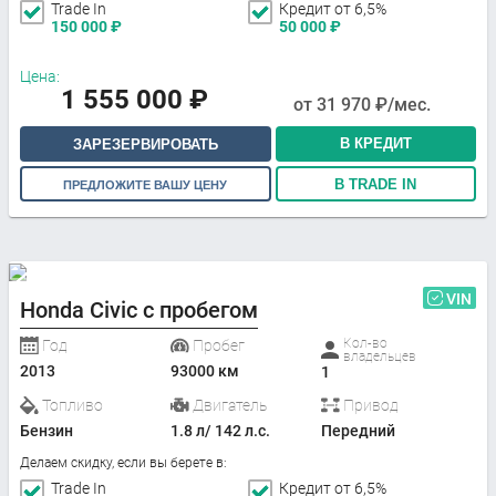
Trade In
Кредит от 6,5%
150 000
₽
50 000
₽
Цена:
1 555 000
₽
от
31 970
₽/мес.
В КРЕДИТ
ЗАРЕЗЕРВИРОВАТЬ
В TRADE IN
ПРЕДЛОЖИТЕ ВАШУ ЦЕНУ
VIN
Honda Civic с пробегом
Кол-во
Год
Пробег
владельцев
2013
93000 км
1
Топливо
Двигатель
Привод
Бензин
1.8 л/ 142 л.с.
Передний
Делаем скидку, если вы берете в:
Trade In
Кредит от 6,5%