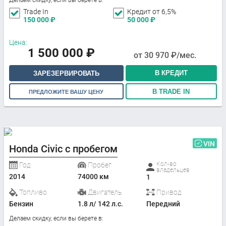
Trade In
Кредит от 6,5%
150 000
₽
50 000
₽
Цена:
1 500 000
₽
от
30 970
₽/мес.
В КРЕДИТ
ЗАРЕЗЕРВИРОВАТЬ
В TRADE IN
ПРЕДЛОЖИТЕ ВАШУ ЦЕНУ
VIN
Honda Civic с пробегом
Кол-во
Год
Пробег
владельцев
2014
74000 км
1
Топливо
Двигатель
Привод
Бензин
1.8 л/ 142 л.с.
Передний
Делаем скидку, если вы берете в: