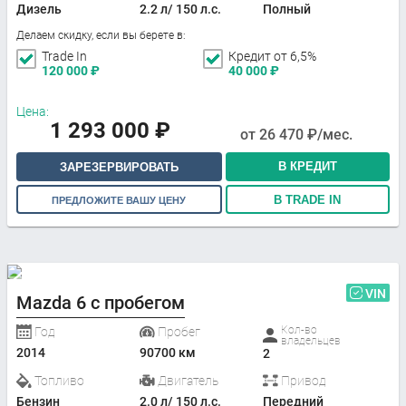
Дизель
2.2 л/ 150 л.с.
Полный
Делаем скидку, если вы берете в:
Trade In
Кредит от 6,5%
120 000
₽
40 000
₽
Цена:
1 293 000
₽
от
26 470
₽/мес.
В КРЕДИТ
ЗАРЕЗЕРВИРОВАТЬ
В TRADE IN
ПРЕДЛОЖИТЕ ВАШУ ЦЕНУ
VIN
Mazda 6 с пробегом
Кол-во
Год
Пробег
владельцев
2014
90700 км
2
Топливо
Двигатель
Привод
Бензин
2.0 л/ 150 л.с.
Передний