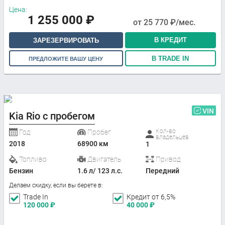
Цена:
1 255 000
₽
от
25 770
₽/мес.
В КРЕДИТ
ЗАРЕЗЕРВИРОВАТЬ
В TRADE IN
ПРЕДЛОЖИТЕ ВАШУ ЦЕНУ
VIN
Kia Rio с пробегом
Кол-во
Год
Пробег
владельцев
2018
68900 км
1
Топливо
Двигатель
Привод
Бензин
1.6 л/ 123 л.с.
Передний
Делаем скидку, если вы берете в:
Trade In
Кредит от 6,5%
120 000
₽
40 000
₽