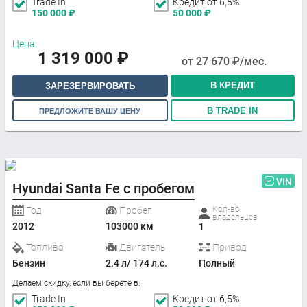
Trade In
Кредит от 6,5%
150 000
₽
50 000
₽
Цена:
1 319 000
₽
от
27 670
₽/мес.
В КРЕДИТ
ЗАРЕЗЕРВИРОВАТЬ
В TRADE IN
ПРЕДЛОЖИТЕ ВАШУ ЦЕНУ
VIN
Hyundai Santa Fe с пробегом
Кол-во
Год
Пробег
владельцев
2012
103000 км
1
Топливо
Двигатель
Привод
Бензин
2.4 л/ 174 л.с.
Полный
Делаем скидку, если вы берете в:
Trade In
Кредит от 6,5%