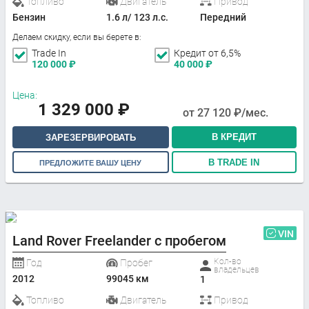
Топливо
Двигатель
Привод
Бензин
1.6 л/ 123 л.с.
Передний
Делаем скидку, если вы берете в:
Trade In
Кредит от 6,5%
120 000
₽
40 000
₽
Цена:
1 329 000
₽
от
27 120
₽/мес.
В КРЕДИТ
ЗАРЕЗЕРВИРОВАТЬ
В TRADE IN
ПРЕДЛОЖИТЕ ВАШУ ЦЕНУ
VIN
Land Rover Freelander с пробегом
Кол-во
Год
Пробег
владельцев
2012
99045 км
1
Топливо
Двигатель
Привод