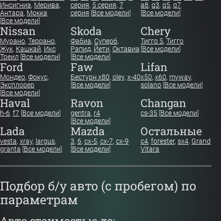
Инсигниа
,
Мерива
,
серия
,
5 серия
,
7
a8
,
q3
,
q5
,
q7
Антара
,
Мокка
серия
[
Все модели
]
[
Все модели
]
[
Все модели
]
Nissan
Skoda
Chery
Мурано
,
Террано
,
Фабиа
,
Суперб
,
Тигго 5
,
Тигго
Жук
,
Кашкай
,
Икс
Рапид
,
Йети
,
Октавиа
[
Все модели
]
Треил
[
Все модели
]
[
Все модели
]
Ford
Faw
Lifan
Мондео
,
Фокус
,
Бестурн х80
,
oley
,
x-40
x50
,
x60
,
myway
,
Эксплорер
[
Все модели
]
solano
[
Все модели
]
[
Все модели
]
Haval
Ravon
Changan
h-6
,
f7
[
Все модели
]
gentra
,
r4
cs-35
[
Все модели
]
[
Все модели
]
Lada
Mazda
Остальные
vesta
,
xray
,
largus
,
3
,
6
,
cx-5
,
cx-7
,
cx-9
c4
,
forester
,
sx4
,
Grand
granta
[
Все модели
]
[
Все модели
]
Vitara
Подбор б/у авто (с пробегом) по
параметрам
Авто стоимостью до: