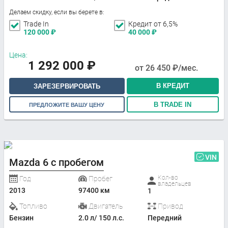
Делаем скидку, если вы берете в:
Trade In
Кредит от 6,5%
120 000
₽
40 000
₽
Цена:
1 292 000
₽
от
26 450
₽/мес.
В КРЕДИТ
ЗАРЕЗЕРВИРОВАТЬ
В TRADE IN
ПРЕДЛОЖИТЕ ВАШУ ЦЕНУ
VIN
Mazda 6 с пробегом
Кол-во
Год
Пробег
владельцев
2013
97400 км
1
Топливо
Двигатель
Привод
Бензин
2.0 л/ 150 л.с.
Передний