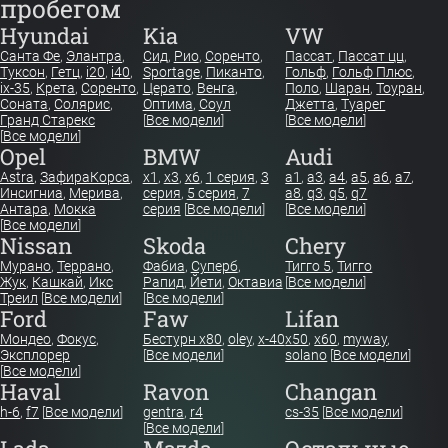
пробегом
Hyundai
Kia
VW
Санта Фе
,
Элантра
,
Сид
,
Рио
,
Соренто
,
Пассат
,
Пассат цц
,
Туксон
,
Гетц
,
i20
,
i40
,
Sportage
,
Пиканто
,
Гольф
,
Гольф Плюс
,
ix-35
,
Крета
,
Соренто
,
Церато
,
Венга
,
Поло
,
Шаран
,
Тоуран
,
Соната
,
Солярис
,
Оптима
,
Соул
Джетта
,
Туарег
Гранд Старекс
[
Все модели
]
[
Все модели
]
[
Все модели
]
Opel
BMW
Audi
Astra
,
Зафира
Корса
,
x1
,
x3
,
x6
,
1 серия
,
3
a1
,
a3
,
a4
,
a5
,
a6
,
a7
,
Инсигниа
,
Мерива
,
серия
,
5 серия
,
7
a8
,
q3
,
q5
,
q7
Антара
,
Мокка
серия
[
Все модели
]
[
Все модели
]
[
Все модели
]
Nissan
Skoda
Chery
Мурано
,
Террано
,
Фабиа
,
Суперб
,
Тигго 5
,
Тигго
Жук
,
Кашкай
,
Икс
Рапид
,
Йети
,
Октавиа
[
Все модели
]
Треил
[
Все модели
]
[
Все модели
]
Ford
Faw
Lifan
Мондео
,
Фокус
,
Бестурн х80
,
oley
,
x-40
x50
,
x60
,
myway
,
Эксплорер
[
Все модели
]
solano
[
Все модели
]
[
Все модели
]
Haval
Ravon
Changan
h-6
,
f7
[
Все модели
]
gentra
,
r4
cs-35
[
Все модели
]
[
Все модели
]