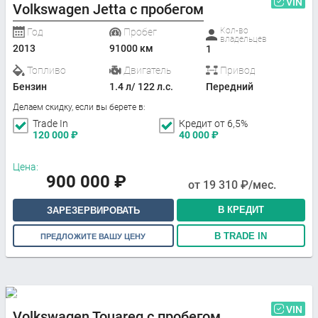
VIN
Volkswagen Jetta с пробегом
Кол-во
Год
Пробег
владельцев
2013
91000 км
1
Топливо
Двигатель
Привод
Бензин
1.4 л/ 122 л.с.
Передний
Делаем скидку, если вы берете в:
Trade In
Кредит от 6,5%
120 000
₽
40 000
₽
Цена:
900 000
₽
от
19 310
₽/мес.
В КРЕДИТ
ЗАРЕЗЕРВИРОВАТЬ
В TRADE IN
ПРЕДЛОЖИТЕ ВАШУ ЦЕНУ
VIN
Volkswagen Touareg с пробегом