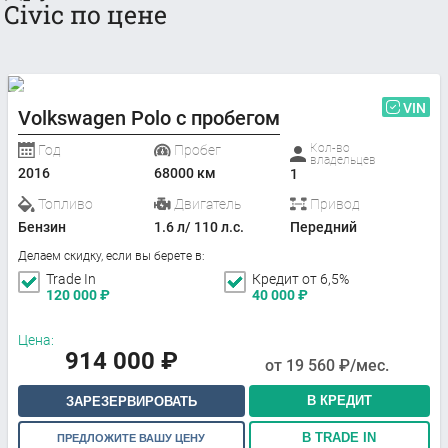
Civic по цене
VIN
Volkswagen Polo с пробегом
Кол-во
Год
Пробег
владельцев
2016
68000 км
1
Топливо
Двигатель
Привод
Бензин
1.6 л/ 110 л.с.
Передний
Делаем скидку, если вы берете в:
Trade In
Кредит от 6,5%
120 000
₽
40 000
₽
Цена:
914 000
₽
от
19 560
₽/мес.
В КРЕДИТ
ЗАРЕЗЕРВИРОВАТЬ
В TRADE IN
ПРЕДЛОЖИТЕ ВАШУ ЦЕНУ