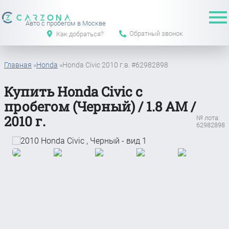
Авто с пробегом в Москве
Обратный звонок
Как добраться?
Главная
»
Honda
»
Honda Civic 2010 г.в. #62982898
Купить Honda Civic с
пробегом (Черный) / 1.8 АМ /
2010 г.
№ лота:
62982898