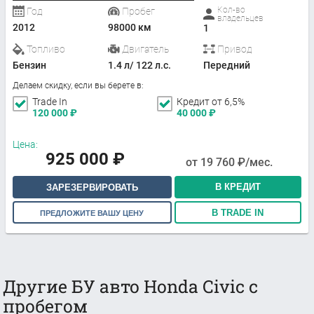
Кол-во
Год
Пробег
владельцев
2012
98000 км
1
Топливо
Двигатель
Привод
Бензин
1.4 л/ 122 л.с.
Передний
Делаем скидку, если вы берете в:
Trade In
Кредит от 6,5%
120 000
₽
40 000
₽
Цена:
925 000
₽
от
19 760
₽/мес.
В КРЕДИТ
ЗАРЕЗЕРВИРОВАТЬ
В TRADE IN
ПРЕДЛОЖИТЕ ВАШУ ЦЕНУ
Другие БУ авто Honda Civic с
пробегом