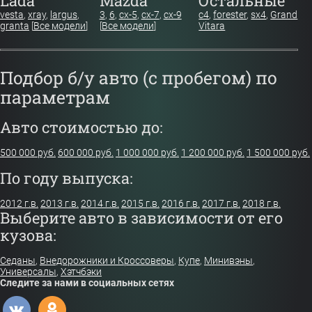
Lada
Mazda
Остальные
vesta
,
xray
,
largus
,
3
,
6
,
cx-5
,
cx-7
,
cx-9
c4
,
forester
,
sx4
,
Grand
granta
[
Все модели
]
[
Все модели
]
Vitara
Подбор б/у авто (с пробегом) по
параметрам
Авто стоимостью до:
500 000 руб.
600 000 руб.
1 000 000 руб.
1 200 000 руб.
1 500 000 руб.
По году выпуска:
2012 г.в.
2013 г.в.
2014 г.в.
2015 г.в.
2016 г.в.
2017 г.в.
2018 г.в.
Выберите авто в зависимости от его
кузова:
Седаны
,
Внедорожники и Кроссоверы
,
Купе
,
Минивэны
,
Универсалы
,
Хэтчбэки
Следите за нами в социальных сетях