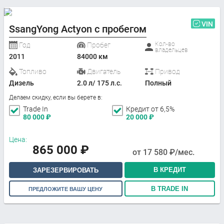
VIN
SsangYong Actyon с пробегом
Кол-во
Год
Пробег
владельцев
2011
84000 км
Топливо
Двигатель
Привод
Дизель
2.0 л/ 175 л.с.
Полный
Делаем скидку, если вы берете в:
Trade In
Кредит от 6,5%
80 000
₽
20 000
₽
Цена:
865 000
₽
от
17 580
₽/мес.
В КРЕДИТ
ЗАРЕЗЕРВИРОВАТЬ
В TRADE IN
ПРЕДЛОЖИТЕ ВАШУ ЦЕНУ