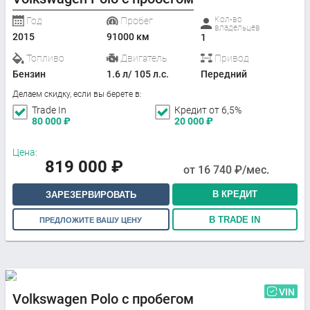
Кол-во
Год
Пробег
владельцев
2015
91000 км
1
Топливо
Двигатель
Привод
Бензин
1.6 л/ 105 л.с.
Передний
Делаем скидку, если вы берете в:
Trade In
Кредит от 6,5%
80 000
₽
20 000
₽
Цена:
819 000
₽
от
16 740
₽/мес.
В КРЕДИТ
ЗАРЕЗЕРВИРОВАТЬ
В TRADE IN
ПРЕДЛОЖИТЕ ВАШУ ЦЕНУ
VIN
Volkswagen Polo с пробегом