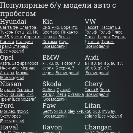
Популярные б/у модели авто с
пробегом
Hyundai
Kia
VW
Санта Фе
,
Элантра
,
Сид
,
Рио
,
Соренто
,
Пассат
,
Пассат цц
,
Туксон
,
Гетц
,
i20
,
i40
,
Sportage
,
Пиканто
,
Гольф
,
Гольф Плюс
,
ix-35
,
Крета
,
Соренто
,
Церато
,
Венга
,
Поло
,
Шаран
,
Тоуран
,
Соната
,
Солярис
,
Оптима
,
Соул
Джетта
,
Туарег
Гранд Старекс
[
Все модели
]
[
Все модели
]
[
Все модели
]
Opel
BMW
Audi
Astra
,
Зафира
Корса
,
x1
,
x3
,
x6
,
1 серия
,
3
a1
,
a3
,
a4
,
a5
,
a6
,
a7
,
Инсигниа
,
Мерива
,
серия
,
5 серия
,
7
a8
,
q3
,
q5
,
q7
Антара
,
Мокка
серия
[
Все модели
]
[
Все модели
]
[
Все модели
]
Nissan
Skoda
Chery
Мурано
,
Террано
,
Фабиа
,
Суперб
,
Тигго 5
,
Тигго
Жук
,
Кашкай
,
Икс
Рапид
,
Йети
,
Октавиа
[
Все модели
]
Треил
[
Все модели
]
[
Все модели
]
Ford
Faw
Lifan
Мондео
,
Фокус
,
Бестурн х80
,
oley
,
x-40
x50
,
x60
,
myway
,
Эксплорер
[
Все модели
]
solano
[
Все модели
]
[
Все модели
]
Haval
Ravon
Changan
h-6
,
f7
[
Все модели
]
gentra
,
r4
cs-35
[
Все модели
]