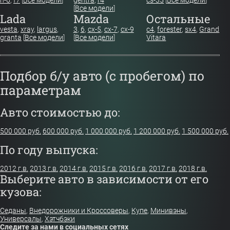
[
Все модели
]
Lada
Mazda
Остальные
vesta
,
xray
,
largus
,
3
,
6
,
cx-5
,
cx-7
,
cx-9
c4
,
forester
,
sx4
,
Grand
granta
[
Все модели
]
[
Все модели
]
Vitara
Подбор б/у авто (с пробегом) по
параметрам
Авто стоимостью до:
500 000 руб.
600 000 руб.
1 000 000 руб.
1 200 000 руб.
1 500 000 руб.
По году выпуска:
2012 г.в.
2013 г.в.
2014 г.в.
2015 г.в.
2016 г.в.
2017 г.в.
2018 г.в.
Выберите авто в зависимости от его
кузова:
Седаны
,
Внедорожники и Кроссоверы
,
Купе
,
Минивэны
,
Универсалы
,
Хэтчбэки
Следите за нами в социальных сетях