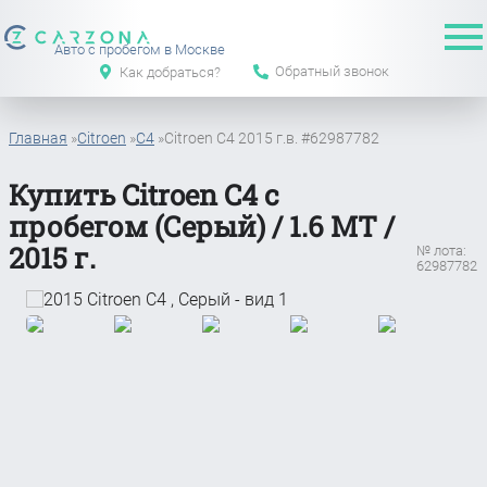
Авто с пробегом в Москве
Обратный звонок
Как добраться?
Главная
»
Citroen
»
C4
»
Citroen C4 2015 г.в. #62987782
Купить Citroen C4 с
пробегом (Серый) / 1.6 MT /
2015 г.
№ лота:
62987782