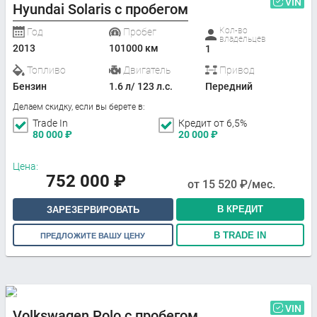
VIN
Hyundai Solaris с пробегом
Кол-во
Год
Пробег
владельцев
2013
101000 км
1
Топливо
Двигатель
Привод
Бензин
1.6 л/ 123 л.с.
Передний
Делаем скидку, если вы берете в:
Trade In
Кредит от 6,5%
80 000
₽
20 000
₽
Цена:
752 000
₽
от
15 520
₽/мес.
В КРЕДИТ
ЗАРЕЗЕРВИРОВАТЬ
В TRADE IN
ПРЕДЛОЖИТЕ ВАШУ ЦЕНУ
VIN
Volkswagen Polo с пробегом