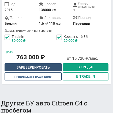
Кол-во
Год
Пробег
владельцев
2015
138000 км
1
Топливо
Двигатель
Привод
Бензин
1.6 л/ 110 л.с.
Передний
Делаем скидку, если вы берете в:
Trade In
Кредит от 6,5%
80 000
₽
20 000
₽
Цена:
763 000
₽
от
15 720
₽/мес.
В КРЕДИТ
ЗАРЕЗЕРВИРОВАТЬ
В TRADE IN
ПРЕДЛОЖИТЕ ВАШУ ЦЕНУ
Другие БУ авто Citroen C4 с
пробегом