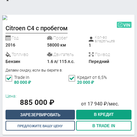
VIN
Citroen C4 с пробегом
Кол-во
Год
Пробег
владельцев
2016
58000 км
1
Топливо
Двигатель
Привод
Бензин
1.6 л/ 115 л.с.
Передний
Делаем скидку, если вы берете в:
Trade In
Кредит от 6,5%
80 000
₽
20 000
₽
Цена:
885 000
₽
от
17 940
₽/мес.
В КРЕДИТ
ЗАРЕЗЕРВИРОВАТЬ
В TRADE IN
ПРЕДЛОЖИТЕ ВАШУ ЦЕНУ