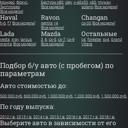
Мондео
,
Фокус
,
Бестурн х80
,
oley
,
x-40
x50
,
x60
,
myway
,
Эксплорер
[
Все модели
]
solano
[
Все модели
]
[
Все модели
]
Haval
Ravon
Changan
h-6
,
f7
[
Все модели
]
gentra
,
r4
cs-35
[
Все модели
]
[
Все модели
]
Lada
Mazda
Остальные
vesta
,
xray
,
largus
,
3
,
6
,
cx-5
,
cx-7
,
cx-9
c4
,
forester
,
sx4
,
Grand
granta
[
Все модели
]
[
Все модели
]
Vitara
Подбор б/у авто (с пробегом) по
параметрам
Авто стоимостью до:
500 000 руб.
600 000 руб.
1 000 000 руб.
1 200 000 руб.
1 500 000 руб.
По году выпуска:
2012 г.в.
2013 г.в.
2014 г.в.
2015 г.в.
2016 г.в.
2017 г.в.
2018 г.в.
Выберите авто в зависимости от его