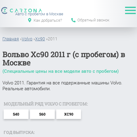
Авто с пробегом в Москве
Обратный звонок
Как добраться?
Главная
»
Volvo
»
Xc90
»
2011
Вольво Xc90 2011 г (с пробегом) в
Москве
(Специальные цены на все модели авто с пробегом)
Volvo 2011. Гарантия на все подержанные машины Volvo.
Реальные автомобили.
МОДЕЛЬНЫЙ РЯД VOLVO С ПРОБЕГОМ:
S40
S60
XC90
ГОД ВЫПУСКА: