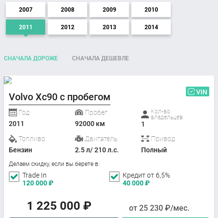
2007
2008
2009
2010
2011
2012
2013
2014
СНАЧАЛА ДОРОЖЕ
СНАЧАЛА ДЕШЕВЛЕ
VIN
Volvo Xc90 с пробегом
Кол-во
Год
Пробег
владельцев
2011
92000 км
1
Топливо
Двигатель
Привод
Бензин
2.5 л/ 210 л.с.
Полный
Делаем скидку, если вы берете в:
Trade In
Кредит от 6,5%
120 000
₽
40 000
₽
1 225 000
₽
от
25 230
₽/мес.