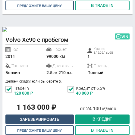
В TRADE IN
ПРЕДЛОЖИТЕ ВАШУ ЦЕНУ
VIN
Volvo Xc90 с пробегом
Кол-во
Год
Пробег
владельцев
2011
99000 км
1
Топливо
Двигатель
Привод
Бензин
2.5 л/ 210 л.с.
Полный
Делаем скидку, если вы берете в:
Trade In
Кредит от 6,5%
120 000
₽
40 000
₽
1 163 000
₽
от
24 100
₽/мес.
В КРЕДИТ
ЗАРЕЗЕРВИРОВАТЬ
В TRADE IN
ПРЕДЛОЖИТЕ ВАШУ ЦЕНУ