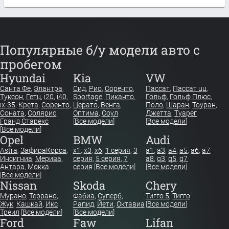
Популярные б/у модели авто с
пробегом
Hyundai
Kia
VW
Санта Фе
,
Элантра
,
Сид
,
Рио
,
Соренто
,
Пассат
,
Пассат цц
,
Туксон
,
Гетц
,
i20
,
i40
,
Sportage
,
Пиканто
,
Гольф
,
Гольф Плюс
,
ix-35
,
Крета
,
Соренто
,
Церато
,
Венга
,
Поло
,
Шаран
,
Тоуран
,
Соната
,
Солярис
,
Оптима
,
Соул
Джетта
,
Туарег
Гранд Старекс
[
Все модели
]
[
Все модели
]
[
Все модели
]
Opel
BMW
Audi
Astra
,
Зафира
Корса
,
x1
,
x3
,
x6
,
1 серия
,
3
a1
,
a3
,
a4
,
a5
,
a6
,
a7
,
Инсигниа
,
Мерива
,
серия
,
5 серия
,
7
a8
,
q3
,
q5
,
q7
Антара
,
Мокка
серия
[
Все модели
]
[
Все модели
]
[
Все модели
]
Nissan
Skoda
Chery
Мурано
,
Террано
,
Фабиа
,
Суперб
,
Тигго 5
,
Тигго
Жук
,
Кашкай
,
Икс
Рапид
,
Йети
,
Октавиа
[
Все модели
]
Треил
[
Все модели
]
[
Все модели
]
Ford
Faw
Lifan