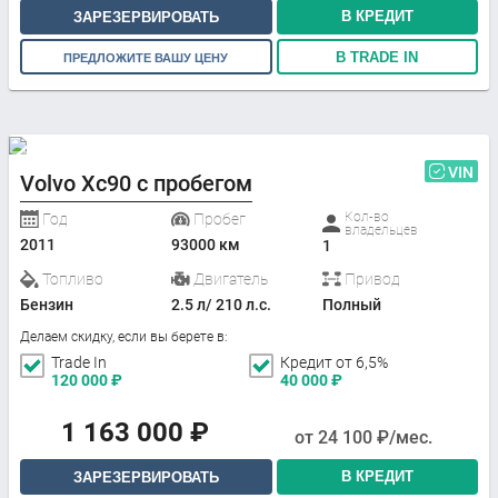
В КРЕДИТ
ЗАРЕЗЕРВИРОВАТЬ
В TRADE IN
ПРЕДЛОЖИТЕ ВАШУ ЦЕНУ
VIN
Volvo Xc90 с пробегом
Кол-во
Год
Пробег
владельцев
2011
93000 км
1
Топливо
Двигатель
Привод
Бензин
2.5 л/ 210 л.с.
Полный
Делаем скидку, если вы берете в:
Trade In
Кредит от 6,5%
120 000
₽
40 000
₽
1 163 000
₽
от
24 100
₽/мес.
В КРЕДИТ
ЗАРЕЗЕРВИРОВАТЬ