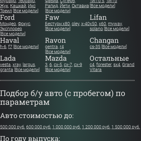
Мурано
,
Террано
,
Фабиа
,
Суперб
,
Тигго 5
,
Тигго
Жук
,
Кашкай
,
Икс
Рапид
,
Йети
,
Октавиа
[
Все модели
]
Треил
[
Все модели
]
[
Все модели
]
Ford
Faw
Lifan
Мондео
,
Фокус
,
Бестурн х80
,
oley
,
x-40
x50
,
x60
,
myway
,
Эксплорер
[
Все модели
]
solano
[
Все модели
]
[
Все модели
]
Haval
Ravon
Changan
h-6
,
f7
[
Все модели
]
gentra
,
r4
cs-35
[
Все модели
]
[
Все модели
]
Lada
Mazda
Остальные
vesta
,
xray
,
largus
,
3
,
6
,
cx-5
,
cx-7
,
cx-9
c4
,
forester
,
sx4
,
Grand
granta
[
Все модели
]
[
Все модели
]
Vitara
Подбор б/у авто (с пробегом) по
параметрам
Авто стоимостью до:
500 000 руб.
600 000 руб.
1 000 000 руб.
1 200 000 руб.
1 500 000 руб.
По году выпуска: