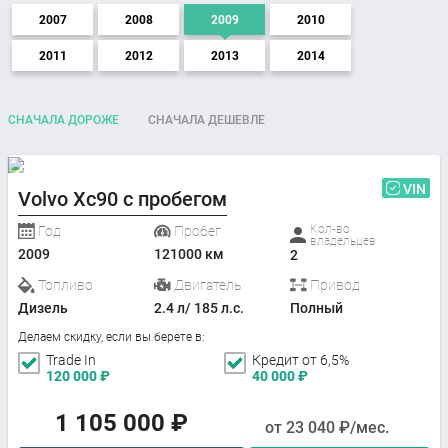
2007
2008
2009
2010
2011
2012
2013
2014
СНАЧАЛА ДОРОЖЕ
СНАЧАЛА ДЕШЕВЛЕ
VIN
Volvo Xc90 с пробегом
Кол-во
Год
Пробег
владельцев
2009
121000 км
2
Топливо
Двигатель
Привод
Дизель
2.4 л/ 185 л.с.
Полный
Делаем скидку, если вы берете в:
Trade In
Кредит от 6,5%
120 000
₽
40 000
₽
1 105 000
₽
от
23 040
₽/мес.