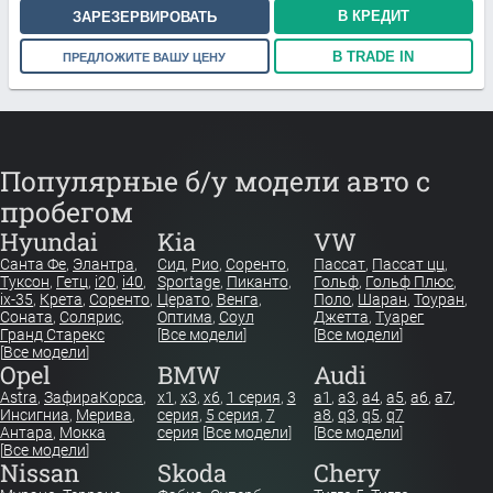
В КРЕДИТ
ЗАРЕЗЕРВИРОВАТЬ
В TRADE IN
ПРЕДЛОЖИТЕ ВАШУ ЦЕНУ
Популярные б/у модели авто с
пробегом
Hyundai
Kia
VW
Санта Фе
,
Элантра
,
Сид
,
Рио
,
Соренто
,
Пассат
,
Пассат цц
,
Туксон
,
Гетц
,
i20
,
i40
,
Sportage
,
Пиканто
,
Гольф
,
Гольф Плюс
,
ix-35
,
Крета
,
Соренто
,
Церато
,
Венга
,
Поло
,
Шаран
,
Тоуран
,
Соната
,
Солярис
,
Оптима
,
Соул
Джетта
,
Туарег
Гранд Старекс
[
Все модели
]
[
Все модели
]
[
Все модели
]
Opel
BMW
Audi
Astra
,
Зафира
Корса
,
x1
,
x3
,
x6
,
1 серия
,
3
a1
,
a3
,
a4
,
a5
,
a6
,
a7
,
Инсигниа
,
Мерива
,
серия
,
5 серия
,
7
a8
,
q3
,
q5
,
q7
Антара
,
Мокка
серия
[
Все модели
]
[
Все модели
]
[
Все модели
]
Nissan
Skoda
Chery