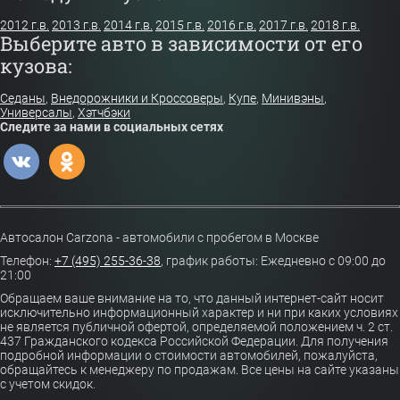
2012 г.в.
2013 г.в.
2014 г.в.
2015 г.в.
2016 г.в.
2017 г.в.
2018 г.в.
Выберите авто в зависимости от его
кузова:
Седаны
,
Внедорожники и Кроссоверы
,
Купе
,
Минивэны
,
Универсалы
,
Хэтчбэки
Следите за нами в социальных сетях
Автосалон Carzona - автомобили с пробегом в Москве
Телефон:
+7 (495) 255-36-38
,
график работы: Ежедневно с 09:00 до
21:00
Обращаем ваше внимание на то, что данный интернет-сайт носит
исключительно информационный характер и ни при каких условиях
не является публичной офертой, определяемой положением ч. 2 ст.
437 Гражданского кодекса Российской Федерации. Для получения
подробной информации о стоимости автомобилей, пожалуйста,
обращайтесь к менеджеру по продажам. Все цены на сайте указаны
с учетом скидок.