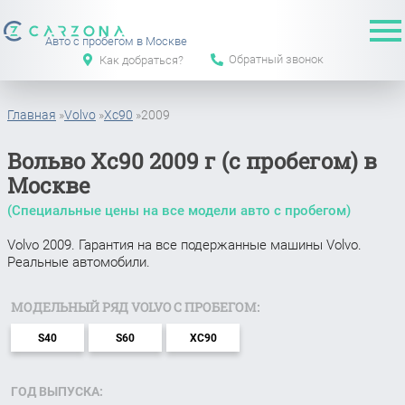
Авто с пробегом в Москве
Обратный звонок
Как добраться?
Главная
»
Volvo
»
Xc90
»
2009
Вольво Xc90 2009 г (с пробегом) в
Москве
(Специальные цены на все модели авто с пробегом)
Volvo 2009. Гарантия на все подержанные машины Volvo.
Реальные автомобили.
МОДЕЛЬНЫЙ РЯД VOLVO С ПРОБЕГОМ:
S40
S60
XC90
ГОД ВЫПУСКА: