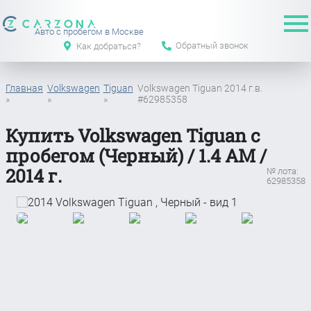
Авто с пробегом в Москве
Обратный звонок
Как добраться?
Главная
Volkswagen
Tiguan
Volkswagen Tiguan 2014 г.в.
»
»
»
#62985358
Купить Volkswagen Tiguan с
пробегом (Черный) / 1.4 АМ /
2014 г.
№ лота:
62985358