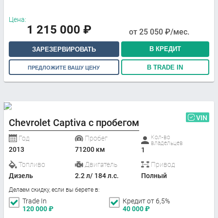
Цена:
1 215 000
₽
от
25 050
₽/мес.
В КРЕДИТ
ЗАРЕЗЕРВИРОВАТЬ
В TRADE IN
ПРЕДЛОЖИТЕ ВАШУ ЦЕНУ
VIN
Chevrolet Captiva с пробегом
Кол-во
Год
Пробег
владельцев
2013
71200 км
1
Топливо
Двигатель
Привод
Дизель
2.2 л/ 184 л.с.
Полный
Делаем скидку, если вы берете в:
Trade In
Кредит от 6,5%
120 000
₽
40 000
₽