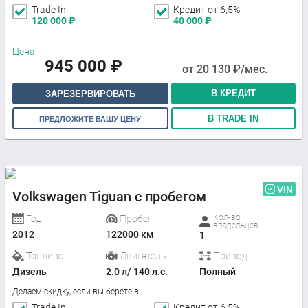
Trade In
Кредит от 6,5%
120 000
₽
40 000
₽
Цена:
945 000
₽
от
20 130
₽/мес.
В КРЕДИТ
ЗАРЕЗЕРВИРОВАТЬ
В TRADE IN
ПРЕДЛОЖИТЕ ВАШУ ЦЕНУ
VIN
Volkswagen Tiguan с пробегом
Кол-во
Год
Пробег
владельцев
2012
122000 км
1
Топливо
Двигатель
Привод
Дизель
2.0 л/ 140 л.с.
Полный
Делаем скидку, если вы берете в:
Trade In
Кредит от 6,5%