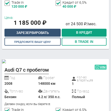
Trade In
Кредит от 6,5%
120 000
₽
40 000
₽
Цена:
1 185 000
₽
от
24 500
₽/мес.
В КРЕДИТ
ЗАРЕЗЕРВИРОВАТЬ
В TRADE IN
ПРЕДЛОЖИТЕ ВАШУ ЦЕНУ
VIN
Audi Q7 с пробегом
Кол-во
Год
Пробег
владельцев
2008
148000 км
1
Топливо
Двигатель
Привод
Бензин
4.2 л/ 350 л.с.
Полный
Делаем скидку, если вы берете в:
Trade In
Кредит от 6,5%