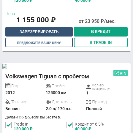
120 000
₽
40 000
₽
Цена:
1 155 000
₽
от
23 950
₽/мес.
В КРЕДИТ
ЗАРЕЗЕРВИРОВАТЬ
В TRADE IN
ПРЕДЛОЖИТЕ ВАШУ ЦЕНУ
VIN
Volkswagen Tiguan с пробегом
Кол-во
Год
Пробег
владельцев
2012
125000 км
1
Топливо
Двигатель
Привод
Бензин
2.0 л/ 170 л.с.
Полный
Делаем скидку, если вы берете в:
Trade In
Кредит от 6,5%
120 000
₽
40 000
₽