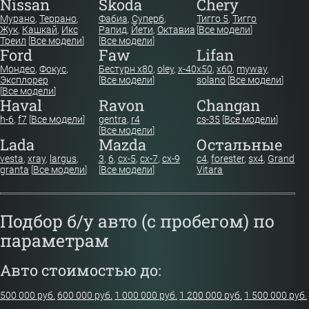
Nissan
Skoda
Chery
Мурано
,
Террано
,
Фабиа
,
Суперб
,
Тигго 5
,
Тигго
Жук
,
Кашкай
,
Икс
Рапид
,
Йети
,
Октавиа
[
Все модели
]
Треил
[
Все модели
]
[
Все модели
]
Ford
Faw
Lifan
Мондео
,
Фокус
,
Бестурн х80
,
oley
,
x-40
x50
,
x60
,
myway
,
Эксплорер
[
Все модели
]
solano
[
Все модели
]
[
Все модели
]
Haval
Ravon
Changan
h-6
,
f7
[
Все модели
]
gentra
,
r4
cs-35
[
Все модели
]
[
Все модели
]
Lada
Mazda
Остальные
vesta
,
xray
,
largus
,
3
,
6
,
cx-5
,
cx-7
,
cx-9
c4
,
forester
,
sx4
,
Grand
granta
[
Все модели
]
[
Все модели
]
Vitara
Подбор б/у авто (с пробегом) по
параметрам
Авто стоимостью до:
500 000 руб.
600 000 руб.
1 000 000 руб.
1 200 000 руб.
1 500 000 руб.