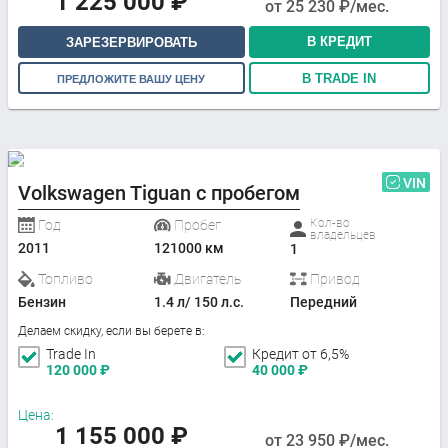
1 225 000
₽
от
25 230
₽/мес.
В КРЕДИТ
ЗАРЕЗЕРВИРОВАТЬ
В TRADE IN
ПРЕДЛОЖИТЕ ВАШУ ЦЕНУ
VIN
Volkswagen Tiguan с пробегом
Кол-во
Год
Пробег
владельцев
2011
121000 км
1
Топливо
Двигатель
Привод
Бензин
1.4 л/ 150 л.с.
Передний
Делаем скидку, если вы берете в:
Trade In
Кредит от 6,5%
120 000
₽
40 000
₽
Цена:
1 155 000
₽
от
23 950
₽/мес.