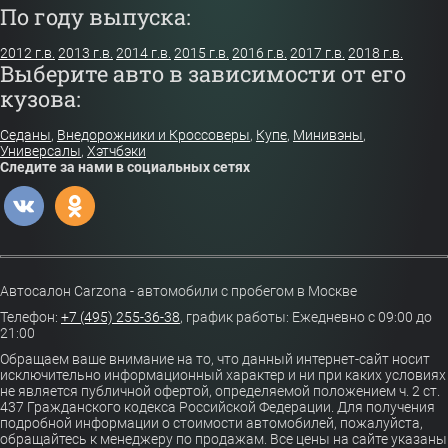
По году выпуска:
2012 г.в.
2013 г.в.
2014 г.в.
2015 г.в.
2016 г.в.
2017 г.в.
2018 г.в.
Выберите авто в зависимости от его
кузова:
Седаны
,
Внедорожники и Кроссоверы
,
Купе
,
Минивэны
,
Универсалы
,
Хэтчбэки
Следите за нами в социальных сетях
Автосалон Carzona - автомобили с пробегом в Москве
Телефон:
+7 (495) 255-36-38
,
график работы: Ежедневно с 09:00 до
21:00
Обращаем ваше внимание на то, что данный интернет-сайт носит
исключительно информационный характер и ни при каких условиях
не является публичной офертой, определяемой положением ч. 2 ст.
437 Гражданского кодекса Российской Федерации. Для получения
подробной информации о стоимости автомобилей, пожалуйста,
обращайтесь к менеджеру по продажам. Все цены на сайте указаны