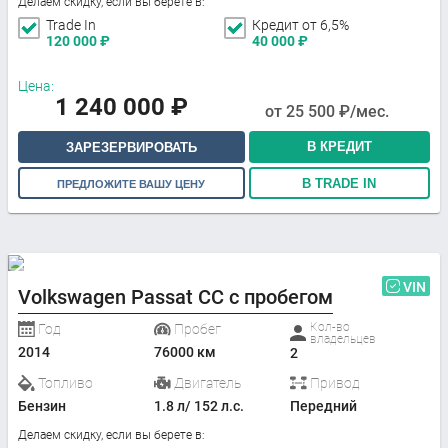
Делаем скидку, если вы берете в:
Trade In
Кредит от 6,5%
120 000
₽
40 000
₽
Цена:
1 240 000
₽
от
25 500
₽/мес.
В КРЕДИТ
ЗАРЕЗЕРВИРОВАТЬ
В TRADE IN
ПРЕДЛОЖИТЕ ВАШУ ЦЕНУ
VIN
Volkswagen Passat CC с пробегом
Кол-во
Год
Пробег
владельцев
2014
76000 км
2
Топливо
Двигатель
Привод
Бензин
1.8 л/ 152 л.с.
Передний
Делаем скидку, если вы берете в: