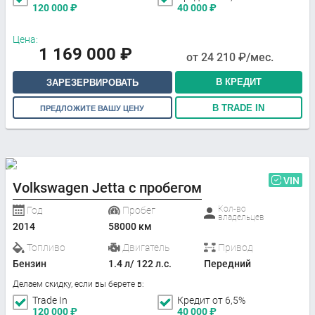
120 000
₽
40 000
₽
Цена:
1 169 000
₽
от
24 210
₽/мес.
В КРЕДИТ
ЗАРЕЗЕРВИРОВАТЬ
В TRADE IN
ПРЕДЛОЖИТЕ ВАШУ ЦЕНУ
VIN
Volkswagen Jetta с пробегом
Кол-во
Год
Пробег
владельцев
2014
58000 км
Топливо
Двигатель
Привод
Бензин
1.4 л/ 122 л.с.
Передний
Делаем скидку, если вы берете в:
Trade In
Кредит от 6,5%
120 000
₽
40 000
₽