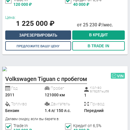
120 000
₽
40 000
₽
Цена:
1 225 000
₽
от
25 230
₽/мес.
В КРЕДИТ
ЗАРЕЗЕРВИРОВАТЬ
В TRADE IN
ПРЕДЛОЖИТЕ ВАШУ ЦЕНУ
VIN
Volkswagen Tiguan с пробегом
Кол-во
Год
Пробег
владельцев
2011
121000 км
1
Топливо
Двигатель
Привод
Бензин
1.4 л/ 150 л.с.
Передний
Делаем скидку, если вы берете в:
Trade In
Кредит от 6,5%