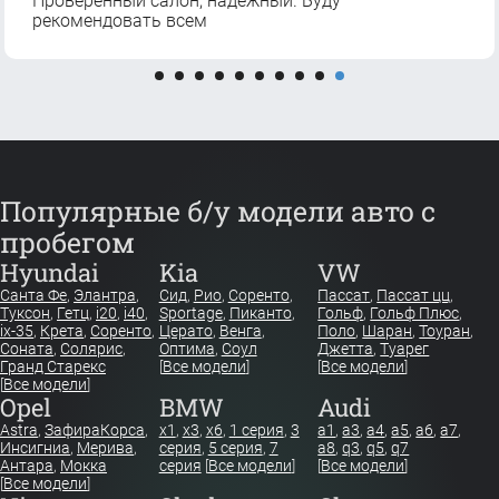
Проверенный салон, надежный. Буду
рекомендовать всем
Популярные б/у модели авто с
пробегом
Hyundai
Kia
VW
Санта Фе
,
Элантра
,
Сид
,
Рио
,
Соренто
,
Пассат
,
Пассат цц
,
Туксон
,
Гетц
,
i20
,
i40
,
Sportage
,
Пиканто
,
Гольф
,
Гольф Плюс
,
ix-35
,
Крета
,
Соренто
,
Церато
,
Венга
,
Поло
,
Шаран
,
Тоуран
,
Соната
,
Солярис
,
Оптима
,
Соул
Джетта
,
Туарег
Гранд Старекс
[
Все модели
]
[
Все модели
]
[
Все модели
]
Opel
BMW
Audi
Astra
,
Зафира
Корса
,
x1
,
x3
,
x6
,
1 серия
,
3
a1
,
a3
,
a4
,
a5
,
a6
,
a7
,
Инсигниа
,
Мерива
,
серия
,
5 серия
,
7
a8
,
q3
,
q5
,
q7
Антара
,
Мокка
серия
[
Все модели
]
[
Все модели
]
[
Все модели
]