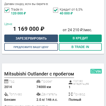
Делаем скидку, если вы берете в:
Trade In
Кредит от 6,5%
120 000
₽
40 000
₽
Цена:
1 169 000
₽
от
24 210
₽/мес.
В КРЕДИТ
ЗАРЕЗЕРВИРОВАТЬ
В TRADE IN
ПРЕДЛОЖИТЕ ВАШУ ЦЕНУ
VIN
Mitsubishi Outlander с пробегом
Кол-во
Год
Пробег
владельцев
2014
74000 км
1
Топливо
Двигатель
Привод
Бензин
2.0 л/ 146 л.с.
Полный