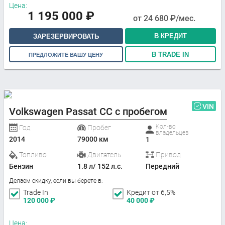
Цена:
1 195 000
₽
от
24 680
₽/мес.
В КРЕДИТ
ЗАРЕЗЕРВИРОВАТЬ
В TRADE IN
ПРЕДЛОЖИТЕ ВАШУ ЦЕНУ
VIN
Volkswagen Passat CC с пробегом
Кол-во
Год
Пробег
владельцев
2014
79000 км
1
Топливо
Двигатель
Привод
Бензин
1.8 л/ 152 л.с.
Передний
Делаем скидку, если вы берете в:
Trade In
Кредит от 6,5%
120 000
₽
40 000
₽
Цена: