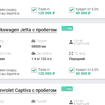
Trade In
Кредит от 6,5%
аем скидку,
120 000
₽
40 000
₽
 вы берете в:
VIN
lkswagen Jetta с пробегом
Кол-во
Год
Пробег
владельцев
4
58000 км
Топливо
Двигатель
Привод
зин
1.4 л/ 122 л.с.
Передний
Trade In
Кредит от 6,5%
аем скидку,
120 000
₽
40 000
₽
 вы берете в:
VIN
evrolet Captiva с пробегом
Кол-во
Год
Пробег
владельцев