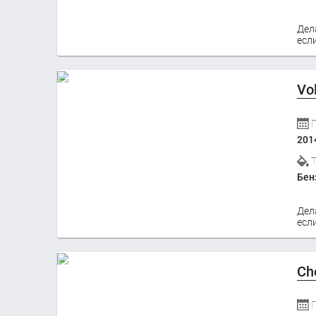
Дел
если
Vo
201
Бен
Дел
если
Ch