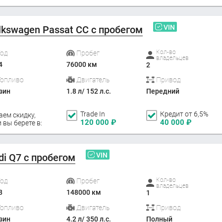
VIN
lkswagen Passat CC с пробегом
Кол-во
Год
Пробег
владельцев
4
76000 км
2
Топливо
Двигатель
Привод
зин
1.8 л/ 152 л.с.
Передний
Trade In
Кредит от 6,5%
аем скидку,
120 000
₽
40 000
₽
 вы берете в:
VIN
di Q7 с пробегом
Кол-во
Год
Пробег
владельцев
8
148000 км
1
Топливо
Двигатель
Привод
зин
4.2 л/ 350 л.с.
Полный