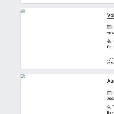
Vo
201
Бен
Дел
если
Au
200
Бен