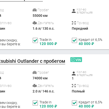
Кол-во
Год
Пробег
владельцев
4
55000 км
Топливо
Двигатель
Привод
зин
1.6 л/ 130 л.с.
Передний
Trade In
Кредит от 6,5%
аем скидку,
120 000
₽
40 000
₽
 вы берете в:
VIN
tsubishi Outlander с пробегом
Кол-во
Год
Пробег
владельцев
4
74000 км
1
Топливо
Двигатель
Привод
зин
2.0 л/ 146 л.с.
Полный
Trade In
Кредит от 6,5%
аем скидку,
120 000
₽
40 000
₽
 вы берете в: