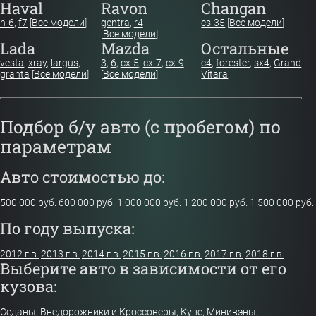
Haval
Ravon
Changan
h-6
,
f7
[
Все модели
]
gentra
,
r4
cs-35
[
Все модели
]
[
Все модели
]
Lada
Mazda
Остальные
vesta
,
xray
,
largus
,
3
,
6
,
cx-5
,
cx-7
,
cx-9
c4
,
forester
,
sx4
,
Grand
granta
[
Все модели
]
[
Все модели
]
Vitara
Подбор б/у авто (с пробегом) по
параметрам
Авто стоимостью до:
500 000 руб.
600 000 руб.
1 000 000 руб.
1 200 000 руб.
1 500 000 руб.
По году выпуска:
2012 г.в.
2013 г.в.
2014 г.в.
2015 г.в.
2016 г.в.
2017 г.в.
2018 г.в.
Выберите авто в зависимости от его
кузова:
Седаны
,
Внедорожники и Кроссоверы
,
Купе
,
Минивэны
,