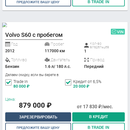
В TRADE IN
ПРЕДЛОЖИТЕ ВАШУ ЦЕНУ
VIN
Volvo S60 с пробегом
Кол-во
Год
Пробег
владельцев
2012
117000 км
1
Топливо
Двигатель
Привод
Бензин
1.6 л/ 180 л.с.
Передний
Делаем скидку, если вы берете в:
Trade In
Кредит от 6,5%
80 000
₽
20 000
₽
Цена:
879 000
₽
от
17 830
₽/мес.
В КРЕДИТ
ЗАРЕЗЕРВИРОВАТЬ
В TRADE IN
ПРЕДЛОЖИТЕ ВАШУ ЦЕНУ