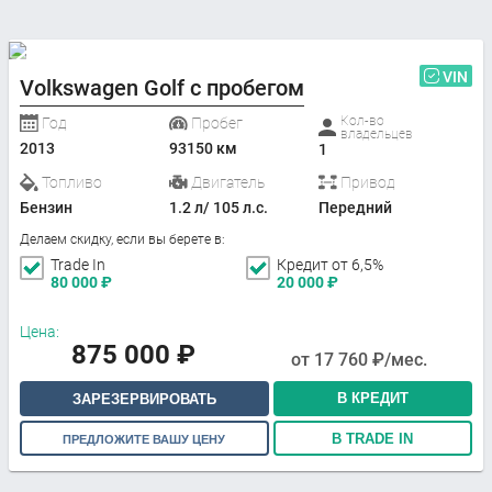
VIN
Volkswagen Golf с пробегом
Кол-во
Год
Пробег
владельцев
2013
93150 км
1
Топливо
Двигатель
Привод
Бензин
1.2 л/ 105 л.с.
Передний
Делаем скидку, если вы берете в:
Trade In
Кредит от 6,5%
80 000
₽
20 000
₽
Цена:
875 000
₽
от
17 760
₽/мес.
В КРЕДИТ
ЗАРЕЗЕРВИРОВАТЬ
В TRADE IN
ПРЕДЛОЖИТЕ ВАШУ ЦЕНУ