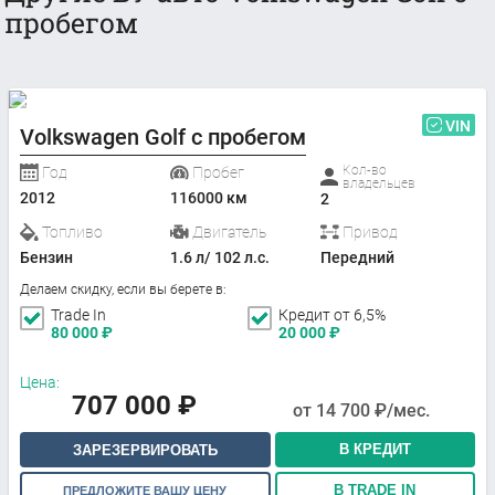
пробегом
VIN
Volkswagen Golf с пробегом
Кол-во
Год
Пробег
владельцев
2012
116000 км
2
Топливо
Двигатель
Привод
Бензин
1.6 л/ 102 л.с.
Передний
Делаем скидку, если вы берете в:
Trade In
Кредит от 6,5%
80 000
₽
20 000
₽
Цена:
707 000
₽
от
14 700
₽/мес.
В КРЕДИТ
ЗАРЕЗЕРВИРОВАТЬ
В TRADE IN
ПРЕДЛОЖИТЕ ВАШУ ЦЕНУ