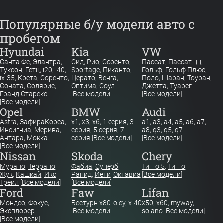
Популярные б/у модели авто с
пробегом
Hyundai
Kia
VW
Санта Фе
,
Элантра
,
Сид
,
Рио
,
Соренто
,
Пассат
,
Пассат цц
,
Туксон
,
Гетц
,
i20
,
i40
,
Sportage
,
Пиканто
,
Гольф
,
Гольф Плюс
,
ix-35
,
Крета
,
Соренто
,
Церато
,
Венга
,
Поло
,
Шаран
,
Тоуран
,
Соната
,
Солярис
,
Оптима
,
Соул
Джетта
,
Туарег
Гранд Старекс
[
Все модели
]
[
Все модели
]
[
Все модели
]
Opel
BMW
Audi
Astra
,
Зафира
Корса
,
x1
,
x3
,
x6
,
1 серия
,
3
a1
,
a3
,
a4
,
a5
,
a6
,
a7
,
Инсигниа
,
Мерива
,
серия
,
5 серия
,
7
a8
,
q3
,
q5
,
q7
Антара
,
Мокка
серия
[
Все модели
]
[
Все модели
]
[
Все модели
]
Nissan
Skoda
Chery
Мурано
,
Террано
,
Фабиа
,
Суперб
,
Тигго 5
,
Тигго
Жук
,
Кашкай
,
Икс
Рапид
,
Йети
,
Октавиа
[
Все модели
]
Треил
[
Все модели
]
[
Все модели
]
Ford
Faw
Lifan
Мондео
,
Фокус
,
Бестурн х80
,
oley
,
x-40
x50
,
x60
,
myway
,
Эксплорер
[
Все модели
]
solano
[
Все модели
]
[
Все модели
]