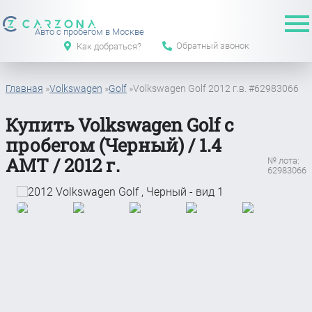
Авто с пробегом в Москве
Обратный звонок
Как добраться?
Главная
»
Volkswagen
»
Golf
»
Volkswagen Golf 2012 г.в. #62983066
Купить Volkswagen Golf с
пробегом (Черный) / 1.4
АМТ / 2012 г.
№ лота:
62983066