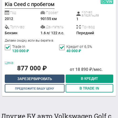
VIN
Kia Ceed с пробегом
Кол-во
Год
Пробег
владельцев
2012
90155 км
1
Топливо
Двигатель
Привод
Бензин
1.6 л/ 122 л.с.
Передний
Делаем скидку, если вы берете в:
Trade In
Кредит от 6,5%
120 000
₽
40 000
₽
Цена:
877 000
₽
от
18 890
₽/мес.
В КРЕДИТ
ЗАРЕЗЕРВИРОВАТЬ
В TRADE IN
ПРЕДЛОЖИТЕ ВАШУ ЦЕНУ
Другие БУ авто Volkswagen Golf с