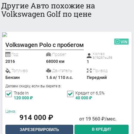
Другие Авто похожие на
Volkswagen Golf по цене
VIN
Volkswagen Polo с пробегом
Кол-во
Год
Пробег
владельцев
2016
68000 км
1
Топливо
Двигатель
Привод
Бензин
1.6 л/ 110 л.с.
Передний
Делаем скидку, если вы берете в:
Trade In
Кредит от 6,5%
120 000
₽
40 000
₽
Цена:
914 000
₽
от
19 560
₽/мес.
В КРЕДИТ
ЗАРЕЗЕРВИРОВАТЬ