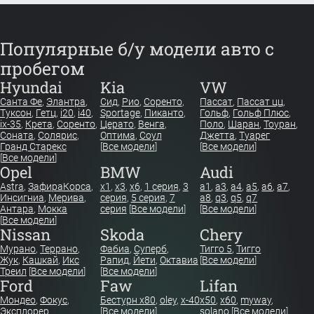
Популярные б/у модели авто с
пробегом
Hyundai
Kia
VW
Санта Фе
,
Элантра
,
Сид
,
Рио
,
Соренто
,
Пассат
,
Пассат цц
,
Туксон
,
Гетц
,
i20
,
i40
,
Sportage
,
Пиканто
,
Гольф
,
Гольф Плюс
,
ix-35
,
Крета
,
Соренто
,
Церато
,
Венга
,
Поло
,
Шаран
,
Тоуран
,
Соната
,
Солярис
,
Оптима
,
Соул
Джетта
,
Туарег
Гранд Старекс
[
Все модели
]
[
Все модели
]
[
Все модели
]
Opel
BMW
Audi
Astra
,
Зафира
Корса
,
x1
,
x3
,
x6
,
1 серия
,
3
a1
,
a3
,
a4
,
a5
,
a6
,
a7
,
Инсигниа
,
Мерива
,
серия
,
5 серия
,
7
a8
,
q3
,
q5
,
q7
Антара
,
Мокка
серия
[
Все модели
]
[
Все модели
]
[
Все модели
]
Nissan
Skoda
Chery
Мурано
,
Террано
,
Фабиа
,
Суперб
,
Тигго 5
,
Тигго
Жук
,
Кашкай
,
Икс
Рапид
,
Йети
,
Октавиа
[
Все модели
]
Треил
[
Все модели
]
[
Все модели
]
Ford
Faw
Lifan
Мондео
,
Фокус
,
Бестурн х80
,
oley
,
x-40
x50
,
x60
,
myway
,
Эксплорер
[
Все модели
]
solano
[
Все модели
]