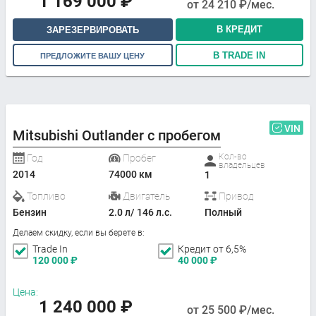
1 169 000
₽
от
24 210
₽/мес.
В КРЕДИТ
ЗАРЕЗЕРВИРОВАТЬ
В TRADE IN
ПРЕДЛОЖИТЕ ВАШУ ЦЕНУ
VIN
Mitsubishi Outlander с пробегом
Кол-во
Год
Пробег
владельцев
2014
74000 км
1
Топливо
Двигатель
Привод
Бензин
2.0 л/ 146 л.с.
Полный
Делаем скидку, если вы берете в:
Trade In
Кредит от 6,5%
120 000
₽
40 000
₽
Цена:
1 240 000
₽
от
25 500
₽/мес.