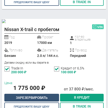
В TRADE IN
ПРЕДЛОЖИТЕ ВАШУ ЦЕНУ
VIN
Nissan X-trail с пробегом
Кол-во
Год
Пробег
владельцев
2019
17000 км
1
Топливо
Двигатель
Привод
Бензин
2.0 л/ 144 л.с.
Передний
Делаем скидку, если вы берете в:
Trade In
Кредит от 6,5%
200 000
₽
100 000
₽
Цена:
1 775 000
₽
от
37 800
₽/мес.
В КРЕДИТ
ЗАРЕЗЕРВИРОВАТЬ
В TRADE IN
ПРЕДЛОЖИТЕ ВАШУ ЦЕНУ