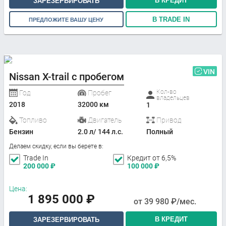
В КРЕДИТ
ЗАРЕЗЕРВИРОВАТЬ
В TRADE IN
ПРЕДЛОЖИТЕ ВАШУ ЦЕНУ
VIN
Nissan X-trail с пробегом
Кол-во
Год
Пробег
владельцев
2018
32000 км
1
Топливо
Двигатель
Привод
Бензин
2.0 л/ 144 л.с.
Полный
Делаем скидку, если вы берете в:
Trade In
Кредит от 6,5%
200 000
₽
100 000
₽
Цена:
1 895 000
₽
от
39 980
₽/мес.
В КРЕДИТ
ЗАРЕЗЕРВИРОВАТЬ