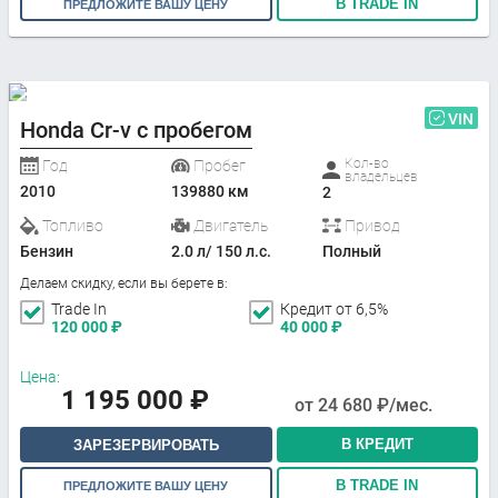
В TRADE IN
ПРЕДЛОЖИТЕ ВАШУ ЦЕНУ
VIN
Honda Cr-v с пробегом
Кол-во
Год
Пробег
владельцев
2010
139880 км
2
Топливо
Двигатель
Привод
Бензин
2.0 л/ 150 л.с.
Полный
Делаем скидку, если вы берете в:
Trade In
Кредит от 6,5%
120 000
₽
40 000
₽
Цена:
1 195 000
₽
от
24 680
₽/мес.
В КРЕДИТ
ЗАРЕЗЕРВИРОВАТЬ
В TRADE IN
ПРЕДЛОЖИТЕ ВАШУ ЦЕНУ