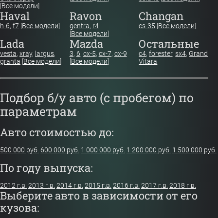
[
Все модели
]
Haval
Ravon
Changan
h-6
,
f7
[
Все модели
]
gentra
,
r4
cs-35
[
Все модели
]
[
Все модели
]
Lada
Mazda
Остальные
vesta
,
xray
,
largus
,
3
,
6
,
cx-5
,
cx-7
,
cx-9
c4
,
forester
,
sx4
,
Grand
granta
[
Все модели
]
[
Все модели
]
Vitara
Подбор б/у авто (с пробегом) по
параметрам
Авто стоимостью до:
500 000 руб.
600 000 руб.
1 000 000 руб.
1 200 000 руб.
1 500 000 руб.
По году выпуска:
2012 г.в.
2013 г.в.
2014 г.в.
2015 г.в.
2016 г.в.
2017 г.в.
2018 г.в.
Выберите авто в зависимости от его
кузова: