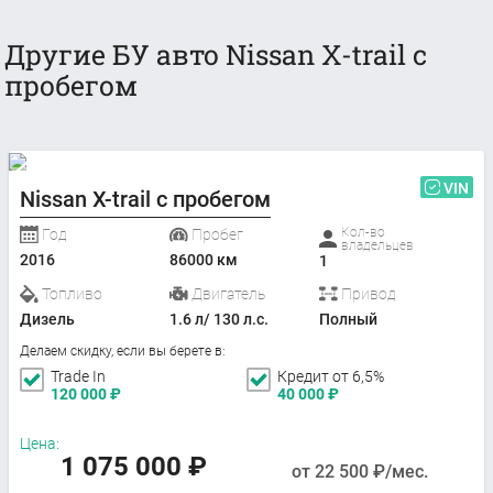
Другие БУ авто Nissan X-trail с
пробегом
VIN
Nissan X-trail с пробегом
Кол-во
Год
Пробег
владельцев
2016
86000 км
1
Топливо
Двигатель
Привод
Дизель
1.6 л/ 130 л.с.
Полный
Делаем скидку, если вы берете в:
Trade In
Кредит от 6,5%
120 000
₽
40 000
₽
Цена:
1 075 000
₽
от
22 500
₽/мес.