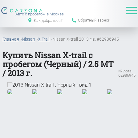
Авто с пробегом в Москве
Обратный звонок
Как добраться?
Главная
»
Nissan
»
X Trail
»
Nissan X-trail 2013 г.в. #62986945
Купить Nissan X-trail с
пробегом (Черный) / 2.5 MT
/ 2013 г.
№ лота:
62986945