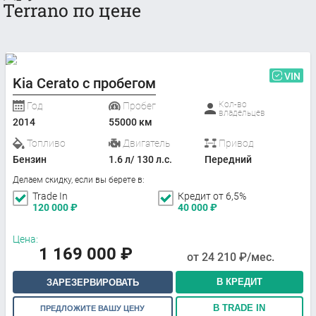
Terrano по цене
VIN
Kia Cerato с пробегом
Кол-во
Год
Пробег
владельцев
2014
55000 км
Топливо
Двигатель
Привод
Бензин
1.6 л/ 130 л.с.
Передний
Делаем скидку, если вы берете в:
Trade In
Кредит от 6,5%
120 000
₽
40 000
₽
Цена:
1 169 000
₽
от
24 210
₽/мес.
В КРЕДИТ
ЗАРЕЗЕРВИРОВАТЬ
В TRADE IN
ПРЕДЛОЖИТЕ ВАШУ ЦЕНУ