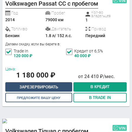
VIN
Volkswagen Passat CC с пробегом
Кол-во
Год
Пробег
владельцев
2014
79000 км
1
Топливо
Двигатель
Привод
Бензин
1.8 л/ 152 л.с.
Передний
Делаем скидку, если вы берете в:
Trade In
Кредит от 6,5%
120 000
₽
40 000
₽
Цена:
1 180 000
₽
от
24 410
₽/мес.
В КРЕДИТ
ЗАРЕЗЕРВИРОВАТЬ
В TRADE IN
ПРЕДЛОЖИТЕ ВАШУ ЦЕНУ
VIN
Volkswagen Tiguan с пробегом