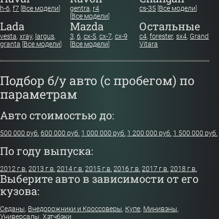
h-6
,
f7
[
Все модели
]
gentra
,
r4
cs-35
[
Все модели
]
[
Все модели
]
Lada
Mazda
Остальные
vesta
,
xray
,
largus
,
3
,
6
,
cx-5
,
cx-7
,
cx-9
c4
,
forester
,
sx4
,
Grand
granta
[
Все модели
]
[
Все модели
]
Vitara
Подбор б/у авто (с пробегом) по
параметрам
Авто стоимостью до:
500 000 руб.
600 000 руб.
1 000 000 руб.
1 200 000 руб.
1 500 000 руб.
По году выпуска:
2012 г.в.
2013 г.в.
2014 г.в.
2015 г.в.
2016 г.в.
2017 г.в.
2018 г.в.
Выберите авто в зависимости от его
кузова:
Седаны
,
Внедорожники и Кроссоверы
,
Купе
,
Минивэны
,
Универсалы
,
Хэтчбэки