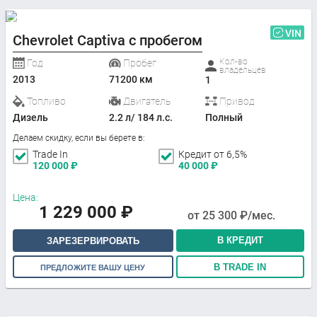
VIN
Chevrolet Captiva с пробегом
Кол-во
Год
Пробег
владельцев
2013
71200 км
1
Топливо
Двигатель
Привод
Дизель
2.2 л/ 184 л.с.
Полный
Делаем скидку, если вы берете в:
Trade In
Кредит от 6,5%
120 000
₽
40 000
₽
Цена:
1 229 000
₽
от
25 300
₽/мес.
В КРЕДИТ
ЗАРЕЗЕРВИРОВАТЬ
В TRADE IN
ПРЕДЛОЖИТЕ ВАШУ ЦЕНУ