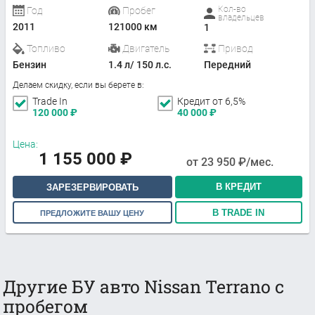
Кол-во
Год
Пробег
владельцев
2011
121000 км
1
Топливо
Двигатель
Привод
Бензин
1.4 л/ 150 л.с.
Передний
Делаем скидку, если вы берете в:
Trade In
Кредит от 6,5%
120 000
₽
40 000
₽
Цена:
1 155 000
₽
от
23 950
₽/мес.
В КРЕДИТ
ЗАРЕЗЕРВИРОВАТЬ
В TRADE IN
ПРЕДЛОЖИТЕ ВАШУ ЦЕНУ
Другие БУ авто Nissan Terrano с
пробегом