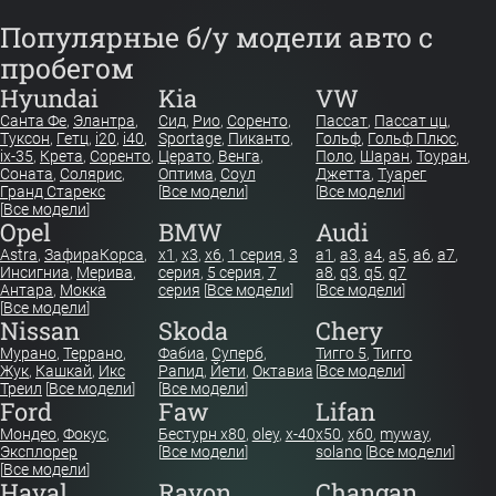
Популярные б/у модели авто с
пробегом
Hyundai
Kia
VW
Санта Фе
,
Элантра
,
Сид
,
Рио
,
Соренто
,
Пассат
,
Пассат цц
,
Туксон
,
Гетц
,
i20
,
i40
,
Sportage
,
Пиканто
,
Гольф
,
Гольф Плюс
,
ix-35
,
Крета
,
Соренто
,
Церато
,
Венга
,
Поло
,
Шаран
,
Тоуран
,
Соната
,
Солярис
,
Оптима
,
Соул
Джетта
,
Туарег
Гранд Старекс
[
Все модели
]
[
Все модели
]
[
Все модели
]
Opel
BMW
Audi
Astra
,
Зафира
Корса
,
x1
,
x3
,
x6
,
1 серия
,
3
a1
,
a3
,
a4
,
a5
,
a6
,
a7
,
Инсигниа
,
Мерива
,
серия
,
5 серия
,
7
a8
,
q3
,
q5
,
q7
Антара
,
Мокка
серия
[
Все модели
]
[
Все модели
]
[
Все модели
]
Nissan
Skoda
Chery
Мурано
,
Террано
,
Фабиа
,
Суперб
,
Тигго 5
,
Тигго
Жук
,
Кашкай
,
Икс
Рапид
,
Йети
,
Октавиа
[
Все модели
]
Треил
[
Все модели
]
[
Все модели
]
Ford
Faw
Lifan
Мондео
,
Фокус
,
Бестурн х80
,
oley
,
x-40
x50
,
x60
,
myway
,
Эксплорер
[
Все модели
]
solano
[
Все модели
]
[
Все модели
]
Haval
Ravon
Changan