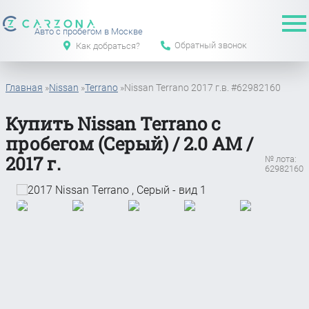
Авто с пробегом в Москве
Обратный звонок
Как добраться?
Главная
»
Nissan
»
Terrano
»
Nissan Terrano 2017 г.в. #62982160
Купить Nissan Terrano с
пробегом (Серый) / 2.0 АМ /
2017 г.
№ лота:
62982160