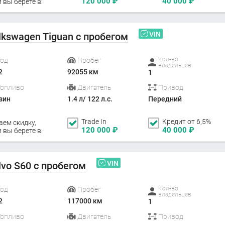
120 000
₽
40 000
₽
 вы берете в:
VIN
lkswagen Tiguan с пробегом
Кол-во
Год
Пробег
владельцев
2
92055 км
1
Топливо
Двигатель
Привод
зин
1.4 л/ 122 л.с.
Передний
Trade In
Кредит от 6,5%
аем скидку,
120 000
₽
40 000
₽
 вы берете в:
VIN
lvo S60 с пробегом
Кол-во
Год
Пробег
владельцев
2
117000 км
1
Топливо
Двигатель
Привод