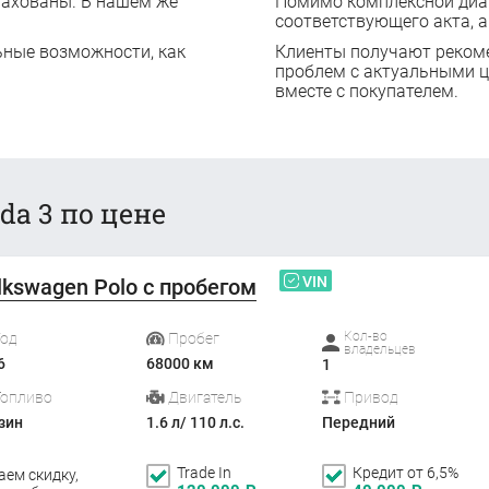
рахованы. В нашем же
Помимо комплексной диаг
соответствующего акта, а
ьные возможности, как
Клиенты получают реком
проблем с актуальными 
вместе с покупателем.
da 3 по цене
VIN
lkswagen Polo с пробегом
Кол-во
Год
Пробег
владельцев
6
68000 км
1
Топливо
Двигатель
Привод
зин
1.6 л/ 110 л.с.
Передний
Trade In
Кредит от 6,5%
аем скидку,