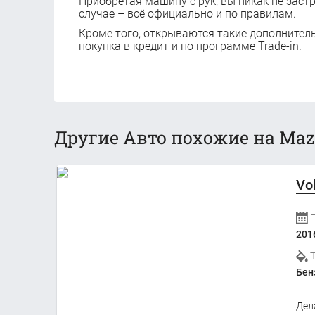
Приобретая машину с рук, вы никак не заст
случае – всё официально и по правилам.
Кроме того, открываются такие дополнител
покупка в кредит и по программе Trade-in.
Другие Авто похожие на Maz
Vo
201
Бен
Дел