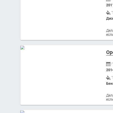
201
Диз
Дел
если
Op
201
Бен
Дел
если