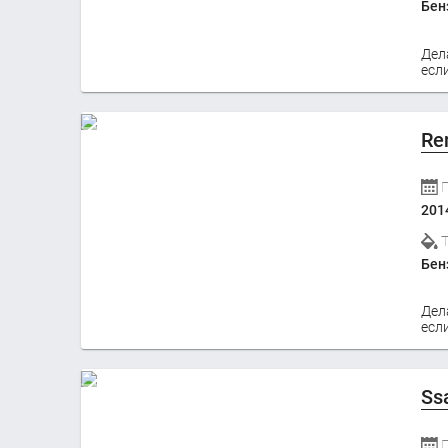
Бен
Дел
если
Re
201
Бен
Дел
если
Ss