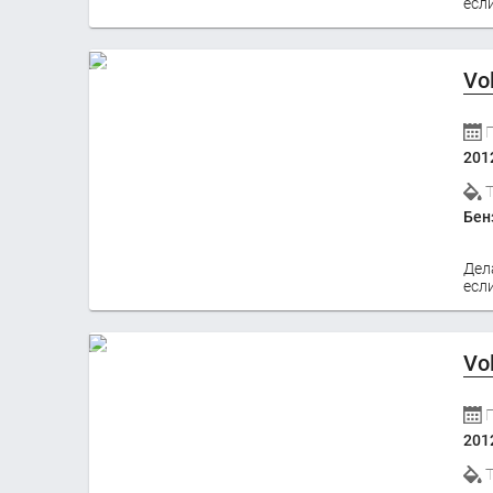
если
Vo
201
Бен
Дел
если
Vo
201