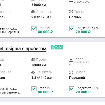
владельцев
1
84000 км
Топливо
Двигатель
Привод
ель
2.0 л/ 175 л.с.
Полный
Trade In
Кредит от 6,5%
аем скидку,
80 000
₽
20 000
₽
 вы берете в:
VIN
el Insignia с пробегом
Кол-во
Год
Пробег
владельцев
4
78000 км
1
Топливо
Двигатель
Привод
зин
1.8 л/ 140 л.с.
Передний
Trade In
Кредит от 6,5%
аем скидку,
80 000
₽
20 000
₽
 вы берете в: