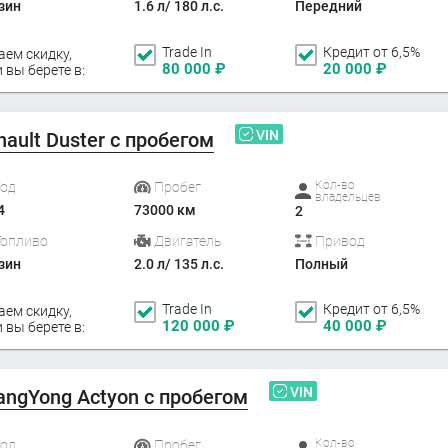
зин
1.6 л/ 180 л.с.
Передний
Trade In
Кредит от 6,5%
аем скидку,
80 000
₽
20 000
₽
 вы берете в:
VIN
nault Duster с пробегом
Кол-во
Год
Пробег
владельцев
4
73000 км
2
Топливо
Двигатель
Привод
зин
2.0 л/ 135 л.с.
Полный
Trade In
Кредит от 6,5%
аем скидку,
120 000
₽
40 000
₽
 вы берете в:
VIN
angYong Actyon с пробегом
Кол-во
Год
Пробег