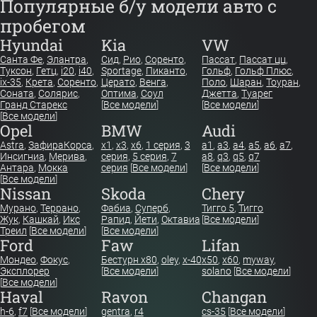
Популярные б/у модели авто с
пробегом
Hyundai
Kia
VW
Санта Фе
,
Элантра
,
Сид
,
Рио
,
Соренто
,
Пассат
,
Пассат цц
,
Туксон
,
Гетц
,
i20
,
i40
,
Sportage
,
Пиканто
,
Гольф
,
Гольф Плюс
,
ix-35
,
Крета
,
Соренто
,
Церато
,
Венга
,
Поло
,
Шаран
,
Тоуран
,
Соната
,
Солярис
,
Оптима
,
Соул
Джетта
,
Туарег
Гранд Старекс
[
Все модели
]
[
Все модели
]
[
Все модели
]
Opel
BMW
Audi
Astra
,
Зафира
Корса
,
x1
,
x3
,
x6
,
1 серия
,
3
a1
,
a3
,
a4
,
a5
,
a6
,
a7
,
Инсигниа
,
Мерива
,
серия
,
5 серия
,
7
a8
,
q3
,
q5
,
q7
Антара
,
Мокка
серия
[
Все модели
]
[
Все модели
]
[
Все модели
]
Nissan
Skoda
Chery
Мурано
,
Террано
,
Фабиа
,
Суперб
,
Тигго 5
,
Тигго
Жук
,
Кашкай
,
Икс
Рапид
,
Йети
,
Октавиа
[
Все модели
]
Треил
[
Все модели
]
[
Все модели
]
Ford
Faw
Lifan
Мондео
,
Фокус
,
Бестурн х80
,
oley
,
x-40
x50
,
x60
,
myway
,
Эксплорер
[
Все модели
]
solano
[
Все модели
]
[
Все модели
]
Haval
Ravon
Changan
h-6
,
f7
[
Все модели
]
gentra
,
r4
cs-35
[
Все модели
]