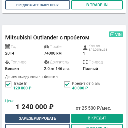
В TRADE IN
ПРЕДЛОЖИТЕ ВАШУ ЦЕНУ
VIN
Mitsubishi Outlander с пробегом
Кол-во
Год
Пробег
владельцев
2014
74000 км
1
Топливо
Двигатель
Привод
Бензин
2.0 л/ 146 л.с.
Полный
Делаем скидку, если вы берете в:
Trade In
Кредит от 6,5%
120 000
₽
40 000
₽
Цена:
1 240 000
₽
от
25 500
₽/мес.
В КРЕДИТ
ЗАРЕЗЕРВИРОВАТЬ