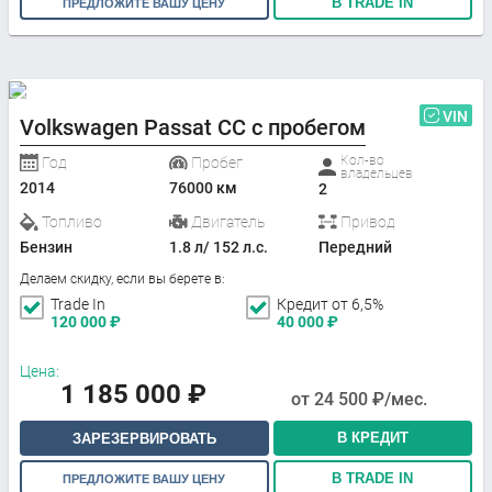
В TRADE IN
ПРЕДЛОЖИТЕ ВАШУ ЦЕНУ
VIN
Volkswagen Passat CC с пробегом
Кол-во
Год
Пробег
владельцев
2014
76000 км
2
Топливо
Двигатель
Привод
Бензин
1.8 л/ 152 л.с.
Передний
Делаем скидку, если вы берете в:
Trade In
Кредит от 6,5%
120 000
₽
40 000
₽
Цена:
1 185 000
₽
от
24 500
₽/мес.
В КРЕДИТ
ЗАРЕЗЕРВИРОВАТЬ
В TRADE IN
ПРЕДЛОЖИТЕ ВАШУ ЦЕНУ