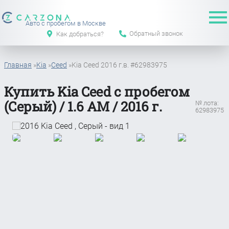
Авто с пробегом в Москве
Обратный звонок
Как добраться?
Главная
»
Kia
»
Ceed
»
Kia Ceed 2016 г.в. #62983975
Купить Kia Ceed с пробегом
(Серый) / 1.6 АМ / 2016 г.
№ лота:
62983975