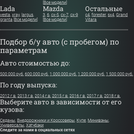
[
Все модели
]
Lada
Mazda
Остальные
vesta
,
xray
,
largus
,
3
,
6
,
cx-5
,
cx-7
,
cx-9
c4
,
forester
,
sx4
,
Grand
granta
[
Все модели
]
[
Все модели
]
Vitara
Подбор б/у авто (с пробегом) по
параметрам
Авто стоимостью до:
500 000 руб.
600 000 руб.
1 000 000 руб.
1 200 000 руб.
1 500 000 руб.
По году выпуска:
2012 г.в.
2013 г.в.
2014 г.в.
2015 г.в.
2016 г.в.
2017 г.в.
2018 г.в.
Выберите авто в зависимости от его
кузова:
Седаны
,
Внедорожники и Кроссоверы
,
Купе
,
Минивэны
,
Универсалы
,
Хэтчбэки
Следите за нами в социальных сетях