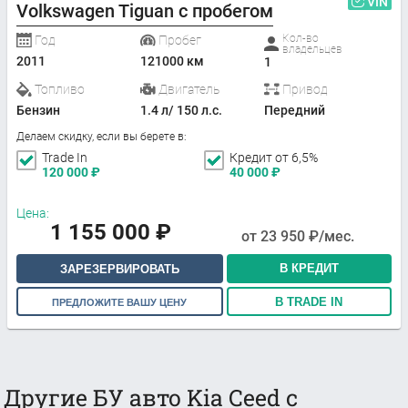
VIN
Volkswagen Tiguan с пробегом
Кол-во
Год
Пробег
владельцев
2011
121000 км
1
Топливо
Двигатель
Привод
Бензин
1.4 л/ 150 л.с.
Передний
Делаем скидку, если вы берете в:
Trade In
Кредит от 6,5%
120 000
₽
40 000
₽
Цена:
1 155 000
₽
от
23 950
₽/мес.
В КРЕДИТ
ЗАРЕЗЕРВИРОВАТЬ
В TRADE IN
ПРЕДЛОЖИТЕ ВАШУ ЦЕНУ
Другие БУ авто Kia Ceed с