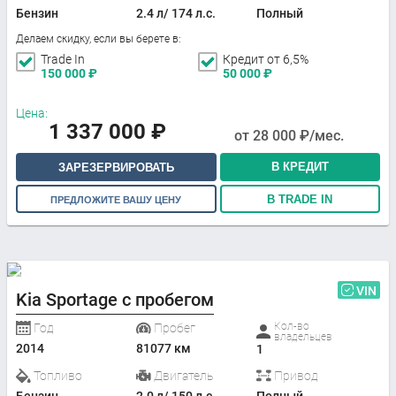
Бензин
2.4 л/ 174 л.с.
Полный
Делаем скидку, если вы берете в:
Trade In
Кредит от 6,5%
150 000
₽
50 000
₽
Цена:
1 337 000
₽
от
28 000
₽/мес.
В КРЕДИТ
ЗАРЕЗЕРВИРОВАТЬ
В TRADE IN
ПРЕДЛОЖИТЕ ВАШУ ЦЕНУ
VIN
Kia Sportage с пробегом
Кол-во
Год
Пробег
владельцев
2014
81077 км
1
Топливо
Двигатель
Привод
Бензин
2.0 л/ 150 л.с.
Полный