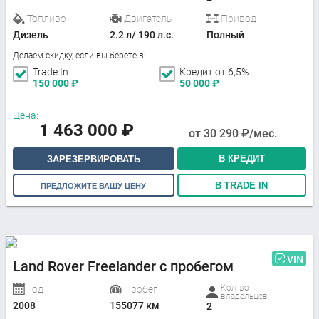
Топливо
Двигатель
Привод
Дизель
2.2 л/ 190 л.с.
Полный
Делаем скидку, если вы берете в:
Trade In
Кредит от 6,5%
150 000
₽
50 000
₽
Цена:
1 463 000
₽
от
30 290
₽/мес.
В КРЕДИТ
ЗАРЕЗЕРВИРОВАТЬ
В TRADE IN
ПРЕДЛОЖИТЕ ВАШУ ЦЕНУ
VIN
Land Rover Freelander с пробегом
Кол-во
Год
Пробег
владельцев
2008
155077 км
2