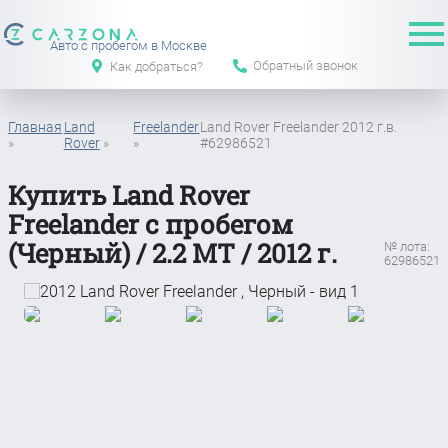
Авто с пробегом в Москве
Обратный звонок
Как добраться?
Главная
Land
Freelander
Land Rover Freelander 2012 г.в.
»
Rover
»
»
#62986521
Купить Land Rover
Freelander с пробегом
(Черный) / 2.2 MT / 2012 г.
№ лота:
62986521