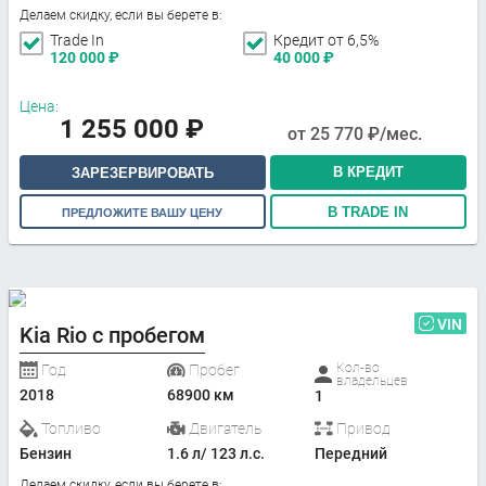
Делаем скидку, если вы берете в:
Trade In
Кредит от 6,5%
120 000
₽
40 000
₽
Цена:
1 255 000
₽
от
25 770
₽/мес.
В КРЕДИТ
ЗАРЕЗЕРВИРОВАТЬ
В TRADE IN
ПРЕДЛОЖИТЕ ВАШУ ЦЕНУ
VIN
Kia Rio с пробегом
Кол-во
Год
Пробег
владельцев
2018
68900 км
1
Топливо
Двигатель
Привод
Бензин
1.6 л/ 123 л.с.
Передний
Делаем скидку, если вы берете в: