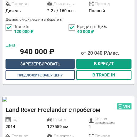
Топливо
Двигатель
Привод
Дизель
2.2 л/ 160 л.с.
Полный
Делаем скидку, если вы берете в:
Trade In
Кредит от 6,5%
120 000
₽
40 000
₽
Цена:
940 000
₽
от
20 040
₽/мес.
В КРЕДИТ
ЗАРЕЗЕРВИРОВАТЬ
В TRADE IN
ПРЕДЛОЖИТЕ ВАШУ ЦЕНУ
VIN
Land Rover Freelander с пробегом
Кол-во
Год
Пробег
владельцев
2014
127559 км
1
Топливо
Двигатель
Привод