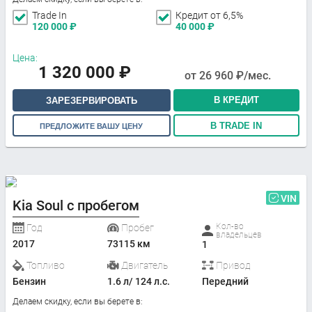
Trade In
Кредит от 6,5%
120 000
₽
40 000
₽
Цена:
1 320 000
₽
от
26 960
₽/мес.
В КРЕДИТ
ЗАРЕЗЕРВИРОВАТЬ
В TRADE IN
ПРЕДЛОЖИТЕ ВАШУ ЦЕНУ
VIN
Kia Soul с пробегом
Кол-во
Год
Пробег
владельцев
2017
73115 км
1
Топливо
Двигатель
Привод
Бензин
1.6 л/ 124 л.с.
Передний
Делаем скидку, если вы берете в: