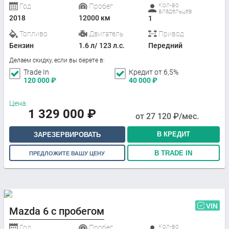
Кол-во
Год
Пробег
владельцев
2018
12000 км
1
Топливо
Двигатель
Привод
Бензин
1.6 л/ 123 л.с.
Передний
Делаем скидку, если вы берете в:
Trade In
Кредит от 6,5%
120 000
₽
40 000
₽
Цена:
1 329 000
₽
от
27 120
₽/мес.
В КРЕДИТ
ЗАРЕЗЕРВИРОВАТЬ
В TRADE IN
ПРЕДЛОЖИТЕ ВАШУ ЦЕНУ
VIN
Mazda 6 с пробегом
Кол-во
Год
Пробег