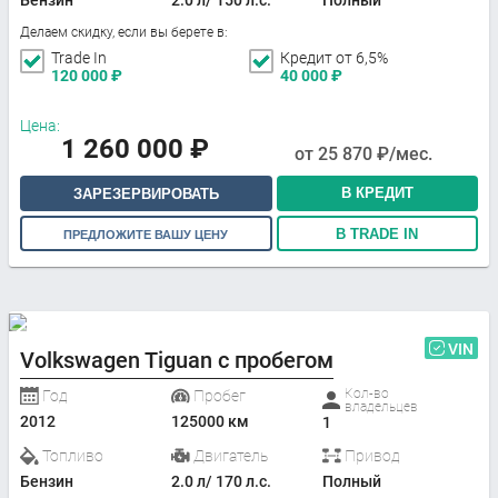
Делаем скидку, если вы берете в:
Trade In
Кредит от 6,5%
120 000
₽
40 000
₽
Цена:
1 260 000
₽
от
25 870
₽/мес.
В КРЕДИТ
ЗАРЕЗЕРВИРОВАТЬ
В TRADE IN
ПРЕДЛОЖИТЕ ВАШУ ЦЕНУ
VIN
Volkswagen Tiguan с пробегом
Кол-во
Год
Пробег
владельцев
2012
125000 км
1
Топливо
Двигатель
Привод
Бензин
2.0 л/ 170 л.с.
Полный