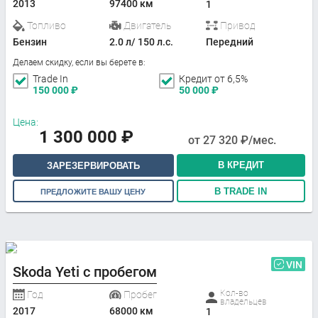
2013
97400 км
1
Топливо
Двигатель
Привод
Бензин
2.0 л/ 150 л.с.
Передний
Делаем скидку, если вы берете в:
Trade In
Кредит от 6,5%
150 000
₽
50 000
₽
Цена:
1 300 000
₽
от
27 320
₽/мес.
В КРЕДИТ
ЗАРЕЗЕРВИРОВАТЬ
В TRADE IN
ПРЕДЛОЖИТЕ ВАШУ ЦЕНУ
VIN
Skoda Yeti с пробегом
Кол-во
Год
Пробег
владельцев
2017
68000 км
1