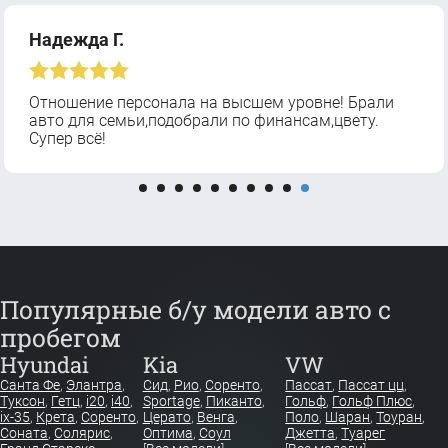
Надежда Г.
Отношение персонала на высшем уровне! Брали
авто для семьи,подобрали по финансам,цвету.
Супер всё!
Популярные б/у модели авто с
пробегом
Hyundai
Kia
VW
Санта Фе
,
Элантра
,
Сид
,
Рио
,
Соренто
,
Пассат
,
Пассат цц
,
Туксон
,
Гетц
,
i20
,
i40
,
Sportage
,
Пиканто
,
Гольф
,
Гольф Плюс
,
ix-35
,
Крета
,
Соренто
,
Церато
,
Венга
,
Поло
,
Шаран
,
Тоуран
,
Соната
,
Солярис
,
Оптима
,
Соул
Джетта
,
Туарег