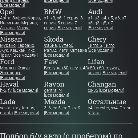
Гранд Старекс
[
Все модели
]
[
Все модели
]
[
Все модели
]
Opel
BMW
Audi
Astra
,
Зафира
Корса
,
x1
,
x3
,
x6
,
1 серия
,
3
a1
,
a3
,
a4
,
a5
,
a6
,
a7
,
Инсигниа
,
Мерива
,
серия
,
5 серия
,
7
a8
,
q3
,
q5
,
q7
Антара
,
Мокка
серия
[
Все модели
]
[
Все модели
]
[
Все модели
]
Nissan
Skoda
Chery
Мурано
,
Террано
,
Фабиа
,
Суперб
,
Тигго 5
,
Тигго
Жук
,
Кашкай
,
Икс
Рапид
,
Йети
,
Октавиа
[
Все модели
]
Треил
[
Все модели
]
[
Все модели
]
Ford
Faw
Lifan
Мондео
,
Фокус
,
Бестурн х80
,
oley
,
x-40
x50
,
x60
,
myway
,
Эксплорер
[
Все модели
]
solano
[
Все модели
]
[
Все модели
]
Haval
Ravon
Changan
h-6
,
f7
[
Все модели
]
gentra
,
r4
cs-35
[
Все модели
]
[
Все модели
]
Lada
Mazda
Остальные
vesta
,
xray
,
largus
,
3
,
6
,
cx-5
,
cx-7
,
cx-9
c4
,
forester
,
sx4
,
Grand
granta
[
Все модели
]
[
Все модели
]
Vitara
Подбор б/у авто (с пробегом) по