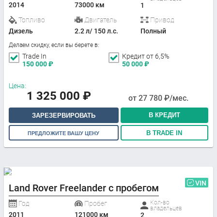
2014
73000 км
1
Топливо
Двигатель
Привод
Дизель
2.2 л/ 150 л.с.
Полный
Делаем скидку, если вы берете в:
Trade In
Кредит от 6,5%
150 000
₽
50 000
₽
Цена:
1 325 000
₽
от
27 780
₽/мес.
В КРЕДИТ
ЗАРЕЗЕРВИРОВАТЬ
В TRADE IN
ПРЕДЛОЖИТЕ ВАШУ ЦЕНУ
VIN
Land Rover Freelander с пробегом
Кол-во
Год
Пробег
владельцев
2011
121000 км
2