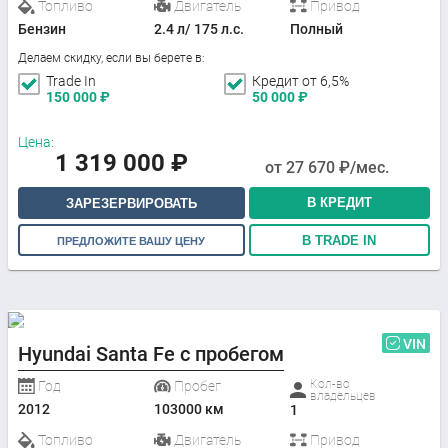
Топливо
Двигатель
Привод
Бензин
2.4 л/ 175 л.с.
Полный
Делаем скидку, если вы берете в:
Trade In
Кредит от 6,5%
150 000
₽
50 000
₽
Цена:
1 319 000
₽
от
27 670
₽/мес.
В КРЕДИТ
ЗАРЕЗЕРВИРОВАТЬ
В TRADE IN
ПРЕДЛОЖИТЕ ВАШУ ЦЕНУ
VIN
Hyundai Santa Fe с пробегом
Кол-во
Год
Пробег
владельцев
2012
103000 км
1
Топливо
Двигатель
Привод