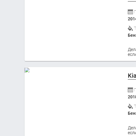
201
Бен
Дел
если
Ki
201
Бен
Дел
если