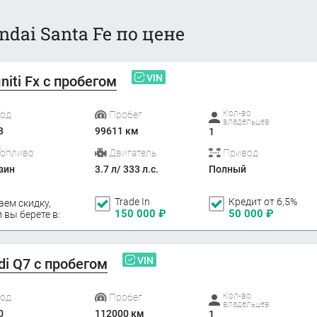
dai Santa Fe по цене
VIN
initi Fx с пробегом
Кол-во
Год
Пробег
владельцев
3
99611 км
1
Топливо
Двигатель
Привод
зин
3.7 л/ 333 л.с.
Полный
Trade In
Кредит от 6,5%
аем скидку,
150 000
₽
50 000
₽
 вы берете в:
VIN
di Q7 с пробегом
Кол-во
Год
Пробег
владельцев
0
112000 км
1