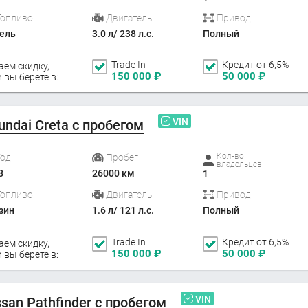
Топливо
Двигатель
Привод
ель
3.0 л/ 238 л.с.
Полный
Trade In
Кредит от 6,5%
аем скидку,
150 000
₽
50 000
₽
 вы берете в:
VIN
undai Creta с пробегом
Кол-во
Год
Пробег
владельцев
8
26000 км
1
Топливо
Двигатель
Привод
зин
1.6 л/ 121 л.с.
Полный
Trade In
Кредит от 6,5%
аем скидку,
150 000
₽
50 000
₽
 вы берете в:
VIN
ssan Pathfinder с пробегом