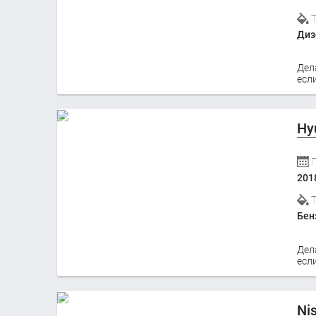
Диз
Дел
если
Hy
201
Бен
Дел
если
Ni