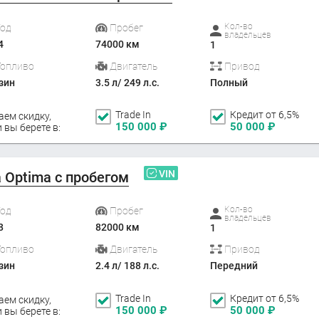
Кол-во
Год
Пробег
владельцев
4
74000 км
1
Топливо
Двигатель
Привод
зин
3.5 л/ 249 л.с.
Полный
Trade In
Кредит от 6,5%
аем скидку,
150 000
₽
50 000
₽
 вы берете в:
VIN
a Optima с пробегом
Кол-во
Год
Пробег
владельцев
8
82000 км
1
Топливо
Двигатель
Привод
зин
2.4 л/ 188 л.с.
Передний
Trade In
Кредит от 6,5%
аем скидку,
150 000
₽
50 000
₽
 вы берете в: