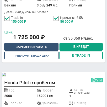
Бензин
3.5 л/ 249 л.с.
Полный
Делаем скидку, если вы берете в:
Trade In
Кредит от 6,5%
150 000
₽
50 000
₽
Цена:
1 725 000
₽
от
35 060
₽/мес.
В КРЕДИТ
ЗАРЕЗЕРВИРОВАТЬ
В TRADE IN
ПРЕДЛОЖИТЕ ВАШУ ЦЕНУ
VIN
Honda Pilot с пробегом
Кол-во
Год
Пробег
владельцев
2008
152001 км
1
Топливо
Двигатель
Привод