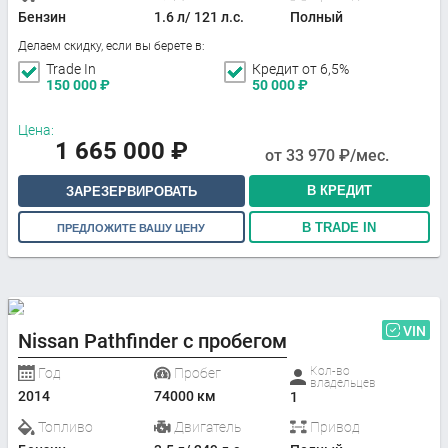
Бензин
1.6 л/ 121 л.с.
Полный
Делаем скидку, если вы берете в:
Trade In
Кредит от 6,5%
150 000
₽
50 000
₽
Цена:
1 665 000
₽
от
33 970
₽/мес.
В КРЕДИТ
ЗАРЕЗЕРВИРОВАТЬ
В TRADE IN
ПРЕДЛОЖИТЕ ВАШУ ЦЕНУ
VIN
Nissan Pathfinder с пробегом
Кол-во
Год
Пробег
владельцев
2014
74000 км
1
Топливо
Двигатель
Привод