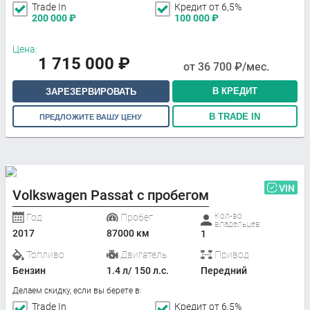
Trade In
Кредит от 6,5%
200 000
₽
100 000
₽
Цена:
1 715 000
₽
от
36 700
₽/мес.
В КРЕДИТ
ЗАРЕЗЕРВИРОВАТЬ
В TRADE IN
ПРЕДЛОЖИТЕ ВАШУ ЦЕНУ
VIN
Volkswagen Passat с пробегом
Кол-во
Год
Пробег
владельцев
2017
87000 км
1
Топливо
Двигатель
Привод
Бензин
1.4 л/ 150 л.с.
Передний
Делаем скидку, если вы берете в:
Trade In
Кредит от 6,5%