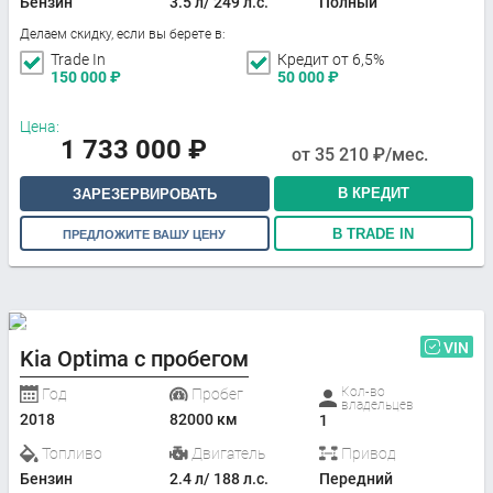
Бензин
3.5 л/ 249 л.с.
Полный
Делаем скидку, если вы берете в:
Trade In
Кредит от 6,5%
150 000
₽
50 000
₽
Цена:
1 733 000
₽
от
35 210
₽/мес.
В КРЕДИТ
ЗАРЕЗЕРВИРОВАТЬ
В TRADE IN
ПРЕДЛОЖИТЕ ВАШУ ЦЕНУ
VIN
Kia Optima с пробегом
Кол-во
Год
Пробег
владельцев
2018
82000 км
1
Топливо
Двигатель
Привод
Бензин
2.4 л/ 188 л.с.
Передний