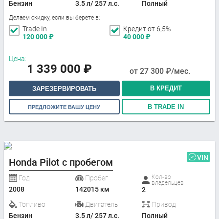
Бензин
3.5 л/ 257 л.с.
Полный
Делаем скидку, если вы берете в:
Trade In
Кредит от 6,5%
120 000
₽
40 000
₽
Цена:
1 339 000
₽
от
27 300
₽/мес.
В КРЕДИТ
ЗАРЕЗЕРВИРОВАТЬ
В TRADE IN
ПРЕДЛОЖИТЕ ВАШУ ЦЕНУ
VIN
Honda Pilot с пробегом
Кол-во
Год
Пробег
владельцев
2008
142015 км
2
Топливо
Двигатель
Привод
Бензин
3.5 л/ 257 л.с.
Полный