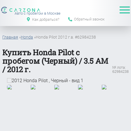
Авто с пробегом в Москве
Обратный звонок
Как добраться?
Главная
»
Honda
»
Honda Pilot 2012 г.в. #62984238
Купить Honda Pilot с
пробегом (Черный) / 3.5 АМ
/ 2012 г.
№ лота:
62984238