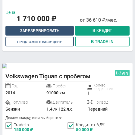
Цена:
1 710 000
₽
от
36 610
₽/мес.
В КРЕДИТ
ЗАРЕЗЕРВИРОВАТЬ
В TRADE IN
ПРЕДЛОЖИТЕ ВАШУ ЦЕНУ
VIN
Volkswagen Tiguan с пробегом
Кол-во
Год
Пробег
владельцев
2014
91000 км
1
Топливо
Двигатель
Привод
Бензин
1.4 л/ 122 л.с.
Передний
Делаем скидку, если вы берете в:
Trade In
Кредит от 6,5%
150 000
₽
50 000
₽