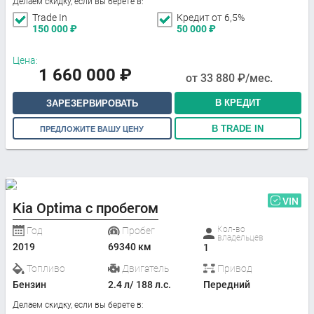
Делаем скидку, если вы берете в:
Trade In
Кредит от 6,5%
150 000
₽
50 000
₽
Цена:
1 660 000
₽
от
33 880
₽/мес.
В КРЕДИТ
ЗАРЕЗЕРВИРОВАТЬ
В TRADE IN
ПРЕДЛОЖИТЕ ВАШУ ЦЕНУ
VIN
Kia Optima с пробегом
Кол-во
Год
Пробег
владельцев
2019
69340 км
1
Топливо
Двигатель
Привод
Бензин
2.4 л/ 188 л.с.
Передний
Делаем скидку, если вы берете в: