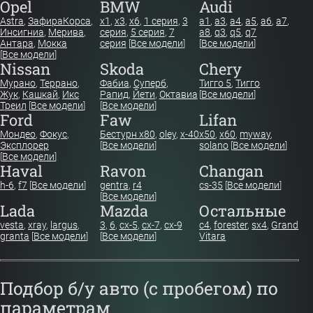
Opel
BMW
Audi
Astra
,
Зафира
Корса
,
x1
,
x3
,
x6
,
1 серия
,
3
a1
,
a3
,
a4
,
a5
,
a6
,
a7
,
Инсигниа
,
Мерива
,
серия
,
5 серия
,
7
a8
,
q3
,
q5
,
q7
Антара
,
Мокка
серия
[
Все модели
]
[
Все модели
]
[
Все модели
]
Nissan
Skoda
Chery
Мурано
,
Террано
,
Фабиа
,
Суперб
,
Тигго 5
,
Тигго
Жук
,
Кашкай
,
Икс
Рапид
,
Йети
,
Октавиа
[
Все модели
]
Треил
[
Все модели
]
[
Все модели
]
Ford
Faw
Lifan
Мондео
,
Фокус
,
Бестурн х80
,
oley
,
x-40
x50
,
x60
,
myway
,
Эксплорер
[
Все модели
]
solano
[
Все модели
]
[
Все модели
]
Haval
Ravon
Changan
h-6
,
f7
[
Все модели
]
gentra
,
r4
cs-35
[
Все модели
]
[
Все модели
]
Lada
Mazda
Остальные
vesta
,
xray
,
largus
,
3
,
6
,
cx-5
,
cx-7
,
cx-9
c4
,
forester
,
sx4
,
Grand
granta
[
Все модели
]
[
Все модели
]
Vitara
Подбор б/у авто (с пробегом) по
параметрам