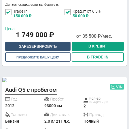
Делаем скидку, если вы берете в:
Trade In
Кредит от 6,5%
150 000
₽
50 000
₽
Цена:
1 749 000
₽
от
35 500
₽/мес.
В КРЕДИТ
ЗАРЕЗЕРВИРОВАТЬ
В TRADE IN
ПРЕДЛОЖИТЕ ВАШУ ЦЕНУ
VIN
Audi Q5 с пробегом
Кол-во
Год
Пробег
владельцев
2012
93000 км
2
Топливо
Двигатель
Привод
Бензин
2.0 л/ 211 л.с.
Полный