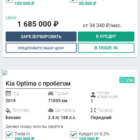
150 000
₽
50 000
₽
Цена:
1 685 000
₽
от
34 340
₽/мес.
В КРЕДИТ
ЗАРЕЗЕРВИРОВАТЬ
В TRADE IN
ПРЕДЛОЖИТЕ ВАШУ ЦЕНУ
VIN
Kia Optima с пробегом
Кол-во
Год
Пробег
владельцев
2019
71055 км
1
Топливо
Двигатель
Привод
Бензин
2.4 л/ 188 л.с.
Передний
Делаем скидку, если вы берете в:
Trade In
Кредит от 6,5%
200 000
₽
100 000
₽