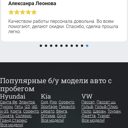
Алексанра Леонова
Качеством работы персонала довольна. Во всем
помогают, делают скидки. Спасибо, сделка прошла
легко
Популярные б/у модели авто с
пробегом
Hyundai
Kia
VW
Санта Фе
,
Элантра
,
Сид
,
Рио
,
Соренто
,
Пассат
,
Пассат цц
,
Туксон
,
Гетц
,
i20
,
i40
,
Sportage
,
Пиканто
,
Гольф
,
Гольф Плюс
,
ix-35
,
Крета
,
Соренто
,
Церато
,
Венга
,
Поло
,
Шаран
,
Тоуран
,
Соната
,
Солярис
,
Оптима
,
Соул
Джетта
,
Туарег
Гранд Старекс
[
Все модели
]
[
Все модели
]
[
Все модели
]