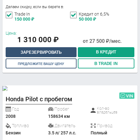
Делаем скидку, если вы берете в:
Trade In
Кредит от 6,5%
150 000
₽
50 000
₽
Цена:
1 310 000
₽
от
27 500
₽/мес.
В КРЕДИТ
ЗАРЕЗЕРВИРОВАТЬ
В TRADE IN
ПРЕДЛОЖИТЕ ВАШУ ЦЕНУ
VIN
Honda Pilot с пробегом
Кол-во
Год
Пробег
владельцев
2008
158634 км
Топливо
Двигатель
Привод
Бензин
3.5 л/ 257 л.с.
Полный