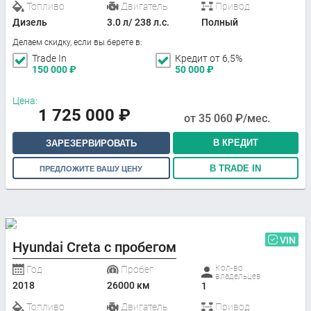
Топливо
Двигатель
Привод
Дизель
3.0 л/ 238 л.с.
Полный
Делаем скидку, если вы берете в:
Trade In
Кредит от 6,5%
150 000
₽
50 000
₽
Цена:
1 725 000
₽
от
35 060
₽/мес.
В КРЕДИТ
ЗАРЕЗЕРВИРОВАТЬ
В TRADE IN
ПРЕДЛОЖИТЕ ВАШУ ЦЕНУ
VIN
Hyundai Creta с пробегом
Кол-во
Год
Пробег
владельцев
2018
26000 км
1
Топливо
Двигатель
Привод