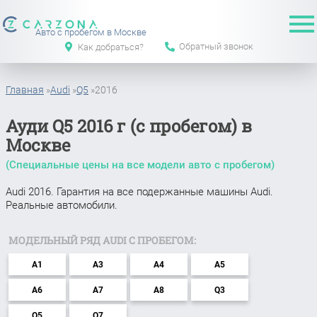
Авто с пробегом в Москве
Обратный звонок
Как добраться?
Главная
»
Audi
»
Q5
»
2016
Ауди Q5 2016 г (с пробегом) в
Москве
(Специальные цены на все модели авто с пробегом)
Audi 2016. Гарантия на все подержанные машины Audi.
Реальные автомобили.
МОДЕЛЬНЫЙ РЯД AUDI С ПРОБЕГОМ:
A1
A3
A4
A5
A6
A7
A8
Q3
Q5
Q7