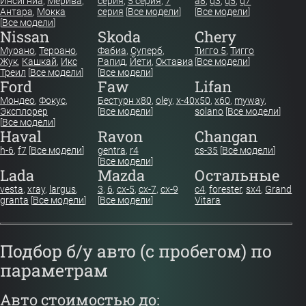
Инсигниа
,
Мерива
,
серия
,
5 серия
,
7
a8
,
q3
,
q5
,
q7
Антара
,
Мокка
серия
[
Все модели
]
[
Все модели
]
[
Все модели
]
Nissan
Skoda
Chery
Мурано
,
Террано
,
Фабиа
,
Суперб
,
Тигго 5
,
Тигго
Жук
,
Кашкай
,
Икс
Рапид
,
Йети
,
Октавиа
[
Все модели
]
Треил
[
Все модели
]
[
Все модели
]
Ford
Faw
Lifan
Мондео
,
Фокус
,
Бестурн х80
,
oley
,
x-40
x50
,
x60
,
myway
,
Эксплорер
[
Все модели
]
solano
[
Все модели
]
[
Все модели
]
Haval
Ravon
Changan
h-6
,
f7
[
Все модели
]
gentra
,
r4
cs-35
[
Все модели
]
[
Все модели
]
Lada
Mazda
Остальные
vesta
,
xray
,
largus
,
3
,
6
,
cx-5
,
cx-7
,
cx-9
c4
,
forester
,
sx4
,
Grand
granta
[
Все модели
]
[
Все модели
]
Vitara
Подбор б/у авто (с пробегом) по
параметрам
Авто стоимостью до: