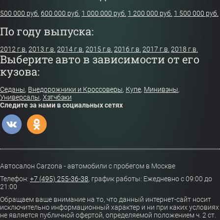
500 000 руб.
600 000 руб.
1 000 000 руб.
1 200 000 руб.
1 500 000 руб.
По году выпуска:
2012 г.в.
2013 г.в.
2014 г.в.
2015 г.в.
2016 г.в.
2017 г.в.
2018 г.в.
Выберите авто в зависимости от его
кузова:
Седаны
,
Внедорожники и Кроссоверы
,
Купе
,
Минивэны
,
Универсалы
,
Хэтчбэки
Следите за нами в социальных сетях
Автосалон Carzona - автомобили с пробегом в Москве
Телефон:
+7 (495) 255-36-38
,
график работы: Ежедневно с 09:00 до
21:00
Обращаем ваше внимание на то, что данный интернет-сайт носит
исключительно информационный характер и ни при каких условиях
не является публичной офертой, определяемой положением ч. 2 ст.