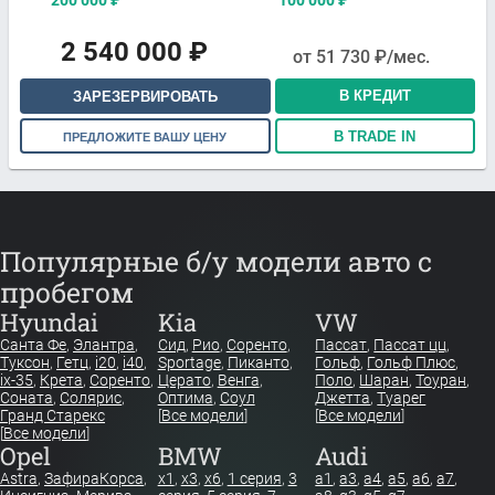
200 000
₽
100 000
₽
2 540 000
₽
от
51 730
₽/мес.
В КРЕДИТ
ЗАРЕЗЕРВИРОВАТЬ
В TRADE IN
ПРЕДЛОЖИТЕ ВАШУ ЦЕНУ
Популярные б/у модели авто с
пробегом
Hyundai
Kia
VW
Санта Фе
,
Элантра
,
Сид
,
Рио
,
Соренто
,
Пассат
,
Пассат цц
,
Туксон
,
Гетц
,
i20
,
i40
,
Sportage
,
Пиканто
,
Гольф
,
Гольф Плюс
,
ix-35
,
Крета
,
Соренто
,
Церато
,
Венга
,
Поло
,
Шаран
,
Тоуран
,
Соната
,
Солярис
,
Оптима
,
Соул
Джетта
,
Туарег
Гранд Старекс
[
Все модели
]
[
Все модели
]
[
Все модели
]
Opel
BMW
Audi
Astra
,
Зафира
Корса
,
x1
,
x3
,
x6
,
1 серия
,
3
a1
,
a3
,
a4
,
a5
,
a6
,
a7
,