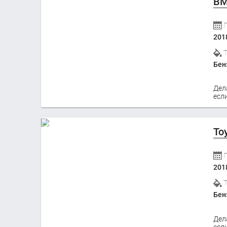
BM
201
Бен
Дел
если
To
201
Бен
Дел
если