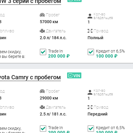
W 3 серии с пробегом
Кол-во
Год
Пробег
владельцев
8
57000 км
1
Топливо
Двигатель
Привод
зин
2.0 л/ 184 л.с.
Полный
Trade In
Кредит от 6,5%
аем скидку,
200 000
₽
100 000
₽
 вы берете в:
VIN
yota Camry с пробегом
Кол-во
Год
Пробег
владельцев
8
29000 км
1
Топливо
Двигатель
Привод
зин
2.5 л/ 181 л.с.
Передний
Trade In
Кредит от 6,5%
аем скидку,
200 000
₽
100 000
₽
 вы берете в: