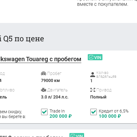
вместе с покупателем.
 Q5 по цене
VIN
lkswagen Touareg с пробегом
Кол-во
Год
Пробег
владельцев
4
79000 км
1
Топливо
Двигатель
Привод
ель
3.0 л/ 204 л.с.
Полный
Trade In
Кредит от 6,5%
аем скидку,
200 000
₽
100 000
₽
 вы берете в:
VIN