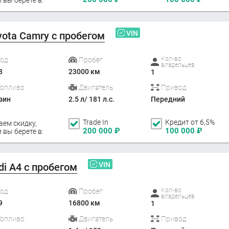
VIN
yota Camry с пробегом
Кол-во
Год
Пробег
владельцев
8
23000 км
1
Топливо
Двигатель
Привод
зин
2.5 л/ 181 л.с.
Передний
Trade In
Кредит от 6,5%
аем скидку,
200 000
₽
100 000
₽
 вы берете в:
VIN
di A4 с пробегом
Кол-во
Год
Пробег
владельцев
9
16800 км
1
Топливо
Двигатель
Привод