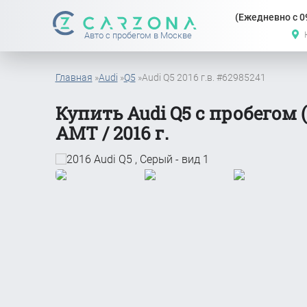
(Ежедневно с 09
Авто с пробегом в Москве
Главная
»
Audi
»
Q5
»
Audi Q5 2016 г.в. #62985241
Купить Audi Q5 с пробегом (
АМТ / 2016 г.