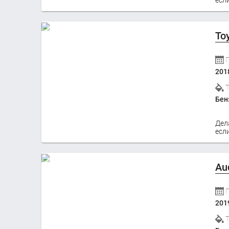
To
201
Бен
Дел
если
Au
201