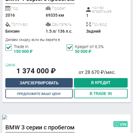
Кол-во
Год
Пробег
владельцев
2016
69335 км
1
Топливо
Двигатель
Привод
Бензин
1.5 л/ 136 л.с.
Задний
Делаем скидку, если вы берете в:
Trade In
Кредит от 6,5%
150 000
₽
50 000
₽
Цена:
1 374 000
₽
от
28 670
₽/мес.
В КРЕДИТ
ЗАРЕЗЕРВИРОВАТЬ
В TRADE IN
ПРЕДЛОЖИТЕ ВАШУ ЦЕНУ
VIN
BMW 3 серии с пробегом