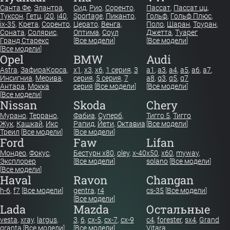
Санта Фе
,
Элантра
,
Сид
,
Рио
,
Соренто
,
Пассат
,
Пассат цц
,
Туксон
,
Гетц
,
i20
,
i40
,
Sportage
,
Пиканто
,
Гольф
,
Гольф Плюс
,
ix-35
,
Крета
,
Соренто
,
Церато
,
Венга
,
Поло
,
Шаран
,
Тоуран
,
Соната
,
Солярис
,
Оптима
,
Соул
Джетта
,
Туарег
Гранд Старекс
[
Все модели
]
[
Все модели
]
[
Все модели
]
Opel
BMW
Audi
Astra
,
Зафира
Корса
,
x1
,
x3
,
x6
,
1 серия
,
3
a1
,
a3
,
a4
,
a5
,
a6
,
a7
,
Инсигниа
,
Мерива
,
серия
,
5 серия
,
7
a8
,
q3
,
q5
,
q7
Антара
,
Мокка
серия
[
Все модели
]
[
Все модели
]
[
Все модели
]
Nissan
Skoda
Chery
Мурано
,
Террано
,
Фабиа
,
Суперб
,
Тигго 5
,
Тигго
Жук
,
Кашкай
,
Икс
Рапид
,
Йети
,
Октавиа
[
Все модели
]
Треил
[
Все модели
]
[
Все модели
]
Ford
Faw
Lifan
Мондео
,
Фокус
,
Бестурн х80
,
oley
,
x-40
x50
,
x60
,
myway
,
Эксплорер
[
Все модели
]
solano
[
Все модели
]
[
Все модели
]
Haval
Ravon
Changan
h-6
,
f7
[
Все модели
]
gentra
,
r4
cs-35
[
Все модели
]
[
Все модели
]
Lada
Mazda
Остальные
vesta
,
xray
,
largus
,
3
,
6
,
cx-5
,
cx-7
,
cx-9
c4
,
forester
,
sx4
,
Grand
granta
[
Все модели
]
[
Все модели
]
Vitara