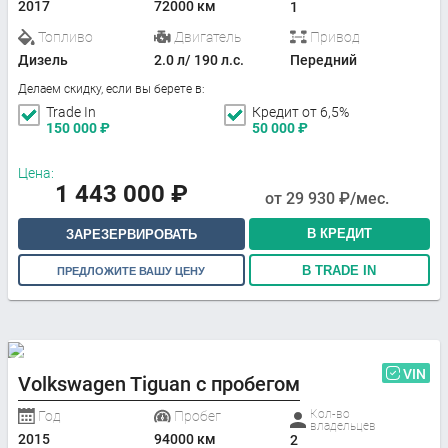
2017
72000 км
1
Топливо
Двигатель
Привод
Дизель
2.0 л/ 190 л.с.
Передний
Делаем скидку, если вы берете в:
Trade In
Кредит от 6,5%
150 000
₽
50 000
₽
Цена:
1 443 000
₽
от
29 930
₽/мес.
В КРЕДИТ
ЗАРЕЗЕРВИРОВАТЬ
В TRADE IN
ПРЕДЛОЖИТЕ ВАШУ ЦЕНУ
VIN
Volkswagen Tiguan с пробегом
Кол-во
Год
Пробег
владельцев
2015
94000 км
2