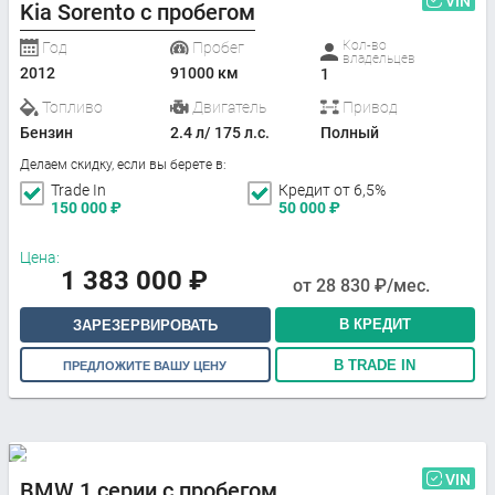
VIN
Kia Sorento с пробегом
Кол-во
Год
Пробег
владельцев
2012
91000 км
1
Топливо
Двигатель
Привод
Бензин
2.4 л/ 175 л.с.
Полный
Делаем скидку, если вы берете в:
Trade In
Кредит от 6,5%
150 000
₽
50 000
₽
Цена:
1 383 000
₽
от
28 830
₽/мес.
В КРЕДИТ
ЗАРЕЗЕРВИРОВАТЬ
В TRADE IN
ПРЕДЛОЖИТЕ ВАШУ ЦЕНУ
VIN
BMW 1 серии с пробегом