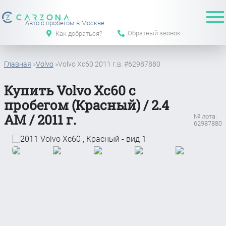
Авто с пробегом в Москве
Обратный звонок
Как добраться?
Главная
»
Volvo
»
Volvo Xc60 2011 г.в. #62987880
Купить Volvo Xc60 с
пробегом (Красный) / 2.4
АМ / 2011 г.
№ лота:
62987880