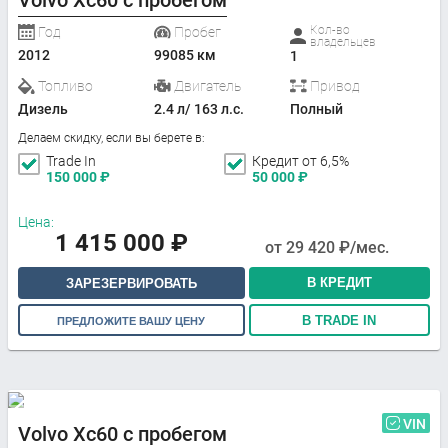
Volvo Xc60 с пробегом
Кол-во
Год
Пробег
владельцев
2012
99085 км
1
Топливо
Двигатель
Привод
Дизель
2.4 л/ 163 л.с.
Полный
Делаем скидку, если вы берете в:
Trade In
Кредит от 6,5%
150 000
₽
50 000
₽
Цена:
1 415 000
₽
от
29 420
₽/мес.
В КРЕДИТ
ЗАРЕЗЕРВИРОВАТЬ
В TRADE IN
ПРЕДЛОЖИТЕ ВАШУ ЦЕНУ
VIN
Volvo Xc60 с пробегом