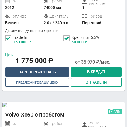
Кол-во
Год
Пробег
владельцев
2012
74000 км
1
Топливо
Двигатель
Привод
Бензин
2.0 л/ 240 л.с.
Передний
Делаем скидку, если вы берете в:
Trade In
Кредит от 6,5%
150 000
₽
50 000
₽
Цена:
1 775 000
₽
от
35 970
₽/мес.
В КРЕДИТ
ЗАРЕЗЕРВИРОВАТЬ
В TRADE IN
ПРЕДЛОЖИТЕ ВАШУ ЦЕНУ
VIN
Volvo Xc60 с пробегом
Кол-во
Год
Пробег
владельцев