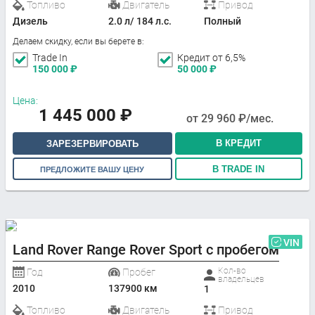
Топливо
Двигатель
Привод
Дизель
2.0 л/ 184 л.с.
Полный
Делаем скидку, если вы берете в:
Trade In
Кредит от 6,5%
150 000
₽
50 000
₽
Цена:
1 445 000
₽
от
29 960
₽/мес.
В КРЕДИТ
ЗАРЕЗЕРВИРОВАТЬ
В TRADE IN
ПРЕДЛОЖИТЕ ВАШУ ЦЕНУ
VIN
Land Rover Range Rover Sport с пробегом
Кол-во
Год
Пробег
владельцев
2010
137900 км
1
Топливо
Двигатель
Привод