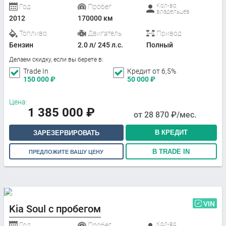
Кол-во
Год
Пробег
владельцев
2012
170000 км
Топливо
Двигатель
Привод
Бензин
2.0 л/ 245 л.с.
Полный
Делаем скидку, если вы берете в:
Trade In
Кредит от 6,5%
150 000
₽
50 000
₽
Цена:
1 385 000
₽
от
28 870
₽/мес.
В КРЕДИТ
ЗАРЕЗЕРВИРОВАТЬ
В TRADE IN
ПРЕДЛОЖИТЕ ВАШУ ЦЕНУ
VIN
Kia Soul с пробегом
Кол-во
Год
Пробег