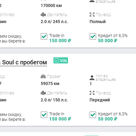
владельцев
2
170000 км
Топливо
Двигатель
Привод
зин
2.0 л/ 245 л.с.
Полный
Trade In
Кредит от 6,5%
аем скидку,
150 000
₽
50 000
₽
 вы берете в:
VIN
a Soul с пробегом
Кол-во
Год
Пробег
владельцев
7
59075 км
1
Топливо
Двигатель
Привод
зин
2.0 л/ 150 л.с.
Передний
Trade In
Кредит от 6,5%
аем скидку,
150 000
₽
50 000
₽
 вы берете в: