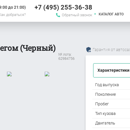
+7 (495) 255-36-38
:00 до 21:00)
КАТАЛОГ АВТО
Как добраться?
Обратный звонок
егом (Черный)
Гарантия от автоса
№ лота:
62984756
Характеристики
Год выпуска
Поколение
Пробег
Тип кузова
Двигатель