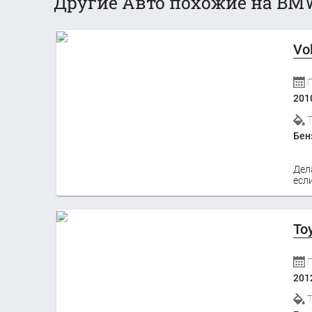
Другие Авто похожие на BMW
Vo
201
Бен
Дел
если
To
201