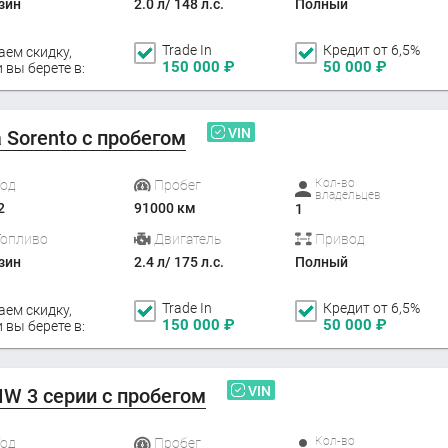
зин
2.0 л/ 148 л.с.
Полный
Trade In
Кредит от 6,5%
аем скидку,
150 000
₽
50 000
₽
 вы берете в:
VIN
a Sorento с пробегом
Кол-во
Год
Пробег
владельцев
2
91000 км
1
Топливо
Двигатель
Привод
зин
2.4 л/ 175 л.с.
Полный
Trade In
Кредит от 6,5%
аем скидку,
150 000
₽
50 000
₽
 вы берете в:
VIN
W 3 серии с пробегом
Кол-во
Год
Пробег