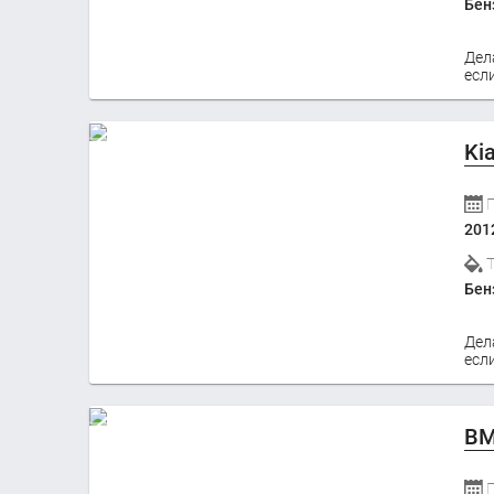
Бен
Дел
если
Ki
201
Бен
Дел
если
BM