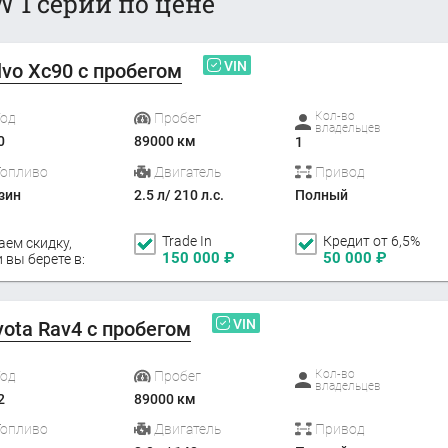
 1 серии по цене
VIN
lvo Xc90 с пробегом
Кол-во
Год
Пробег
владельцев
0
89000 км
1
Топливо
Двигатель
Привод
зин
2.5 л/ 210 л.с.
Полный
Trade In
Кредит от 6,5%
аем скидку,
150 000
₽
50 000
₽
 вы берете в:
VIN
yota Rav4 с пробегом
Кол-во
Год
Пробег
владельцев
2
89000 км
Топливо
Двигатель
Привод