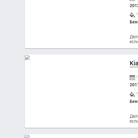
201
Бен
Дел
если
Ki
201
Бен
Дел
если