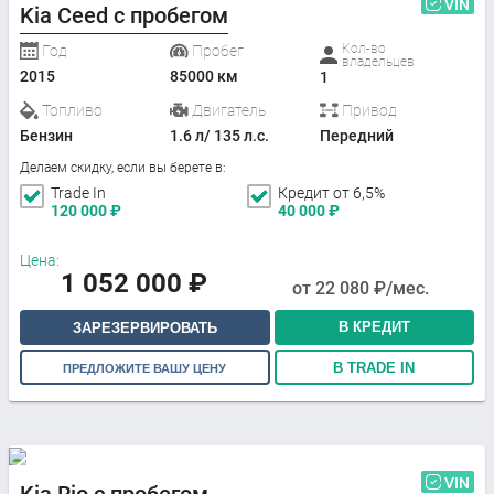
VIN
Kia Ceed с пробегом
Кол-во
Год
Пробег
владельцев
2015
85000 км
1
Топливо
Двигатель
Привод
Бензин
1.6 л/ 135 л.с.
Передний
Делаем скидку, если вы берете в:
Trade In
Кредит от 6,5%
120 000
₽
40 000
₽
Цена:
1 052 000
₽
от
22 080
₽/мес.
В КРЕДИТ
ЗАРЕЗЕРВИРОВАТЬ
В TRADE IN
ПРЕДЛОЖИТЕ ВАШУ ЦЕНУ
VIN
Kia Rio с пробегом