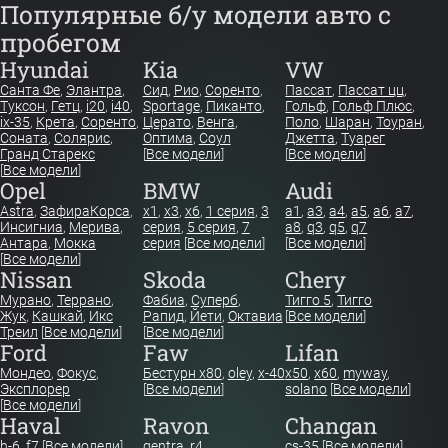
Популярные б/у модели авто с
пробегом
Hyundai
Kia
VW
Санта Фе
,
Элантра
,
Сид
,
Рио
,
Соренто
,
Пассат
,
Пассат цц
,
Туксон
,
Гетц
,
i20
,
i40
,
Sportage
,
Пиканто
,
Гольф
,
Гольф Плюс
,
ix-35
,
Крета
,
Соренто
,
Церато
,
Венга
,
Поло
,
Шаран
,
Тоуран
,
Соната
,
Солярис
,
Оптима
,
Соул
Джетта
,
Туарег
Гранд Старекс
[
Все модели
]
[
Все модели
]
[
Все модели
]
Opel
BMW
Audi
Astra
,
Зафира
Корса
,
x1
,
x3
,
x6
,
1 серия
,
3
a1
,
a3
,
a4
,
a5
,
a6
,
a7
,
Инсигниа
,
Мерива
,
серия
,
5 серия
,
7
a8
,
q3
,
q5
,
q7
Антара
,
Мокка
серия
[
Все модели
]
[
Все модели
]
[
Все модели
]
Nissan
Skoda
Chery
Мурано
,
Террано
,
Фабиа
,
Суперб
,
Тигго 5
,
Тигго
Жук
,
Кашкай
,
Икс
Рапид
,
Йети
,
Октавиа
[
Все модели
]
Треил
[
Все модели
]
[
Все модели
]
Ford
Faw
Lifan
Мондео
,
Фокус
,
Бестурн х80
,
oley
,
x-40
x50
,
x60
,
myway
,
Эксплорер
[
Все модели
]
solano
[
Все модели
]
[
Все модели
]
Haval
Ravon
Changan
h-6
,
f7
[
Все модели
]
gentra
,
r4
cs-35
[
Все модели
]