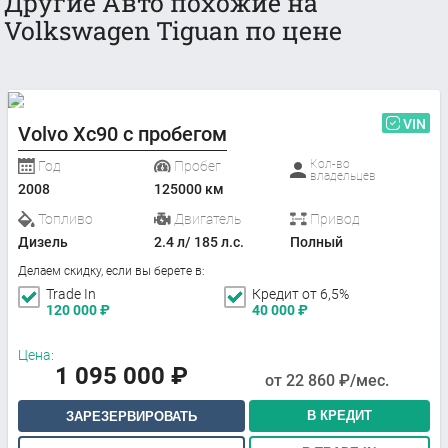
Другие Авто похожие на
Volkswagen Tiguan по цене
VIN
Volvo Xc90 с пробегом
Кол-во
Год
Пробег
владельцев
2008
125000 км
Топливо
Двигатель
Привод
Дизель
2.4 л/ 185 л.с.
Полный
Делаем скидку, если вы берете в:
Trade In
Кредит от 6,5%
120 000
₽
40 000
₽
Цена:
1 095 000
₽
от
22 860
₽/мес.
В КРЕДИТ
ЗАРЕЗЕРВИРОВАТЬ