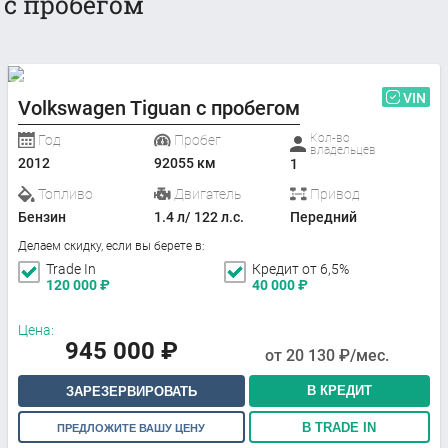
с пробегом
VIN
Volkswagen Tiguan с пробегом
Кол-во
Год
Пробег
владельцев
2012
92055 км
1
Топливо
Двигатель
Привод
Бензин
1.4 л/ 122 л.с.
Передний
Делаем скидку, если вы берете в:
Trade In
Кредит от 6,5%
120 000
₽
40 000
₽
Цена:
945 000
₽
от
20 130
₽/мес.
В КРЕДИТ
ЗАРЕЗЕРВИРОВАТЬ
В TRADE IN
ПРЕДЛОЖИТЕ ВАШУ ЦЕНУ