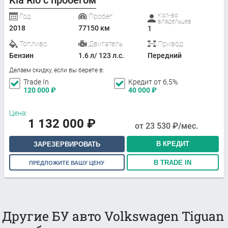
Кол-во
Год
Пробег
владельцев
2018
77150 км
1
Топливо
Двигатель
Привод
Бензин
1.6 л/ 123 л.с.
Передний
Делаем скидку, если вы берете в:
Trade In
Кредит от 6,5%
120 000
₽
40 000
₽
Цена:
1 132 000
₽
от
23 530
₽/мес.
В КРЕДИТ
ЗАРЕЗЕРВИРОВАТЬ
В TRADE IN
ПРЕДЛОЖИТЕ ВАШУ ЦЕНУ
Другие БУ авто Volkswagen Tiguan