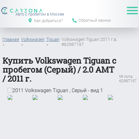
Авто с пробегом в Москве
Обратный звонок
Как добраться?
Главная
Volkswagen
Tiguan
Volkswagen Tiguan 2011 г.в.
»
»
»
#62987197
Купить Volkswagen Tiguan с
пробегом (Серый) / 2.0 АМТ
/ 2011 г.
№ лота:
62987197