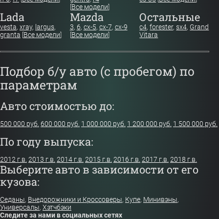
[
Все модели
]
Lada
Mazda
Остальные
vesta
,
xray
,
largus
,
3
,
6
,
cx-5
,
cx-7
,
cx-9
c4
,
forester
,
sx4
,
Grand
granta
[
Все модели
]
[
Все модели
]
Vitara
Подбор б/у авто (с пробегом) по
параметрам
Авто стоимостью до:
500 000 руб.
600 000 руб.
1 000 000 руб.
1 200 000 руб.
1 500 000 руб.
По году выпуска:
2012 г.в.
2013 г.в.
2014 г.в.
2015 г.в.
2016 г.в.
2017 г.в.
2018 г.в.
Выберите авто в зависимости от его
кузова:
Седаны
,
Внедорожники и Кроссоверы
,
Купе
,
Минивэны
,
Универсалы
,
Хэтчбэки
Следите за нами в социальных сетях