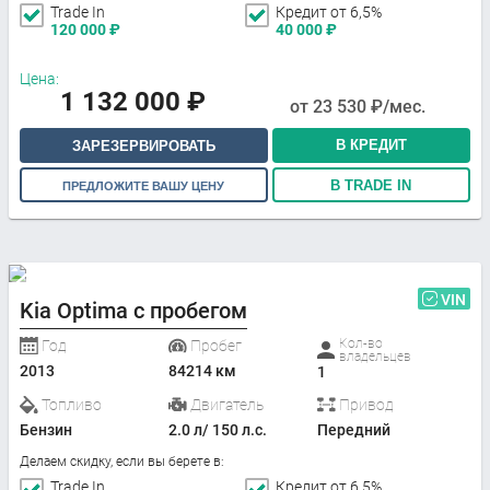
Trade In
Кредит от 6,5%
120 000
₽
40 000
₽
Цена:
1 132 000
₽
от
23 530
₽/мес.
В КРЕДИТ
ЗАРЕЗЕРВИРОВАТЬ
В TRADE IN
ПРЕДЛОЖИТЕ ВАШУ ЦЕНУ
VIN
Kia Optima с пробегом
Кол-во
Год
Пробег
владельцев
2013
84214 км
1
Топливо
Двигатель
Привод
Бензин
2.0 л/ 150 л.с.
Передний
Делаем скидку, если вы берете в:
Trade In
Кредит от 6,5%