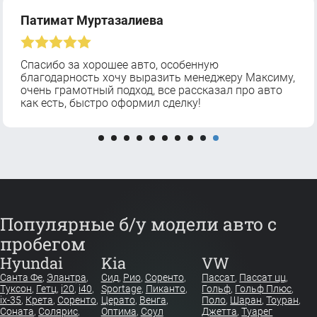
Патимат Муртазалиева
Спасибо за хорошее авто, особенную
благодарность хочу выразить менеджеру Максиму,
очень грамотный подход, все рассказал про авто
как есть, быстро оформил сделку!
Популярные б/у модели авто с
пробегом
Hyundai
Kia
VW
Санта Фе
,
Элантра
,
Сид
,
Рио
,
Соренто
,
Пассат
,
Пассат цц
,
Туксон
,
Гетц
,
i20
,
i40
,
Sportage
,
Пиканто
,
Гольф
,
Гольф Плюс
,
ix-35
,
Крета
,
Соренто
,
Церато
,
Венга
,
Поло
,
Шаран
,
Тоуран
,
Соната
,
Солярис
,
Оптима
,
Соул
Джетта
,
Туарег