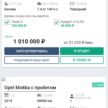
Топливо
Двигатель
Привод
Бензин
1.4 л/ 140 л.с.
Передний
Делаем скидку, если вы берете в:
Trade In
Кредит от 6,5%
120 000
₽
40 000
₽
Цена:
1 010 000
₽
от
21 310
₽/мес.
В КРЕДИТ
ЗАРЕЗЕРВИРОВАТЬ
В TRADE IN
ПРЕДЛОЖИТЕ ВАШУ ЦЕНУ
VIN
Opel Mokka с пробегом
Кол-во
Год
Пробег
владельцев
2014
68000 км
1