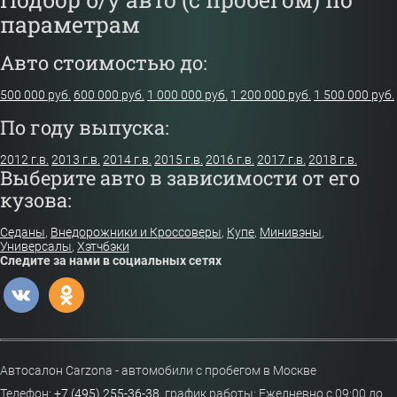
параметрам
Авто стоимостью до:
500 000 руб.
600 000 руб.
1 000 000 руб.
1 200 000 руб.
1 500 000 руб.
По году выпуска:
2012 г.в.
2013 г.в.
2014 г.в.
2015 г.в.
2016 г.в.
2017 г.в.
2018 г.в.
Выберите авто в зависимости от его
кузова:
Седаны
,
Внедорожники и Кроссоверы
,
Купе
,
Минивэны
,
Универсалы
,
Хэтчбэки
Следите за нами в социальных сетях
Автосалон Carzona - автомобили с пробегом в Москве
Телефон:
+7 (495) 255-36-38
,
график работы: Ежедневно с 09:00 до