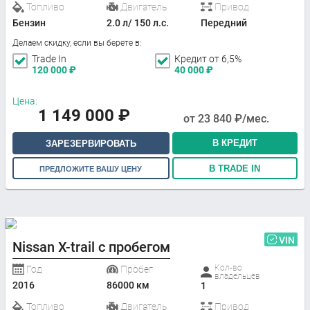
Топливо
Двигатель
Привод
Бензин
2.0 л/ 150 л.с.
Передний
Делаем скидку, если вы берете в:
Trade In
Кредит от 6,5%
120 000
₽
40 000
₽
Цена:
1 149 000
₽
от
23 840
₽/мес.
В КРЕДИТ
ЗАРЕЗЕРВИРОВАТЬ
В TRADE IN
ПРЕДЛОЖИТЕ ВАШУ ЦЕНУ
VIN
Nissan X-trail с пробегом
Кол-во
Год
Пробег
владельцев
2016
86000 км
1
Топливо
Двигатель
Привод