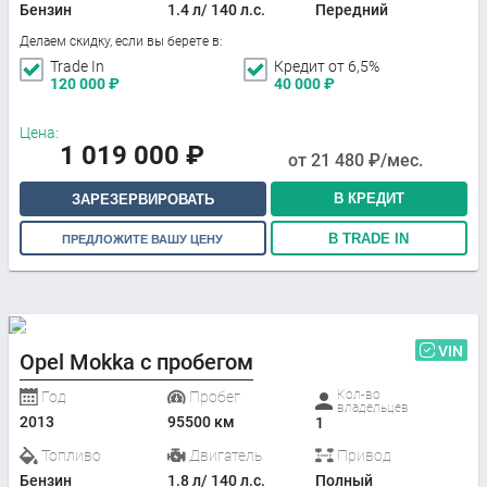
Бензин
1.4 л/ 140 л.с.
Передний
Делаем скидку, если вы берете в:
Trade In
Кредит от 6,5%
120 000
₽
40 000
₽
Цена:
1 019 000
₽
от
21 480
₽/мес.
В КРЕДИТ
ЗАРЕЗЕРВИРОВАТЬ
В TRADE IN
ПРЕДЛОЖИТЕ ВАШУ ЦЕНУ
VIN
Opel Mokka с пробегом
Кол-во
Год
Пробег
владельцев
2013
95500 км
1
Топливо
Двигатель
Привод
Бензин
1.8 л/ 140 л.с.
Полный