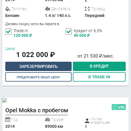
2
Топливо
Двигатель
Привод
Бензин
1.4 л/ 140 л.с.
Передний
Делаем скидку, если вы берете в:
Trade In
Кредит от 6,5%
120 000
₽
40 000
₽
Цена:
1 022 000
₽
от
21 530
₽/мес.
В КРЕДИТ
ЗАРЕЗЕРВИРОВАТЬ
В TRADE IN
ПРЕДЛОЖИТЕ ВАШУ ЦЕНУ
VIN
Opel Mokka с пробегом
Кол-во
Год
Пробег
владельцев
2014
89000 км
1