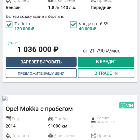
Топливо
Двигатель
Привод
Бензин
1.8 л/ 140 л.с.
Передний
Делаем скидку, если вы берете в:
Trade In
Кредит от 6,5%
120 000
₽
40 000
₽
Цена:
1 036 000
₽
от
21 790
₽/мес.
В КРЕДИТ
ЗАРЕЗЕРВИРОВАТЬ
В TRADE IN
ПРЕДЛОЖИТЕ ВАШУ ЦЕНУ
VIN
Opel Mokka с пробегом
Кол-во
Год
Пробег
владельцев
2014
91000 км
1
Топливо
Двигатель
Привод