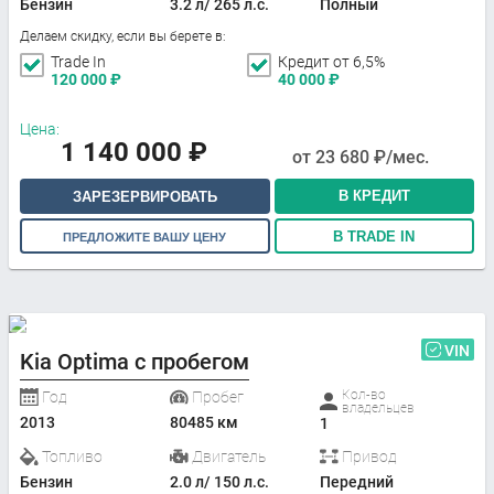
Бензин
3.2 л/ 265 л.с.
Полный
Делаем скидку, если вы берете в:
Trade In
Кредит от 6,5%
120 000
₽
40 000
₽
Цена:
1 140 000
₽
от
23 680
₽/мес.
В КРЕДИТ
ЗАРЕЗЕРВИРОВАТЬ
В TRADE IN
ПРЕДЛОЖИТЕ ВАШУ ЦЕНУ
VIN
Kia Optima с пробегом
Кол-во
Год
Пробег
владельцев
2013
80485 км
1
Топливо
Двигатель
Привод
Бензин
2.0 л/ 150 л.с.
Передний