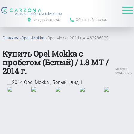
Авто с пробегом в Москве
Обратный звонок
Как добраться?
Главная
»
Opel
»
Mokka
»
Opel Mokka 2014 г.в. #62986025
Купить Opel Mokka с
пробегом (Белый) / 1.8 MT /
2014 г.
№ лота:
62986025