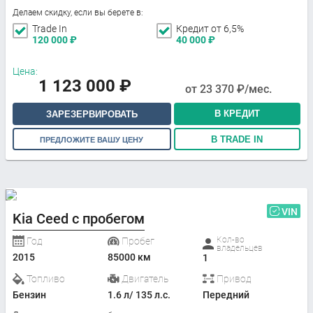
Делаем скидку, если вы берете в:
Trade In
Кредит от 6,5%
120 000
₽
40 000
₽
Цена:
1 123 000
₽
от
23 370
₽/мес.
В КРЕДИТ
ЗАРЕЗЕРВИРОВАТЬ
В TRADE IN
ПРЕДЛОЖИТЕ ВАШУ ЦЕНУ
VIN
Kia Ceed с пробегом
Кол-во
Год
Пробег
владельцев
2015
85000 км
1
Топливо
Двигатель
Привод
Бензин
1.6 л/ 135 л.с.
Передний