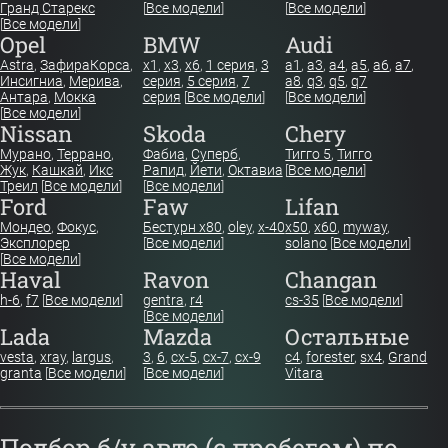
Гранд Старекс
[
Все модели
]
[
Все модели
]
[
Все модели
]
Opel
BMW
Audi
Astra
,
Зафира
Корса
,
x1
,
x3
,
x6
,
1 серия
,
3
a1
,
a3
,
a4
,
a5
,
a6
,
a7
,
Инсигниа
,
Мерива
,
серия
,
5 серия
,
7
a8
,
q3
,
q5
,
q7
Антара
,
Мокка
серия
[
Все модели
]
[
Все модели
]
[
Все модели
]
Nissan
Skoda
Chery
Мурано
,
Террано
,
Фабиа
,
Суперб
,
Тигго 5
,
Тигго
Жук
,
Кашкай
,
Икс
Рапид
,
Йети
,
Октавиа
[
Все модели
]
Треил
[
Все модели
]
[
Все модели
]
Ford
Faw
Lifan
Мондео
,
Фокус
,
Бестурн х80
,
oley
,
x-40
x50
,
x60
,
myway
,
Эксплорер
[
Все модели
]
solano
[
Все модели
]
[
Все модели
]
Haval
Ravon
Changan
h-6
,
f7
[
Все модели
]
gentra
,
r4
cs-35
[
Все модели
]
[
Все модели
]
Lada
Mazda
Остальные
vesta
,
xray
,
largus
,
3
,
6
,
cx-5
,
cx-7
,
cx-9
c4
,
forester
,
sx4
,
Grand
granta
[
Все модели
]
[
Все модели
]
Vitara
Подбор б/у авто (с пробегом) по