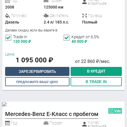
Год
Пробег
владельцев
2008
125000 км
Топливо
Двигатель
Привод
Дизель
2.4 л/ 185 л.с.
Полный
Делаем скидку, если вы берете в:
Trade In
Кредит от 6,5%
120 000
₽
40 000
₽
Цена:
1 095 000
₽
от
22 860
₽/мес.
В КРЕДИТ
ЗАРЕЗЕРВИРОВАТЬ
В TRADE IN
ПРЕДЛОЖИТЕ ВАШУ ЦЕНУ
VIN
Mercedes-Benz E-Класс с пробегом
Кол-во
Год
Пробег
владельцев