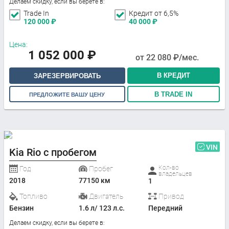
Делаем скидку, если вы берете в:
Trade In
Кредит от 6,5%
120 000
₽
40 000
₽
Цена:
1 052 000
₽
от
22 080
₽/мес.
В КРЕДИТ
ЗАРЕЗЕРВИРОВАТЬ
В TRADE IN
ПРЕДЛОЖИТЕ ВАШУ ЦЕНУ
VIN
Kia Rio с пробегом
Кол-во
Год
Пробег
владельцев
2018
77150 км
1
Топливо
Двигатель
Привод
Бензин
1.6 л/ 123 л.с.
Передний
Делаем скидку, если вы берете в: