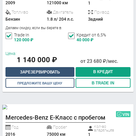
2009
121000 км
1
Топливо
Двигатель
Привод
Бензин
1.8 л/ 204 л.с.
Задний
Делаем скидку, если вы берете в:
Trade In
Кредит от 6,5%
120 000
₽
40 000
₽
Цена:
1 140 000
₽
от
23 680
₽/мес.
В КРЕДИТ
ЗАРЕЗЕРВИРОВАТЬ
В TRADE IN
ПРЕДЛОЖИТЕ ВАШУ ЦЕНУ
VIN
Mercedes-Benz E-Класс с пробегом
Кол-во
Год
Пробег
владельцев
2016
75000 км
1