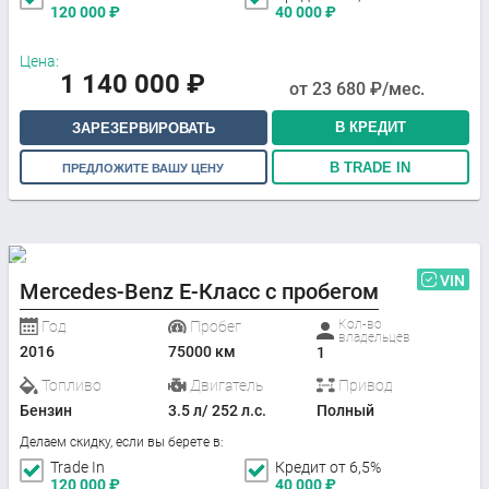
120 000
₽
40 000
₽
Цена:
1 140 000
₽
от
23 680
₽/мес.
В КРЕДИТ
ЗАРЕЗЕРВИРОВАТЬ
В TRADE IN
ПРЕДЛОЖИТЕ ВАШУ ЦЕНУ
VIN
Mercedes-Benz E-Класс с пробегом
Кол-во
Год
Пробег
владельцев
2016
75000 км
1
Топливо
Двигатель
Привод
Бензин
3.5 л/ 252 л.с.
Полный
Делаем скидку, если вы берете в:
Trade In
Кредит от 6,5%
120 000
₽
40 000
₽