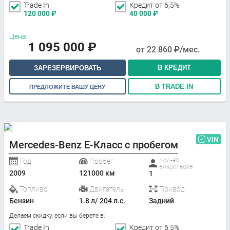
Trade In
Кредит от 6,5%
120 000
₽
40 000
₽
Цена:
1 095 000
₽
от
22 860
₽/мес.
В КРЕДИТ
ЗАРЕЗЕРВИРОВАТЬ
В TRADE IN
ПРЕДЛОЖИТЕ ВАШУ ЦЕНУ
VIN
Mercedes-Benz E-Класс с пробегом
Кол-во
Год
Пробег
владельцев
2009
121000 км
1
Топливо
Двигатель
Привод
Бензин
1.8 л/ 204 л.с.
Задний
Делаем скидку, если вы берете в:
Trade In
Кредит от 6,5%