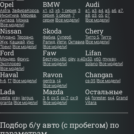
Opel
BMW
Audi
Astra
,
Зафира
Корса
,
x1
,
x3
,
x6
,
1 серия
,
3
a1
,
a3
,
a4
,
a5
,
a6
,
a7
,
Инсигниа
,
Мерива
,
серия
,
5 серия
,
7
a8
,
q3
,
q5
,
q7
Антара
,
Мокка
серия
[
Все модели
]
[
Все модели
]
[
Все модели
]
Nissan
Skoda
Chery
Мурано
,
Террано
,
Фабиа
,
Суперб
,
Тигго 5
,
Тигго
Жук
,
Кашкай
,
Икс
Рапид
,
Йети
,
Октавиа
[
Все модели
]
Треил
[
Все модели
]
[
Все модели
]
Ford
Faw
Lifan
Мондео
,
Фокус
,
Бестурн х80
,
oley
,
x-40
x50
,
x60
,
myway
,
Эксплорер
[
Все модели
]
solano
[
Все модели
]
[
Все модели
]
Haval
Ravon
Changan
h-6
,
f7
[
Все модели
]
gentra
,
r4
cs-35
[
Все модели
]
[
Все модели
]
Lada
Mazda
Остальные
vesta
,
xray
,
largus
,
3
,
6
,
cx-5
,
cx-7
,
cx-9
c4
,
forester
,
sx4
,
Grand
granta
[
Все модели
]
[
Все модели
]
Vitara
Подбор б/у авто (с пробегом) по
параметрам