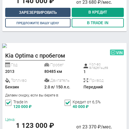
1 140 000
₽
от
23 680
₽/мес.
В КРЕДИТ
ЗАРЕЗЕРВИРОВАТЬ
В TRADE IN
ПРЕДЛОЖИТЕ ВАШУ ЦЕНУ
VIN
Kia Optima с пробегом
Кол-во
Год
Пробег
владельцев
2013
80485 км
1
Топливо
Двигатель
Привод
Бензин
2.0 л/ 150 л.с.
Передний
Делаем скидку, если вы берете в:
Trade In
Кредит от 6,5%
120 000
₽
40 000
₽
Цена:
1 123 000
₽
от
23 370
₽/мес.