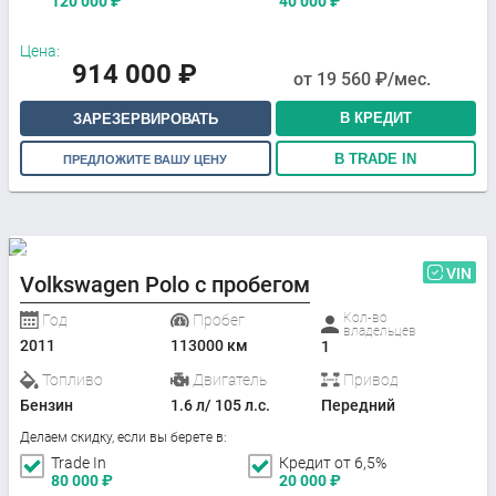
120 000
₽
40 000
₽
Цена:
914 000
₽
от
19 560
₽/мес.
В КРЕДИТ
ЗАРЕЗЕРВИРОВАТЬ
В TRADE IN
ПРЕДЛОЖИТЕ ВАШУ ЦЕНУ
VIN
Volkswagen Polo с пробегом
Кол-во
Год
Пробег
владельцев
2011
113000 км
1
Топливо
Двигатель
Привод
Бензин
1.6 л/ 105 л.с.
Передний
Делаем скидку, если вы берете в:
Trade In
Кредит от 6,5%
80 000
₽
20 000
₽