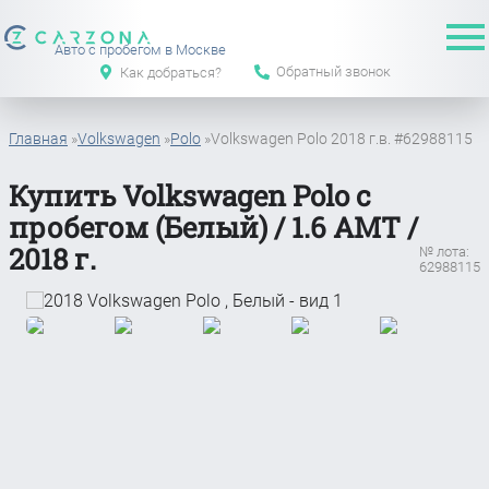
Авто с пробегом в Москве
Обратный звонок
Как добраться?
Главная
»
Volkswagen
»
Polo
»
Volkswagen Polo 2018 г.в. #62988115
Купить Volkswagen Polo с
пробегом (Белый) / 1.6 АМТ /
2018 г.
№ лота:
62988115