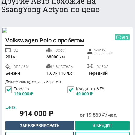
Другие Авто похожие на
SsangYong Actyon по цене
VIN
Volkswagen Polo с пробегом
Кол-во
Год
Пробег
владельцев
2016
68000 км
1
Топливо
Двигатель
Привод
Бензин
1.6 л/ 110 л.с.
Передний
Делаем скидку, если вы берете в:
Trade In
Кредит от 6,5%
120 000
₽
40 000
₽
Цена:
914 000
₽
от
19 560
₽/мес.
В КРЕДИТ
ЗАРЕЗЕРВИРОВАТЬ