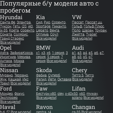
Популярные б/у модели авто с
пробегом
Hyundai
Kia
VW
Санта Фе
,
Элантра
,
Сид
,
Рио
,
Соренто
,
Пассат
,
Пассат цц
,
Туксон
,
Гетц
,
i20
,
i40
,
Sportage
,
Пиканто
,
Гольф
,
Гольф Плюс
,
ix-35
,
Крета
,
Соренто
,
Церато
,
Венга
,
Поло
,
Шаран
,
Тоуран
,
Соната
,
Солярис
,
Оптима
,
Соул
Джетта
,
Туарег
Гранд Старекс
[
Все модели
]
[
Все модели
]
[
Все модели
]
Opel
BMW
Audi
Astra
,
Зафира
Корса
,
x1
,
x3
,
x6
,
1 серия
,
3
a1
,
a3
,
a4
,
a5
,
a6
,
a7
,
Инсигниа
,
Мерива
,
серия
,
5 серия
,
7
a8
,
q3
,
q5
,
q7
Антара
,
Мокка
серия
[
Все модели
]
[
Все модели
]
[
Все модели
]
Nissan
Skoda
Chery
Мурано
,
Террано
,
Фабиа
,
Суперб
,
Тигго 5
,
Тигго
Жук
,
Кашкай
,
Икс
Рапид
,
Йети
,
Октавиа
[
Все модели
]
Треил
[
Все модели
]
[
Все модели
]
Ford
Faw
Lifan
Мондео
,
Фокус
,
Бестурн х80
,
oley
,
x-40
x50
,
x60
,
myway
,
Эксплорер
[
Все модели
]
solano
[
Все модели
]
[
Все модели
]
Haval
Ravon
Changan
h-6
,
f7
[
Все модели
]
gentra
,
r4
cs-35
[
Все модели
]