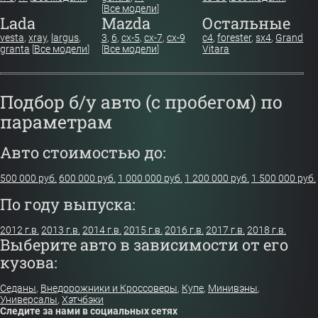
[
Все модели
]
Lada
Mazda
Остальные
vesta
,
xray
,
largus
,
3
,
6
,
cx-5
,
cx-7
,
cx-9
c4
,
forester
,
sx4
,
Grand
granta
[
Все модели
]
[
Все модели
]
Vitara
Подбор б/у авто (с пробегом) по
параметрам
Авто стоимостью до:
500 000 руб.
600 000 руб.
1 000 000 руб.
1 200 000 руб.
1 500 000 руб.
По году выпуска:
2012 г.в.
2013 г.в.
2014 г.в.
2015 г.в.
2016 г.в.
2017 г.в.
2018 г.в.
Выберите авто в зависимости от его
кузова:
Седаны
,
Внедорожники и Кроссоверы
,
Купе
,
Минивэны
,
Универсалы
,
Хэтчбэки
Следите за нами в социальных сетях