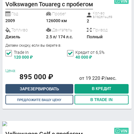
VIN
Volkswagen Touareg с пробегом
Кол-во
Год
Пробег
владельцев
2009
126000 км
2
Топливо
Двигатель
Привод
Дизель
2.5 л/ 174 л.с.
Полный
Делаем скидку, если вы берете в:
Trade In
Кредит от 6,5%
120 000
₽
40 000
₽
Цена:
895 000
₽
от
19 220
₽/мес.
В КРЕДИТ
ЗАРЕЗЕРВИРОВАТЬ
В TRADE IN
ПРЕДЛОЖИТЕ ВАШУ ЦЕНУ
VIN
Volkswagen Golf с пробегом