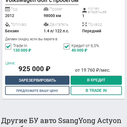
Кол-во
Год
Пробег
владельцев
2012
98000 км
1
Топливо
Двигатель
Привод
Бензин
1.4 л/ 122 л.с.
Передний
Делаем скидку, если вы берете в:
Trade In
Кредит от 6,5%
120 000
₽
40 000
₽
Цена:
925 000
₽
от
19 760
₽/мес.
В КРЕДИТ
ЗАРЕЗЕРВИРОВАТЬ
В TRADE IN
ПРЕДЛОЖИТЕ ВАШУ ЦЕНУ
Другие БУ авто SsangYong Actyon