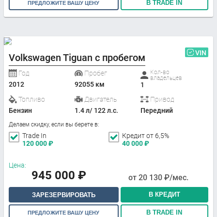
В TRADE IN
ПРЕДЛОЖИТЕ ВАШУ ЦЕНУ
VIN
Volkswagen Tiguan с пробегом
Кол-во
Год
Пробег
владельцев
2012
92055 км
1
Топливо
Двигатель
Привод
Бензин
1.4 л/ 122 л.с.
Передний
Делаем скидку, если вы берете в:
Trade In
Кредит от 6,5%
120 000
₽
40 000
₽
Цена:
945 000
₽
от
20 130
₽/мес.
В КРЕДИТ
ЗАРЕЗЕРВИРОВАТЬ
В TRADE IN
ПРЕДЛОЖИТЕ ВАШУ ЦЕНУ