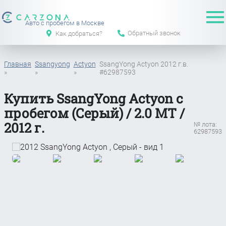
Авто с пробегом в Москве
Обратный звонок
Как добраться?
Главная
Ssangyong
Actyon
SsangYong Actyon 2012 г.в.
»
»
»
#62987593
Купить SsangYong Actyon с
пробегом (Серый) / 2.0 MT /
2012 г.
№ лота:
62987593