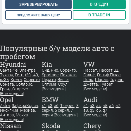
В КРЕДИТ
ЗАРЕЗЕРВИРОВАТЬ
В TRADE IN
ПРЕДЛОЖИТЕ ВАШУ ЦЕНУ
Популярные б/у модели авто с
пробегом
Hyundai
Kia
VW
Санта Фе
,
Элантра
,
Сид
,
Рио
,
Соренто
,
Пассат
,
Пассат цц
,
Туксон
,
Гетц
,
i20
,
i40
,
Sportage
,
Пиканто
,
Гольф
,
Гольф Плюс
,
ix-35
,
Крета
,
Соренто
,
Церато
,
Венга
,
Поло
,
Шаран
,
Тоуран
,
Соната
,
Солярис
,
Оптима
,
Соул
Джетта
,
Туарег
Гранд Старекс
[
Все модели
]
[
Все модели
]
[
Все модели
]
Opel
BMW
Audi
Astra
,
Зафира
Корса
,
x1
,
x3
,
x6
,
1 серия
,
3
a1
,
a3
,
a4
,
a5
,
a6
,
a7
,
Инсигниа
,
Мерива
,
серия
,
5 серия
,
7
a8
,
q3
,
q5
,
q7
Антара
,
Мокка
серия
[
Все модели
]
[
Все модели
]
[
Все модели
]
Nissan
Skoda
Chery