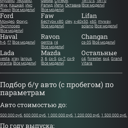
Мурано
,
Террано
,
Фабиа
,
Суперб
,
Тигго 5
,
Тигго
Жук
,
Кашкай
,
Икс
Рапид
,
Йети
,
Октавиа
[
Все модели
]
Треил
[
Все модели
]
[
Все модели
]
Ford
Faw
Lifan
Мондео
,
Фокус
,
Бестурн х80
,
oley
,
x-40
x50
,
x60
,
myway
,
Эксплорер
[
Все модели
]
solano
[
Все модели
]
[
Все модели
]
Haval
Ravon
Changan
h-6
,
f7
[
Все модели
]
gentra
,
r4
cs-35
[
Все модели
]
[
Все модели
]
Lada
Mazda
Остальные
vesta
,
xray
,
largus
,
3
,
6
,
cx-5
,
cx-7
,
cx-9
c4
,
forester
,
sx4
,
Grand
granta
[
Все модели
]
[
Все модели
]
Vitara
Подбор б/у авто (с пробегом) по
параметрам
Авто стоимостью до:
500 000 руб.
600 000 руб.
1 000 000 руб.
1 200 000 руб.
1 500 000 руб.
По году выпуска: