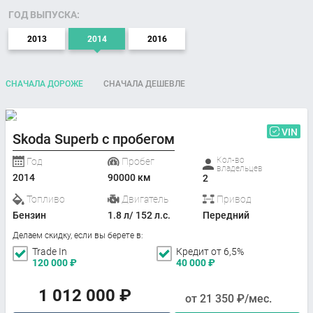
ГОД ВЫПУСКА:
2013
2014
2016
СНАЧАЛА ДОРОЖЕ
СНАЧАЛА ДЕШЕВЛЕ
VIN
Skoda Superb с пробегом
Кол-во
Год
Пробег
владельцев
2014
90000 км
2
Топливо
Двигатель
Привод
Бензин
1.8 л/ 152 л.с.
Передний
Делаем скидку, если вы берете в:
Trade In
Кредит от 6,5%
120 000
₽
40 000
₽
1 012 000
₽
от
21 350
₽/мес.