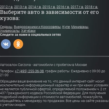
2012 г.в.
2013 г.в.
2014 г.в.
2015 г.в.
2016 г.в.
2017 г.в.
2018 г.в.
Выберите авто в зависимости от его
кузова:
Седаны
,
Внедорожники и Кроссоверы
,
Купе
,
Минивэны
,
Универсалы
,
Хэтчбэки
Следите за нами в социальных сетях
Автосалон Carzona - автомобили с пробегом в Москве
Телефон:
+7 (495) 255-36-38
,
график работы: Ежедневно с 09:00 до
21:00
Обращаем ваше внимание на то, что данный интернет-сайт носит
исключительно информационный характер и ни при каких условиях
не является публичной офертой, определяемой положением ч. 2 ст.
437 Гражданского кодекса Российской Федерации. Для получения
подробной информации о стоимости автомобилей, пожалуйста,
обращайтесь к менеджеру по продажам. Все цены на сайте указаны
с учетом скидок.